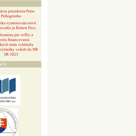
ácia prezidenta Petra
Pellegriniho
ntka vymenovala novú
ovedie ju Robert Fico
 komisia pre voľby a
rolu financovania
ckých strán vyhlásila
 výsledky volieb do NR
SR 2023
ÁCA