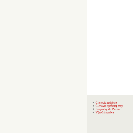
Členovia redakcie
Členovia správnej rady
Príspevky do Profini
Výročná správa