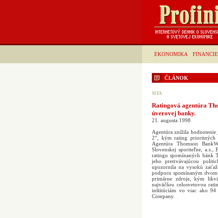
EKONOMIKA
FINANCIE
ČLÁNOK
SITA
Ratingová agentúra Th
úverovej banky.
21. augusta 1998
Agentúra znížila hodnoteni
2“, kým rating prioritnýc
Agentúra Thomson BankWa
Slovenskej sporiteľne, a.s.
ratingu spomínaných bánk 
jeho pretrvávajúcou polit
upozornila na vysokú zaťaž
podporu spomínaným dvom b
primárne zdroje, kým likv
najväčšou celosvetovou rat
inštitúciám vo viac ako 94
Company.