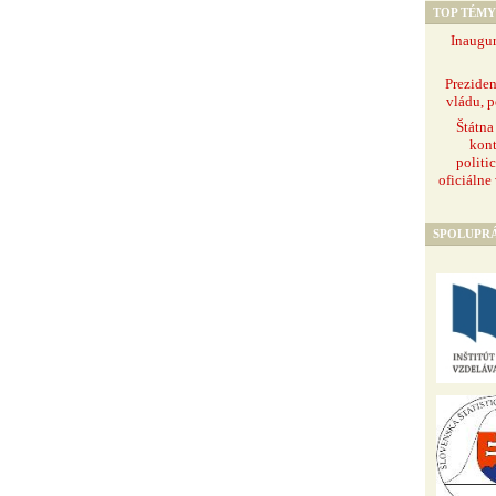
TOP TÉMY
Inaugur
Prezide
vládu, p
Štátna
kont
politi
oficiálne
SPOLUPR