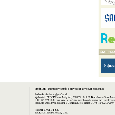
ŠKOLENI
Najnov
Profini.sk
- Internetový denník o slovenskej a svetovej ekonomike
Redakcia:
riaditelno@profini.sk
Vydavateľ:
PROFINI n.o.
Malý trh, 7089/2A, 811 08 Bratislava – Staré Mes
IČO: 37 924 826, zapísaný v registri neziskových organizácií poskytujú
vedeného Obvodným úradom v Bratislave, reg. číslo: OVVS-1046/218/2007
Riaditeľ PROFINI n.o.
doc.RNDr. Eduard Hozlár, CSc.