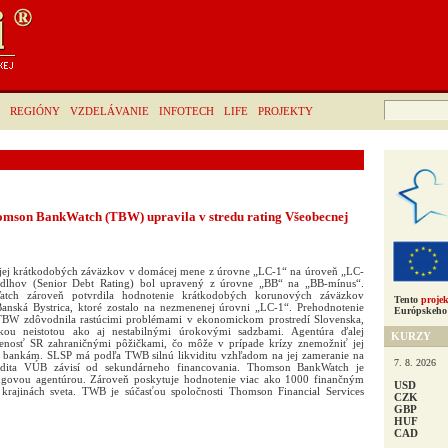
Hľadať:
REGIÓNY
VZDELÁVANIE
INFOTECH
LIFE
PROJEKTY
omson BankWatch (TBW) upravila v stredu rating Všeobecnej
e jej krátkodobých záväzkov v domácej mene z úrovne „LC-1“ na úroveň „LC-
h dlhov (Senior Debt Rating) bol upravený z úrovne „BB“ na „BB-mínus“.
tch zároveň potvrdila hodnotenie krátkodobých korunových záväzkov
Tento
projek
, Banská Bystrica, ktoré zostalo na nezmenenej úrovni „LC-1“. Prehodnotenie
Európskeho 
TBW zdôvodnila rastúcimi problémami v ekonomickom prostredí Slovenska,
ickou neistotou ako aj nestabilnými úrokovými sadzbami. Agentúra ďalej
KURZY
enosť SR zahraničnými pôžičkami, čo môže v prípade krízy znemožniť jej
ankám. SLSP má podľa TWB silnú likviditu vzhľadom na jej zameranie na
7. 8. 2026
idita VÚB závisí od sekundárneho financovania. Thomson BankWatch je
ingovou agentúrou. Zároveň poskytuje hodnotenie viac ako 1000 finančným
USD
 krajinách sveta. TWB je súčasťou spoločnosti Thomson Financial Services
CZK
GBP
HUF
CAD