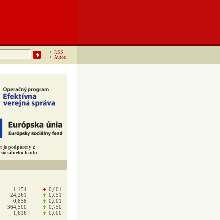
RSS
Autori
t
je podporený z
sociálneho fondu
1,154
0,001
24,261
0,051
0,858
0,001
364,500
0,750
1,616
0,000