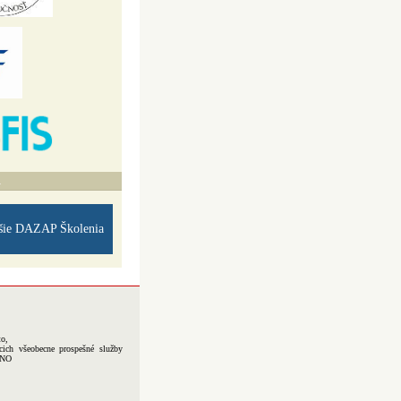
A
šie DAZAP Školenia
to,
cich všeobecne prospešné služby
-NO