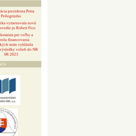
ácia prezidenta Petra
Pellegriniho
ntka vymenovala novú
ovedie ju Robert Fico
 komisia pre voľby a
rolu financovania
ckých strán vyhlásila
 výsledky volieb do NR
SR 2023
ÁCA