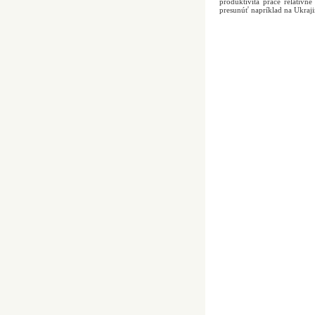
produktivita práce relatívn
presunúť napríklad na Ukraji