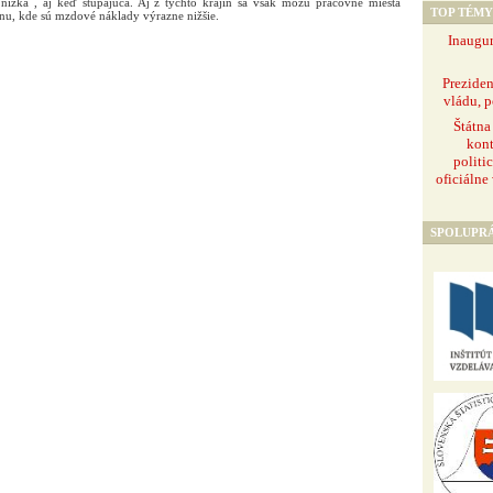
e nízka , aj keď stúpajúca. Aj z týchto krajín sa však môžu pracovné miesta
TOP TÉMY
nu, kde sú mzdové náklady výrazne nižšie.
Inaugur
Prezide
vládu, p
Štátna
kont
politi
oficiálne
SPOLUPR