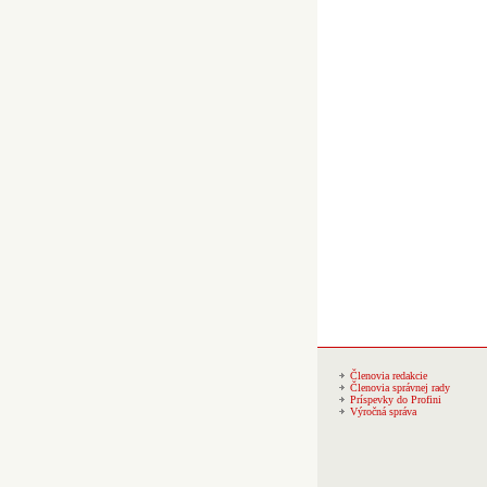
Členovia redakcie
Členovia správnej rady
Príspevky do Profini
Výročná správa