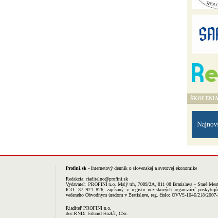
ŠKOLENI
Najnov
Profini.sk
- Internetový denník o slovenskej a svetovej ekonomike
Redakcia:
riaditelno@profini.sk
Vydavateľ:
PROFINI n.o.
Malý trh, 7089/2A, 811 08 Bratislava – Staré Mes
IČO: 37 924 826, zapísaný v registri neziskových organizácií poskytujú
vedeného Obvodným úradom v Bratislave, reg. číslo: OVVS-1046/218/2007
Riaditeľ PROFINI n.o.
doc.RNDr. Eduard Hozlár, CSc.