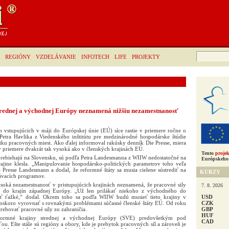
Hľadať:
REGIÓNY
VZDELÁVANIE
INFOTECH
LIFE
PROJEKTY
trednej a východnej Európy neznamená nižšiu nezamestnanosť
 vstupujúcich v máji do Európskej únie (EÚ) síce rastie v priemere ročne o
 Petra Havlika z Viedenského inštitútu pre medzinárodné hospodárske štúdie
stku pracovných miest. Ako ďalej informoval rakúsky denník Die Presse, miera
v priemere dvakrát tak vysoká ako v členských krajinách EÚ.
Tento
projek
 prebiehajú na Slovensku, sú podľa Petra Landesmanna z WIIW nedostatočné na
Európskeho 
ajine klesla. „Manipulovanie hospodársko-politických parametrov toho veľa
 Presse Landesmann a dodal, že reformné štáty sa musia cielene sústrediť na
KURZY
lávacích programov.
soká nezamestnanosť v pristupujúcich krajinách neznamená, že pracovné sily
7. 8. 2026
 do krajín západnej Európy. „Už len prilákať niekoho z východného do
USD
ť ťažké,“ dodal. Okrem toho sa podľa WIIW budú musieť tieto krajiny v
CZK
čoskoro vyrovnať s rovnakými problémami súčasné členské štáty EÚ. Od roku
GBP
ebovať pracovné sily zo zahraničia.
HUF
eformné krajiny strednej a východnej Európy (SVE) predovšetkým pod
CAD
ou. Ešte stále sú regióny a obory, kde je prebytok pracovných síl a zároveň je