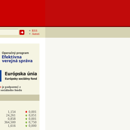
RSS
Autori
t
je podporený z
sociálneho fondu
1,154
0,001
24,261
0,051
0,858
0,001
364,500
0,750
1,616
0,000