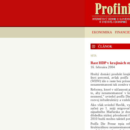
EKONOMIKA
FINANCIE
ČLÁNOK
SITA
Rast HDP v krajinách s
16. februára 2004
Hrubý domáci produkt krajín
štyri percentá, avšak podľa
(WIIW) ide o raste bez príra
nezamestnanosti tak zostáva 
Reformy, ktoré v súčasnosti
to, aby nezamestnanosť v kr
nezmení,“ uviedol podľa Die
rozvoj infraštruktúry a vzde
Ako však uviedol Havlik, vy
začnú po 1. máji migrovať
západného Maďarska je dos
dôsledku nízkej pôrodnosti 
2010 budú možno taktiež potr
Podľa Die Presse trpia r
štrukturálnou nezamestnanosť