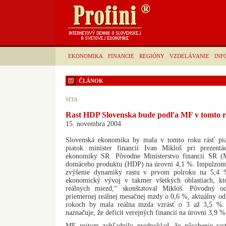
EKONOMIKA
FINANCIE
REGIÓNY
VZDELÁVANIE
INF
ČLÁNOK
SITA
Rast HDP Slovenska bude podľa MF v tomto 
15. novembra 2004
Slovenská ekonomika by mala v tomto roku rásť pia
piatok minister financií Ivan Mikloš pri prezent
ekonomiky SR. Pôvodne Ministerstvo financií SR (
domáceho produktu (HDP) na úrovni 4,1 %. Impulzom 
zvýšenie dynamiky rastu v prvom polroku na 5,4 %
ekonomický vývoj v takmer všetkých oblastiach, kto
reálnych miezd,“ skonštatoval Mikloš. Pôvodný o
priemernej reálnej mesačnej mzdy o 0,6 %, aktuálny odh
rokoch by mala reálna mzda vzrásť o 3 až 3,5 %.
naznačuje, že deficit verejných financií na úrovni 3,9
MF pritom zohľadnilo predpoklad, že pôsobenie rast