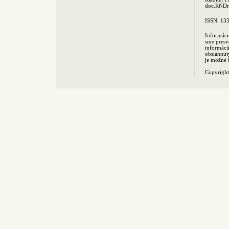
doc.RNDr.
ISSN: 13
Informáci
sme presv
informác
obsiahnut
je možné 
Copyrigh