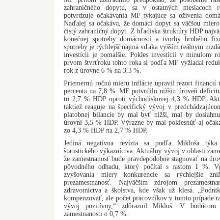
zahraničného dopytu, sa v ostatných mesiacoch r
potvrdzuje očakávania MF týkajúce sa oživenia domá
Naďalej sa očakáva, že domáci dopyt sa väčšou miero
čistý zahraničný dopyt. Z hľadiska štruktúry HDP najväč
konečnej spotreby domácností a tvorby hrubého fix
spotreby je rýchlejší najmä vďaka vyšším reálnym mzdá
investícii je pomalšie. Pokles investícií v minulom 
prvom štvrťroku tohto roka si podľa MF vyžiadal redu
rok z úrovne 6 % na 3,3 %.
Priemernú ročnú mieru inflácie upravil rezort financií 
percenta na 7,8 %. MF potvrdilo nižšiu úroveň defici
to 2,7 % HDP oproti východiskovej 4,3 % HDP. Akt
taktiež reaguje na špecifický vývoj v predchádzajúco
platobnej bilancie by mal byť nižší, mal by dosiah
úrovni 3,5 % HDP. Výrazne by mal poklesnúť aj očakáv
zo 4,3 % HDP na 2,7 % HDP.
Jediná negatívna revízia sa podľa Mikloša týka
štatistického výkazníctva. Aktuálny vývoj v oblasti zam
že zamestnanosť bude pravdepodobne stagnovať na úrov
pôvodného odhadu, ktorý počítal s rastom 1 %. V
zvyšovania miery konkurencie sa rýchlejšie zniž
prezamestnanosť. Najväčším zdrojom prezamestn
zdravotníctva a školstva, kde však už klesá. „Podnik
kompenzovať, ale počet pracovníkov v tomto prípade ras
vývoj pozitívny,“ zdôraznil Mikloš. V budúcom
zamestnanosti o 0,7 %.