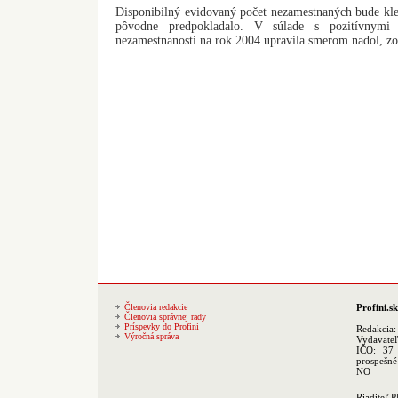
Disponibilný evidovaný počet nezamestnaných bude kle
pôvodne predpokladalo. V súlade s pozitívnymi 
nezamestnanosti na rok 2004 upravila smerom nadol, z
Členovia redakcie
Profini.sk
Členovia správnej rady
Príspevky do Profini
Redakcia
Výročná správa
Vydavate
IČO: 37 
prospešné
NO
Riaditeľ 