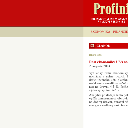
EKONOMIKA
FINANCIE
ČLÁNOK
REUTERS
Rast ekonomiky USA ne
2. augusta 2004
Vyhliadky rastu ekonomiky
nachádza v neistej pozíci
deficit bežného účtu platobn
nečakane spomalil na ročnú 
rast na úrovni 4,5 %. Príč
výdavky spotrebiteľov.
Analytici pokladajú tento po
vyššia zamestnanosť obnovia
na dobrej úrovni, varoval v
energie a nedávny rast cien n