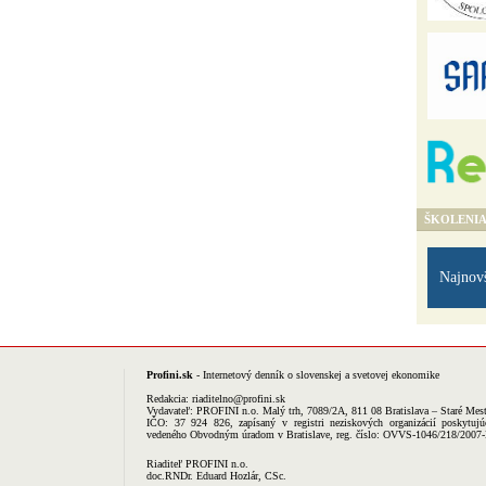
ŠKOLENI
Najnov
Profini.sk
- Internetový denník o slovenskej a svetovej ekonomike
Redakcia:
riaditelno@profini.sk
Vydavateľ:
PROFINI n.o.
Malý trh, 7089/2A, 811 08 Bratislava – Staré Mes
IČO: 37 924 826, zapísaný v registri neziskových organizácií poskytujú
vedeného Obvodným úradom v Bratislave, reg. číslo: OVVS-1046/218/2007
Riaditeľ PROFINI n.o.
doc.RNDr. Eduard Hozlár, CSc.