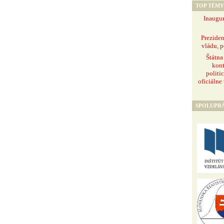
TOP TÉMY
Inaugur
Prezide
vládu, p
Štátna
kont
politi
oficiálne
SPOLUPR