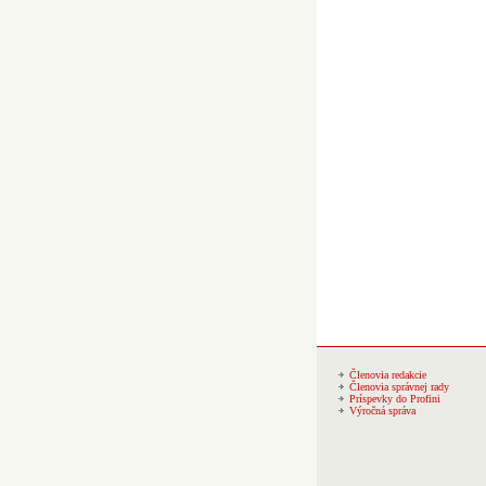
Členovia redakcie
Členovia správnej rady
Príspevky do Profini
Výročná správa