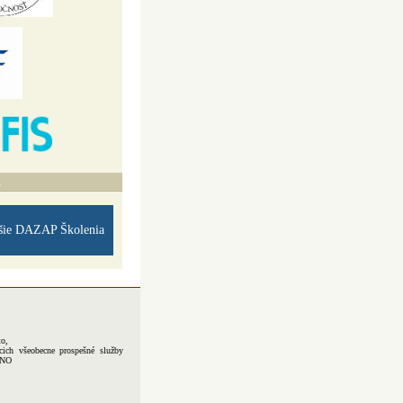
A
šie DAZAP Školenia
to,
cich všeobecne prospešné služby
-NO