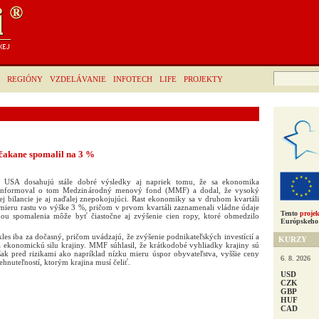
Hľadať:
REGIÓNY
VZDELÁVANIE
INFOTECH
LIFE
PROJEKTY
čakane spomalil na 3 %
 USA dosahujú stále dobré výsledky aj napriek tomu, že sa ekonomika
i. Informoval o tom Medzinárodný menový fond (MMF) a dodal, že vysoký
ej bilancie je aj naďalej znepokojujúci. Rast ekonomiky sa v druhom kvartáli
mieru rastu vo výške 3 %, pričom v prvom kvartáli zaznamenali vládne údaje
Tento
projek
inou spomalenia môže byť čiastočne aj zvýšenie cien ropy, ktoré obmedzilo
Európskeho 
kles iba za dočasný, pričom uvádzajú, že zvýšenie podnikateľských investícií a
KURZY
 ekonomickú silu krajiny. MMF súhlasil, že krátkodobé vyhliadky krajiny sú
šak pred rizikami ako napríklad nízku mieru úspor obyvateľstva, vyššie ceny
6. 8. 2026
ehnuteľností, ktorým krajina musí čeliť.
USD
CZK
GBP
HUF
CAD