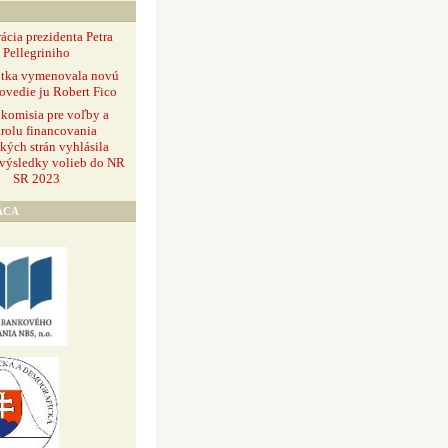
ácia prezidenta Petra
Pellegriniho
ntka vymenovala novú
ovedie ju Robert Fico
 komisia pre voľby a
rolu financovania
ckých strán vyhlásila
 výsledky volieb do NR
SR 2023
ÁCA