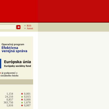
RSS
Autori
t
je podporený z
sociálneho fondu
1,154
0,001
24,210
0,015
0,857
0,000
363,750
1,670
1,616
0,007