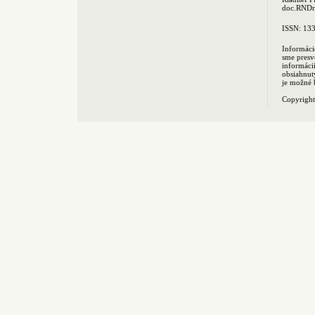
doc.RNDr.
ISSN: 13
Informáci
sme presv
informác
obsiahnut
je možné 
Copyrigh