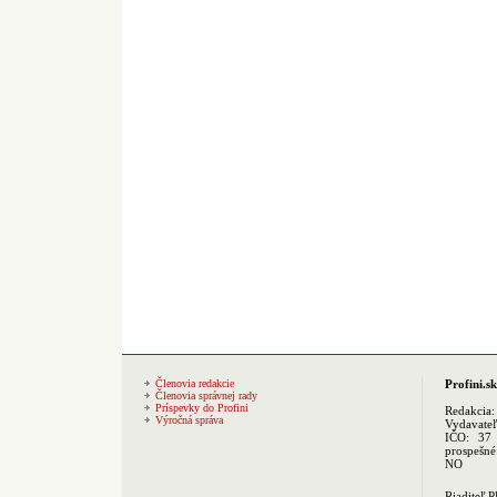
Členovia redakcie
Profini.sk
Členovia správnej rady
Príspevky do Profini
Redakcia
Výročná správa
Vydavate
IČO: 37 
prospešné
NO
Riaditeľ 