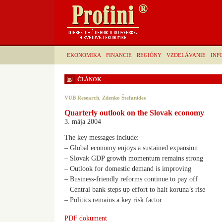
EKONOMIKA
FINANCIE
REGIÓNY
VZDELÁVANIE
INF
ČLÁNOK
VUB Research
,
Zdenko Štefanides
Quarterly outlook on the Slovak economy
3. mája 2004
The key messages include:
– Global economy enjoys a sustained expansion
– Slovak GDP growth momentum remains strong
– Outlook for domestic demand is improving
– Business-friendly reforms continue to pay off
– Central bank steps up effort to halt koruna’s rise
– Politics remains a key risk factor
PDF dokument