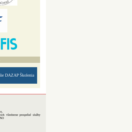
A
šie DAZAP Školenia
to,
cich všeobecne prospešné služby
-NO