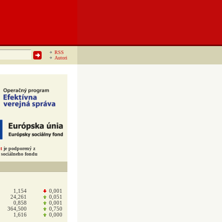
RSS
Autori
t
je podporený z
sociálneho fondu
1,154
0,001
24,261
0,051
0,858
0,001
364,500
0,750
1,616
0,000