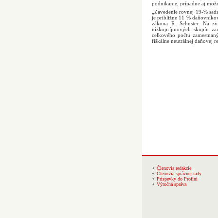
podnikanie, prípadne aj možn
„Zavedenie rovnej 19-% sad
je približne 11 % daňovníko
zákona R. Schuster. Na zv
nízkopríjmových skupín zam
celkového počtu zamestna
fiškálne neutrálnej daňovej 
Členovia redakcie
Členovia správnej rady
Príspevky do Profini
Výročná správa