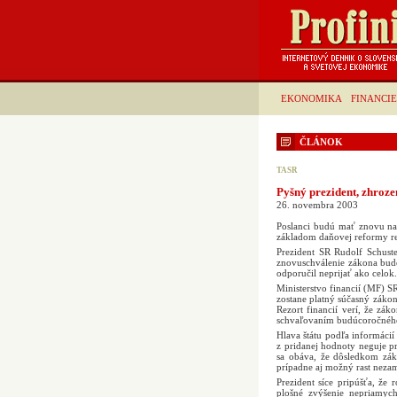
EKONOMIKA
FINANCIE
ČLÁNOK
TASR
Pyšný prezident, zhrozen
26. novembra 2003
Poslanci budú mať znovu na 
základom daňovej reformy rea
Prezident SR Rudolf Schuste
znovuschválenie zákona bud
odporučil neprijať ako celok.
Ministerstvo financií (MF) 
zostane platný súčasný zákon
Rezort financií verí, že zák
schvaľovaním budúcoročného
Hlava štátu podľa informácií
z pridanej hodnoty neguje pr
sa obáva, že dôsledkom zá
prípadne aj možný rast nezam
Prezident síce pripúšťa, že 
plošné zvýšenie nepriamyc