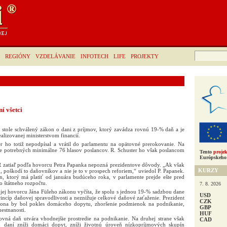
Hľadať:
REGIÓNY
VZDELÁVANIE
INFOTECH
LIFE
PROJEKTY
í všetci
stole schválený zákon o dani z príjmov, ktorý zavádza rovnú 19-% daň a je
lizovanej ministerstvom financií.
r ho totiž nepodpísal a vrátil do parlamentu na opätovné prerokovanie. Na
e potrebných minimálne 76 hlasov poslancov. R. Schuster ho však poslancom
Tento
projek
Európskeho 
SR zatiaľ podľa hovorcu Petra Papanka nepozná prezidentove dôvody. „Ak však
KURZY
, poškodí to daňovníkov a nie je to v prospech reforiem,“ uviedol P. Papanek.
on, ktorý má platiť od januára budúceho roka, v parlamente prejde ešte pred
 štátneho rozpočtu.
7. 8. 2026
 jej hovorcu Jána Füleho zákonu vyčíta, že spolu s jednou 19-% sadzbou dane
USD
incíp daňovej spravodlivosti a neznižuje celkové daňové zaťaženie. Prezident
CZK
kona by bol pokles domáceho dopytu, zhoršenie podmienok na podnikanie,
GBP
estnanosti.
HUF
rovná daň utvára vhodnejšie prostredie na podnikanie. Na druhej strane však
CAD
h daní zníži domáci dopyt, zníži životnú úroveň nízkopríjmových skupín