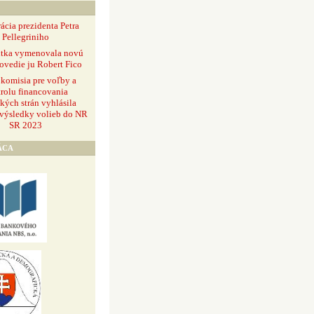
ácia prezidenta Petra
Pellegriniho
ntka vymenovala novú
ovedie ju Robert Fico
 komisia pre voľby a
rolu financovania
ckých strán vyhlásila
 výsledky volieb do NR
SR 2023
ÁCA