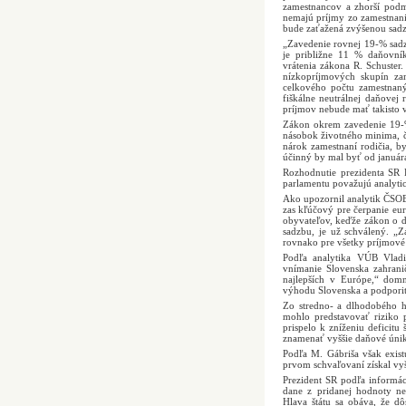
zamestnancov a zhorší podm
nemajú príjmy zo zamestnani
bude zaťažená zvýšenou sadz
„Zavedenie rovnej 19-% sad
je približne 11 % daňovní
vrátenia zákona R. Schuster.
nízkopríjmových skupín zam
celkového počtu zamestna
fiškálne neutrálnej daňovej
príjmov nebude mať takisto 
Zákon okrem zavedenie 19-%
násobok životného minima, 
nárok zamestnaní rodičia, b
účinný by mal byť od január
Rozhodnutie prezidenta SR 
parlamentu považujú analytic
Ako upozornil analytik ČSOB 
zas kľúčový pre čerpanie eur
obyvateľov, keďže zákon o d
sadzbu, je už schválený. „
rovnako pre všetky príjmové 
Podľa analytika VÚB Vladi
vnímanie Slovenska zahrani
najlepších v Európe,“ dom
výhodu Slovenska a podporiť 
Zo stredno- a dlhodobého h
mohlo predstavovať riziko 
prispelo k zníženiu deficit
znamenať vyššie daňové úniky
Podľa M. Gábriša však exis
prvom schvaľovaní získal vyš
Prezident SR podľa informác
dane z pridanej hodnoty ne
Hlava štátu sa obáva, že 