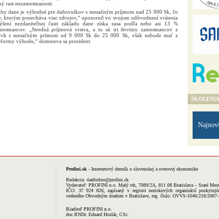
ý rast nezamestnanosti.
zby dane je výhodné pre daňovníkov s mesačným príjmom nad 25 000 Sk, čo
v, ktorým ponecháva viac zdrojov,“ upozornil vo svojom odôvodnení vrátenia
ýšení nezdaniteľnej časti základu dane získa zasa podľa neho asi 13 %
estnancov. „Stredná príjmová vrstva, a to sú tri štvrtiny zamestnancov z
ných s mesačným prímom od 9 000 Sk do 25 000 Sk, však nebude mať z
reformy výhodu,“ domnieva sa prezident.
ŠKOLENI
Najnov
Profini.sk
- Internetový denník o slovenskej a svetovej ekonomike
Redakcia:
riaditelno@profini.sk
Vydavateľ:
PROFINI n.o.
Malý trh, 7089/2A, 811 08 Bratislava – Staré Mes
IČO: 37 924 826, zapísaný v registri neziskových organizácií poskytujú
vedeného Obvodným úradom v Bratislave, reg. číslo: OVVS-1046/218/2007
Riaditeľ PROFINI n.o.
doc.RNDr. Eduard Hozlár, CSc.