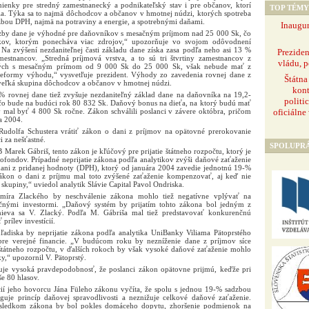
ienky pre stredný zamestnanecký a podnikateľský stav i pre občanov, ktorí
TOP TÉMY
a. Týka sa to najmä dôchodcov a občanov v hmotnej núdzi, ktorých spotreba
bou DPH, najmä na potraviny a energie, a spotrebnými daňami.
Inaugur
zby dane je výhodné pre daňovníkov s mesačným príjmom nad 25 000 Sk, čo
kov, ktorým ponecháva viac zdrojov,“ upozorňuje vo svojom odôvodnení
 Na zvýšení nezdaniteľnej časti základu dane získa zasa podľa neho asi 13 %
Prezide
estnancov. „Stredná príjmová vrstva, a to sú tri štvrtiny zamestnancov z
vládu, p
ných s mesačným prímom od 9 000 Sk do 25 000 Sk, však nebude mať z
 reformy výhodu,“ vysvetľuje prezident. Výhody zo zavedenia rovnej dane z
Štátna
veľká skupina dôchodcov a občanov v hmotnej núdzi.
kont
 rovnej dane tiež zvyšuje nezdaniteľný základ dane na daňovníka na 19,2-
politi
čo bude na budúci rok 80 832 Sk. Daňový bonus na dieťa, na ktorý budú mať
oficiálne
y mal byť 4 800 Sk ročne. Zákon schválili poslanci v závere októbra, pričom
a 2004.
Rudolfa Schustera vrátiť zákon o dani z príjmov na opätovné prerokovanie
i za nešťastné.
SPOLUPR
Marek Gábriš, tento zákon je kľúčový pre prijatie štátneho rozpočtu, ktorý je
ofondov. Prípadné neprijatie zákona podľa analytikov zvýši daňové zaťaženie
ani z pridanej hodnoty (DPH), ktorý od januára 2004 zavedie jednotnú 19-%
Zákon o dani z príjmu mal toto zvýšené zaťaženie kompenzovať, aj keď nie
skupiny,“ uviedol analytik Slávie Capital Pavol Ondriska.
míra Zlackého by neschválenie zákona mohlo tiež negatívne vplývať na
čnými investormi. „Daňový systém by prijatím tohto zákona bol jedným z
nieva sa V. Zlacký. Podľa M. Gábriša mal tiež predstavovať konkurenčnú
prílev investícií.
ľadiska by neprijatie zákona podľa analytika UniBanky Viliama Pätoprstého
pre verejné financie. „V budúcom roku by nezníženie dane z príjmov síce
u štátneho rozpočtu, v ďalších rokoch by však vysoké daňové zaťaženie mohlo
,“ upozornil V. Pätoprstý.
tuje vysoká pravdepodobnosť, že poslanci zákon opätovne prijmú, keďže pri
e 80 hlasov.
ií jeho hovorcu Jána Füleho zákonu vyčíta, že spolu s jednou 19-% sadzbou
guje princíp daňovej spravodlivosti a neznižuje celkové daňové zaťaženie.
dôsledkom zákona by bol pokles domáceho dopytu, zhoršenie podmienok na