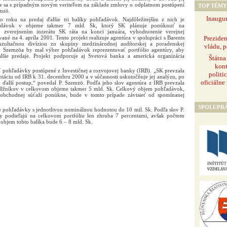
 sa s prípadným novým veriteľom na základe zmluvy o odplatnom postúpení
TOP TÉMY
mzö.
Inaugur
o roku na predaj ďalšie tri balíky pohľadávok. Najdôležitejším z nich je
adávok v objeme takmer 7 mld. Sk, ktorý SK plánuje ponúknuť na
 zverejnením inzerátu SK ráta na konci januára, vyhodnotenie verejnej
Prezide
ané na 4. apríla 2001. Tento projekt realizuje agentúra v spolupráci s Barents
nzultačnou divíziou zo skupiny medzinárodnej audítorskej a poradenskej
vládu, p
 Szemzöa by mal výber pohľadávok reprezentovať portfólio agentúry, aby
šie predaje. Projekt podporuje aj Svetová banka a americká organizácia
Štátna
kont
ť pohľadávky postúpené z Investičnej a rozvojovej banky (IRB). „SK prevzala
politi
ciu od IRB k 31. decembru 2000 a v súčasnosti uskutočňuje jej analýzu, po
oficiálne
 ďalší postup,“ povedal P. Szemzö. Podľa jeho slov agentúra z IRB prevzala
dlžníkov v celkovom objeme takmer 5 mld. Sk. Celkový objem pohľadávok,
 obchodnej súťaži ponúkne, bude v tomto prípade závisieť od spomínanej
SPOLUPR
 pohľadávky s jednotlivou nominálnou hodnotou do 10 mil. Sk. Podľa slov P.
y podieľajú na celkovom portfóliu len zhruba 7 percentami, avšak počtom
objem tohto balíka bude 6 – 8 mld. Sk.