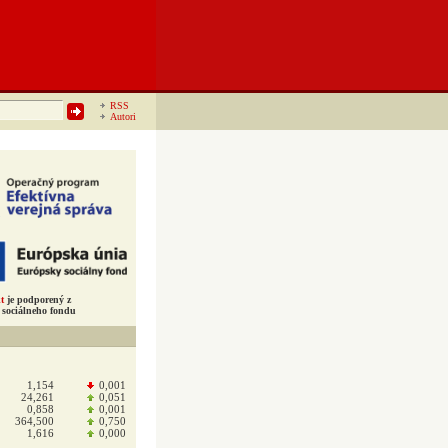
RSS
Autori
t
je podporený z
sociálneho fondu
1,154
0,001
24,261
0,051
0,858
0,001
364,500
0,750
1,616
0,000