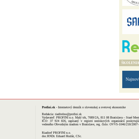
ŠKOLENI
Najnov
Profini.sk
- Internetový denník o slovenskej a svetovej ekonomike
Redakcia:
riaditelno@profini.sk
Vydavateľ:
PROFINI n.o.
Malý trh, 7089/2A, 811 08 Bratislava – Staré Mes
IČO: 37 924 826, zapísaný v registri neziskových organizácií poskytujú
vedeného Obvodným úradom v Bratislave, reg. číslo: OVVS-1046/218/2007
Riaditeľ PROFINI n.o.
doc.RNDr. Eduard Hozlár, CSc.