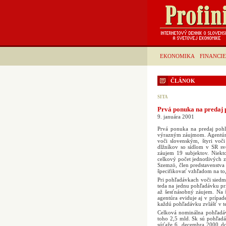
EKONOMIKA
FINANCIE
ČLÁNOK
SITA
Prvá ponuka na predaj 
9. januára 2001
Prvá ponuka na predaj pohľa
výrazným záujmom. Agentúra
voči slovenským, štyri voč
dlžníkov so sídlom v SR sv
záujem 19 subjektov. Niekt
celkový počet jednotlivých 
Szemzö, člen predstavenstva
špecifikovať vzhľadom na to
Pri pohľadávkach voči sied
teda na jednu pohľadávku pr
až šesťnásobný záujem. Na 
agentúra eviduje aj v prípa
každú pohľadávku zvlášť v te
Celková nominálna pohľadáv
toho 2,5 mld. Sk sú pohľad
súťaže 6. decembra 2000 d