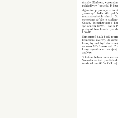
úhrady dlžníkom, vyrovnáme
pohľadávky,“ povedal P. Sze
Agentúra pripravuje v tomt
„vzorový“ balík 46 pohľ
medzinárodných trhoch. So
obchodnej súťaže je naplánov
Group, špecializovanou ko
spoločnosti KPMG. Podľa P.
poskytol benchmark pre ďal
USAID.
Samostatný balík budú tvori
kompletnú úverovú dokumentá
ktorej by mal byť stanovený
celkovo 105 úverov od 52 
ktorý agentúra vo verejnej
analýzy.
V treťom balíku budú menšie
Szemzöa sa tieto pohľadávk
tvoria takmer 60 %. Celkový 