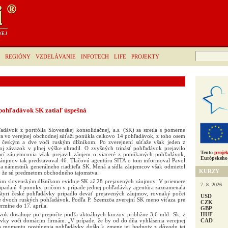
Hľadať:
REGIÓNY
VZDELÁVANIE
INFOTECH
LIFE
PROJEKTY
pohľadávok SK zatiaľ úspešná
dávok z portfólia Slovenskej konsolidačnej, a.s. (SK) sa stretla s pomerne
 vo verejnej obchodnej súťaži ponúkla celkovo 14 pohľadávok, z toho osem
i českým a dve voči ruským dlžníkom. Po zverejnení súťaže však jeden z
oj záväzok v plnej výške uhradil. O zvyšných trinásť pohľadávok prejavilo
Tento
projek
orí záujemcovia však prejavili záujem o viaceré z ponúkaných pohľadávok,
Európskeho 
záujmov tak predstavoval 46. Tlačovú agentúru SITA o tom informoval Pavol
 a námestník generálneho riaditeľa SK. Mená a sídla záujemcov však odmietol
KURZY
, že sú predmetom obchodného tajomstva.
mim slovenským dlžníkom eviduje SK až 28 prejavených záujmov. V priemere
7. 8. 2026
ipadajú 4 ponuky, pričom v prípade jednej pohľadávky agentúra zaznamenala
štyri české pohľadávky pripadlo deväť prejavených záujmov, rovnaký počet
USD
de dvoch ruských pohľadávok. Podľa P. Szemzöa zverejní SK meno víťaza pre
CZK
rmíne do 17. apríla.
GBP
HUF
ok dosahuje po prepočte podľa aktuálnych kurzov približne 3,6 mld. Sk, z
CAD
ávky voči domácim firmám. „V prípade, že by od do dňa vyhlásenia verejnej
o momentu postúpenia pohľadávky došlo k zmene jej hodnoty z dôvodu jej