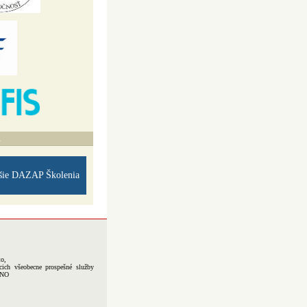
A
šie DAZAP Školenia
to,
cich všeobecne prospešné služby
-NO