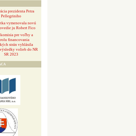
ácia prezidenta Petra
Pellegriniho
ntka vymenovala novú
ovedie ju Robert Fico
 komisia pre voľby a
rolu financovania
ckých strán vyhlásila
 výsledky volieb do NR
SR 2023
ÁCA