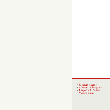
Členovia redakcie
Členovia správnej rady
Príspevky do Profini
Výročná správa