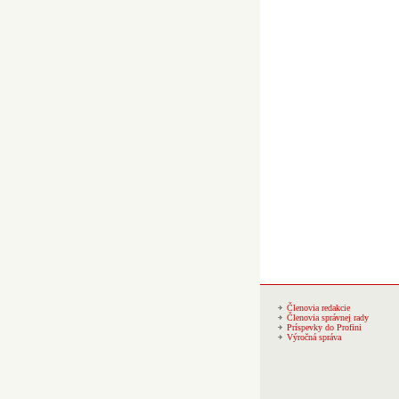
Členovia redakcie
Členovia správnej rady
Príspevky do Profini
Výročná správa