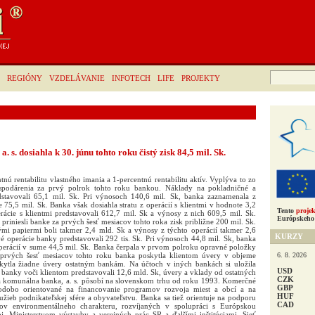
Hľadať:
REGIÓNY
VZDELÁVANIE
INFOTECH
LIFE
PROJEKTY
 s. dosiahla k 30. júnu tohto roku čistý zisk 84,5 mil. Sk.
nú rentabilitu vlastného imania a 1-percentnú rentabilitu aktív. Vyplýva to zo
spodárenia za prvý polrok tohto roku bankou. Náklady na pokladničné a
stavovali 65,1 mil. Sk. Pri výnosoch 140,6 mil. Sk, banka zaznamenala z
e 75,5 mil. Sk. Banka však dosiahla stratu z operácií s klientmi v hodnote 3,2
Tento
projek
rácie s klientmi predstavovali 612,7 mil. Sk a výnosy z nich 609,5 mil. Sk.
Európskeho 
priniesli banke za prvých šesť mesiacov tohto roka zisk približne 200 mil. Sk.
mi papiermi boli takmer 2,4 mld. Sk a výnosy z týchto operácií takmer 2,6
KURZY
 operácie banky predstavovali 292 tis. Sk. Pri výnosoch 44,8 mil. Sk, banka
operácií v sume 44,5 mil. Sk. Banka čerpala v prvom polroku opravné položky
6. 8. 2026
prvých šesť mesiacov tohto roku banka poskytla klientom úvery v objeme
kytla žiadne úvery ostatným bankám. Na účtoch v iných bankách si uložila
USD
banky voči klientom predstavovali 12,6 mld. Sk, úvery a vklady od ostatných
CZK
á komunálna banka, a. s. pôsobí na slovenskom trhu od roku 1993. Komerčné
GBP
hodobo orientované na financovanie programov rozvoja miest a obcí a na
HUF
lužieb podnikateľskej sfére a obyvateľstvu. Banka sa tiež orientuje na podporu
CAD
tov environmentálneho charakteru, rozvíjaných v spolupráci s Európskou
, Ministerstvom výstavby a verejných prác SR a ďalšími inštitúciami. Sieť