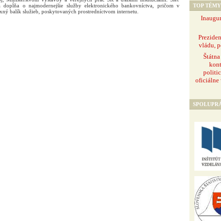
TOP TÉMY
a dopĺňa o najmodernejšie služby elektronického bankovníctva, pričom v
xný balík služieb, poskytovaných prostredníctvom internetu.
Inaugur
Prezide
vládu, p
Štátna
kont
politi
oficiálne
SPOLUPR