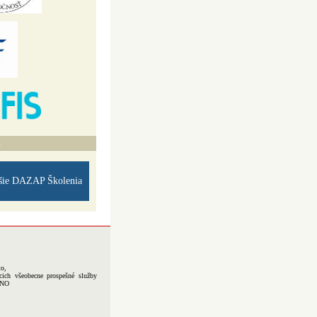
A
šie DAZAP Školenia
to,
cich všeobecne prospešné služby
-NO