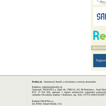
ŠKOLENI
Najnov
Profini.sk
- Internetový denník o slovenskej a svetovej ekonomike
Redakcia:
riaditelno@profini.sk
Vydavateľ:
PROFINI n.o.
Malý trh, 7089/2A, 811 08 Bratislava – Staré Mes
IČO: 37 924 826, zapísaný v registri neziskových organizácií poskytujú
vedeného Obvodným úradom v Bratislave, reg. číslo: OVVS-1046/218/2007
Riaditeľ PROFINI n.o.
doc.RNDr. Eduard Hozlár, CSc.