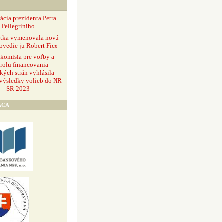
ácia prezidenta Petra
Pellegriniho
ntka vymenovala novú
ovedie ju Robert Fico
 komisia pre voľby a
rolu financovania
ckých strán vyhlásila
 výsledky volieb do NR
SR 2023
ÁCA