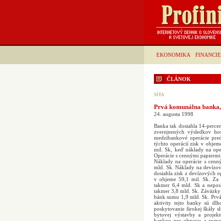
EKONOMIKA
FINANCIE
ČLÁNOK
SITA
Prvá komunálna banka, a.
24. augusta 1998
Banka tak dosiahla 14-percent
zverejnených výsledkov ho
medzibankové operácie pred
týchto operácií zisk v objem
mil. Sk, keď náklady na ope
Operácie s cennými papiermi 
Náklady na operácie s cenný
mld. Sk. Náklady na devízové
dosiahla zisk z devízových 
v objeme 59,1 mil. Sk. Za 
takmer 6,4 mld. Sk a nepos
takmer 3,8 mld. Sk. Záväzky 
bánk sumu 1,9 mld. Sk. Prv
aktivity tejto banky sú dl
poskytovanie širokej škály s
bytovej výstavby a projek
bankou pre obnovu a rozvoj