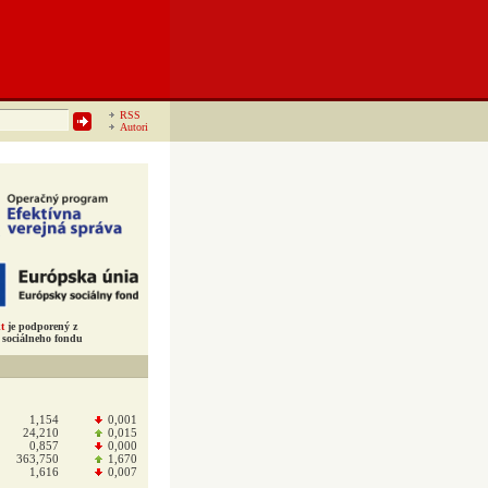
RSS
Autori
t
je podporený z
sociálneho fondu
1,154
0,001
24,210
0,015
0,857
0,000
363,750
1,670
1,616
0,007