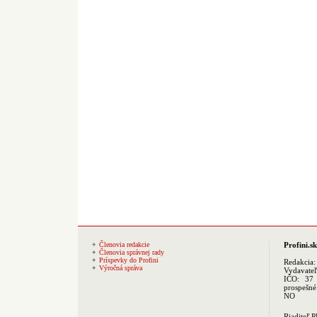
Členovia redakcie
Profini.sk
Členovia správnej rady
Príspevky do Profini
Redakcia
Výročná správa
Vydavate
IČO: 37 
prospešné
NO
Riaditeľ 