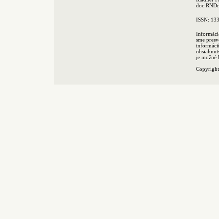
doc.RNDr.
ISSN: 13
Informáci
sme presv
informác
obsiahnut
je možné 
Copyrigh