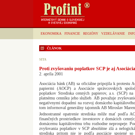
EKONOMIKA
FINANCIE
REGIÓNY
VZDELÁVANIE
INF
ČLÁNOK
SITA
Proti zvyšovaniu poplatkov SCP je aj Asociáci
2. apríla 2001
Asociácia bánk (AB) sa oficiálne pripojila k protestu 
papiermi (AOCP) a Asociácie správcovských spoloč
poplatkov Strediska cenných papierov, a.s. (SCP) na
platnému cenníku jeho služieb. AB považuje zvyšovani
negatívnymi dopadmi na rozvoj domáceho kapitálového
tom informoval generálny tajomník AB Miroslav Maren
Jednostranné opatrenie strediska môže mať podľa 
finančných prostriedkov investorov z domácich cennýc
domácemu kapitálovému trhu rozhodne neprospeje. Pod
zvyšovania poplatkov v SCP absolútne zlá a nelogická
strediska pritom nie je podľa asociácie spojené so