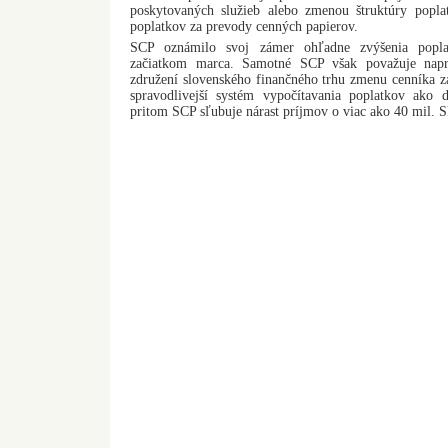
poskytovaných služieb alebo zmenou štruktúry popla
poplatkov za prevody cenných papierov.
SCP oznámilo svoj zámer ohľadne zvýšenia poplat
začiatkom marca. Samotné SCP však považuje naprie
združení slovenského finančného trhu zmenu cenníka za
spravodlivejší systém vypočítavania poplatkov ako 
pritom SCP sľubuje nárast príjmov o viac ako 40 mil. S