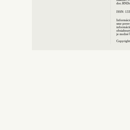
doc.RNDr.
ISSN: 13
Informáci
sme presv
informác
obsiahnut
je možné 
Copyrigh