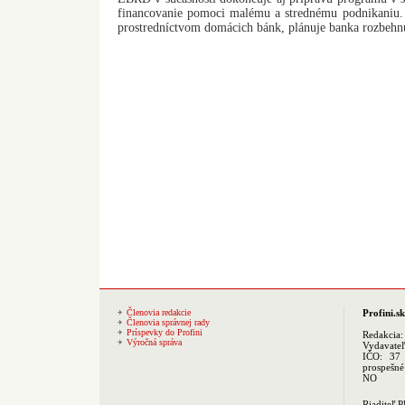
financovanie pomoci malému a strednému podnikaniu.
prostredníctvom domácich bánk, plánuje banka rozbehn
Členovia redakcie
Profini.sk
Členovia správnej rady
Príspevky do Profini
Redakcia
Výročná správa
Vydavate
IČO: 37 
prospešné
NO
Riaditeľ 