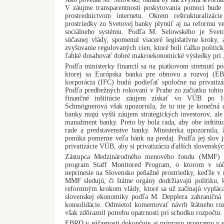
V záujme transparentnosti poskytovania pomoci bude p
prostredníctvom internetu. Okrem reštrukturalizá
prostriedky zo Svetovej banky plynúť aj na reformu ve
sociálneho systému. Podľa M. Selowského je Svet
súčasnej vlády, spomenul viaceré legislatívne kroky, 
zvyšovanie regulovaných cien, ktoré boli ťažko politic
ľahké dosahovať dobré makroekonomické výsledky pri 
Podľa ministerky financií sa na piatkovom stretnutí p
ktorej sa Európska banka pre obnovu a rozvoj (E
korporácia (IFC) budú podieľať spoločne na privatizá
Podľa predbežných rokovaní v Prahe zo začiatku toht
finančné inštitúcie záujem získať vo VÚB po 
Schmögnerová však upozornila, že to nie je konečn
banky majú vyšší záujem strategických investorov, ale
manažment banky. Preto by bola rada, aby obe inštitúc
rade a predstavenstve banky. Ministerka upozornila, 
ponúka pomerne veľa bánk na predaj. Podľa jej slov j
privatizácie VÚB, aby si privatizácia ďalších slovensk
Zástupca Medzinárodného menového fondu (MMF) Mi
program Staff Monitored Program, o ktorom v súča
neprinesie na Slovensko peňažné prostriedky, keďže v
MMF sledujú, či štátne orgány dodržiavajú politiku, k
reformným krokom vlády, ktoré sa už začínajú vypláca
slovenskej ekonomiky podľa M. Depplera zahraničná za
konsolidácie. Odmietol komentovať návrh štátneho ro
však zdôraznil potrebu opatrnosti pri schodku rozpočtu.
EBRD v súčasnosti dokončuje aj prípravu programu v s