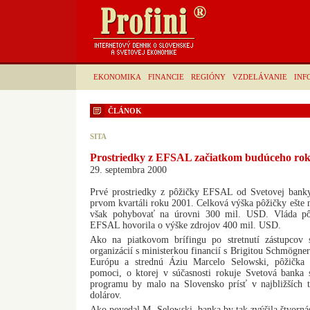
EKONOMIKA
FINANCIE
REGIÓNY
VZDELÁVANIE
INF
ČLÁNOK
SITA
Prostriedky z EFSAL začiatkom budúceho ro
29. septembra 2000
Prvé prostriedky z pôžičky EFSAL od Svetovej banky
prvom kvartáli roku 2001. Celková výška pôžičky ešte n
však pohybovať na úrovni 300 mil. USD. Vláda pôv
EFSAL hovorila o výške zdrojov 400 mil. USD.
Ako na piatkovom brífingu po stretnutí zástupcov s
organizácií s ministerkou financií s Brigitou Schmögn
Európu a strednú Áziu Marcelo Selowski, pôžička
pomoci, o ktorej v súčasnosti rokuje Svetová banka
programu by malo na Slovensko prísť v najbližších 
dolárov.
Ako povedal M. Selowski, banka by tak zvýšila štvorn