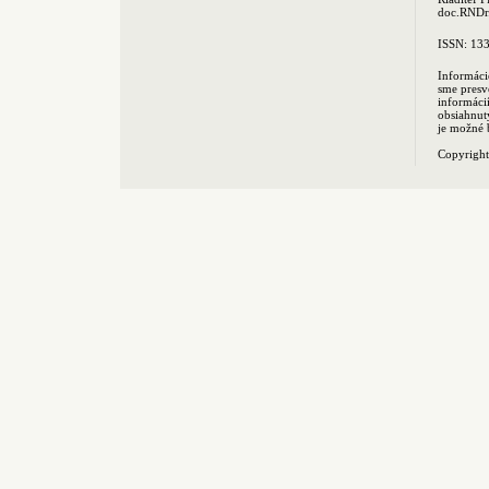
doc.RNDr.
ISSN: 13
Informáci
sme presv
informác
obsiahnut
je možné 
Copyrigh