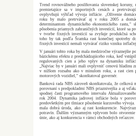
Trend rovnovážneho posilňovania slovenskej koruny, n
premietajúce sa v importných cenách a pretrvávajú
ovplyvňujú výhľad vývoja inflácie. „Oživenie domá
roku by malo pretrvávať aj v roku 2005 a domá
determinantom dynamického ekonomického rastu,“ s
pôsobenia priamych zahraničných investícií, ktoré sa pr
v tvorbe fixných investícií sa zvyšuje produkčná s
toho by tak podľa Šramka rast konečnej spotreby d
fixných investícií nemali vytvárať riziko vzniku inflačn
V januári tohto roka by mala medziročne výraznejšie po
bázickému efektu z predchádzajúceho roka, keď vstúpil 
regulovaných cien a jeho vplyv na dynamiku infláci
„Najviac by v januári mali ovplyvniť cenovú hladinu 
v nižšom rozsahu ako v minulom roku, a rast cien 
motorových vozidiel,“ skonštatoval guvernér.
Banková rada NBS zároveň skonštatovala, že celková m
porovnaní s predpokladmi NBS priaznivejšia a aj vďak
spodnej časti programového intervalu Aktualizova
rok 2004. Dynamika jadrovej inflácie bola v porovn
predovšetkým pre tlmiace pôsobenie kurzového vývoja.
mala dobrá úroda, ako aj rast konkurencie. Najvýrazn
potravín. Ďalším významným vplyvom bolo otvorenie
únie, ako aj konkurencia v rámci obchodných reťazcov.