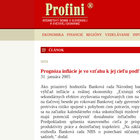
EKONOMIKA
FINANCIE
REGIÓNY
VZDELÁVANIE
INF
ČLÁNOK
SITA
Prognóza inflácie je vo vzťahu k jej cieľu po
31. januára 2005
Ako priaznivý hodnotila Banková rada Národnej b
výhľad inflácie a reálnej ekonomiky. „Existujú v
sekundárnych efektov zvyšovania regulovaných cien na 
na tlačovej besede po rokovaní Bankovej rady guvern
pretrváva riziko spojené s pohybom cien potravín, ropy
sa na začiatku kalendárneho roka uskutočňujú mzdové 
majú potenciál ovplyvniť dosiahnutie inflačného c
Predpokladom splnenia stanoveného cieľa je pris
produktivity práce a dezinflačnej trajektórii. „Na zák
rozhodla Banková rada NBS o ponechaní súčasnej
sadzieb,“ dodal.