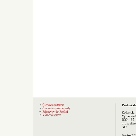
Členovia redakcie
Profini.sk
Členovia správnej rady
Príspevky do Profini
Redakcia
Výročná správa
Vydavate
IČO: 37 
prospešné
NO
Riaditeľ 