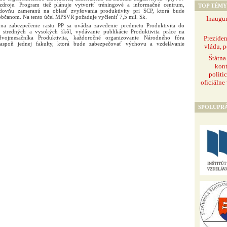
zdroje. Program tiež plánuje vytvoriť tréningové a informačné centrum,
TOP TÉMY
udovňu zameranú na oblasť zvyšovania produktivity pri SCP, ktorá bude
bčanom. Na tento účel MPSVR požaduje vyčleniť 7,5 mil. Sk.
Inaugur
 na zabezpečenie rastu PP sa uvádza zavedenie predmetu Produktivita do
 stredných a vysokých škôl, vydávanie publikácie Produktivita práce na
Prezide
ojmesačníka Produktivita, každoročné organizovanie Národného fóra
 aspoň jednej fakulty, ktorá bude zabezpečovať výchovu a vzdelávanie
vládu, p
Štátna
kont
politi
oficiálne
SPOLUPR