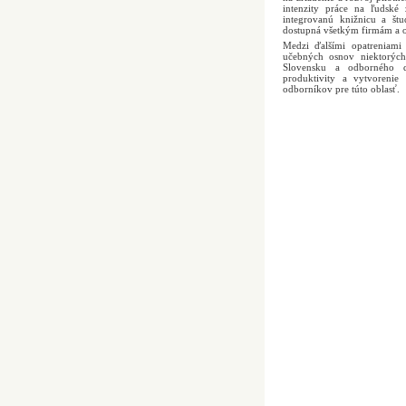
intenzity práce na ľudské 
integrovanú knižnicu a št
dostupná všetkým firmám a o
Medzi ďalšími opatreniami
učebných osnov niektorých
Slovensku a odborného dv
produktivity a vytvorenie
odborníkov pre túto oblasť.