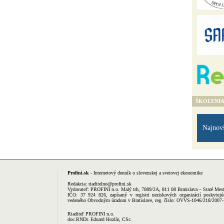
ŠKOLENI
Najnov
Profini.sk
- Internetový denník o slovenskej a svetovej ekonomike
Redakcia:
riaditelno@profini.sk
Vydavateľ:
PROFINI n.o.
Malý trh, 7089/2A, 811 08 Bratislava – Staré Mes
IČO: 37 924 826, zapísaný v registri neziskových organizácií poskytujú
vedeného Obvodným úradom v Bratislave, reg. číslo: OVVS-1046/218/2007
Riaditeľ PROFINI n.o.
doc.RNDr. Eduard Hozlár, CSc.