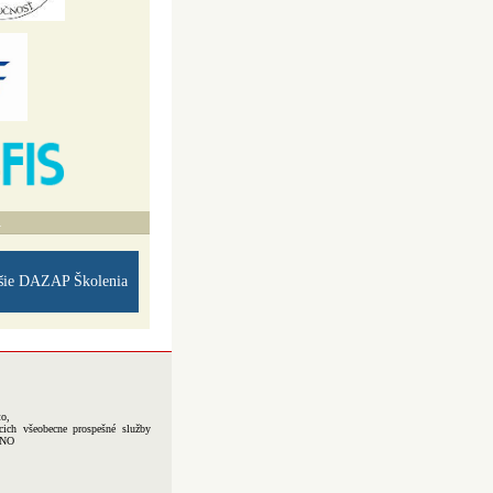
A
šie DAZAP Školenia
to,
cich všeobecne prospešné služby
-NO