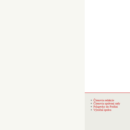
Členovia redakcie
Členovia správnej rady
Príspevky do Profini
Výročná správa