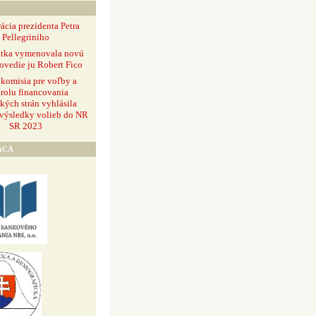
ácia prezidenta Petra
Pellegriniho
ntka vymenovala novú
ovedie ju Robert Fico
 komisia pre voľby a
rolu financovania
ckých strán vyhlásila
 výsledky volieb do NR
SR 2023
ÁCA