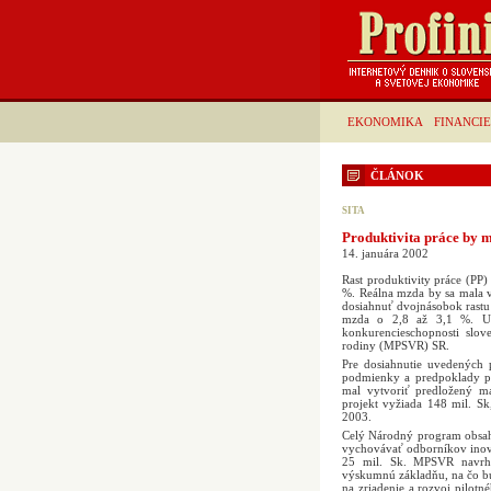
EKONOMIKA
FINANCIE
ČLÁNOK
SITA
Produktivita práce by m
14. januára 2002
Rast produktivity práce (PP
%. Reálna mzda by sa mala v
dosiahnuť dvojnásobok rastu 
mzda o 2,8 až 3,1 %. Uv
konkurencieschopnosti slov
rodiny (MPSVR) SR.
Pre dosiahnutie uvedených 
podmienky a predpoklady pre
mal vytvoriť predložený mat
projekt vyžiada 148 mil. S
2003.
Celý Národný program obsahu
vychovávať odborníkov inova
25 mil. Sk. MPSVR navrhu
výskumnú základňu, na čo bu
na zriadenie a rozvoj pilot