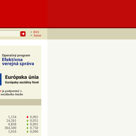
RSS
Autori
t
je podporený z
sociálneho fondu
1,154
0,001
24,261
0,051
0,858
0,001
364,500
0,750
1,616
0,000