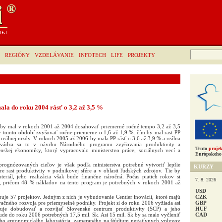
Hľadať:
REGIÓNY
VZDELÁVANIE
INFOTECH
LIFE
PROJEKTY
ala do roku 2004 rásť o 3,2 až 3,5 %
) by mal v rokoch 2001 až 2004 dosahovať priemerné ročné tempo 3,2 až 3,5
 tomto období zvyšovať ročne priemerne o 1,6 až 1,9 %, čím by mal rast PP
reálnej mzdy. V rokoch 2005 až 2006 by mala PP rásť o 3,6 až 3,9 % a reálna
ádza sa to v návrhu Národného programu zvyšovania produktivity a
Tento
projek
enskej ekonomiky, ktorý vypracovalo ministerstvo práce, sociálnych vecí a
Európskeho 
prognózovaných cieľov je však podľa ministerstva potrebné vytvoriť lepšie
KURZY
 rast produktivity v podnikovej sfére a v oblasti ľudských zdrojov. Tie by
eriál, jeho realizácia však bude finančne náročná. Počas piatich rokov si
7. 8. 2026
k, pričom 48 % nákladov na tento program je potrebných v rokoch 2001 až
USD
CZK
je 57 projektov. Jedným z nich je vybudovanie Centier inovácií, ktoré majú
GBP
čného rozvoja pre priemyselné podniky. Projekt si do roku 2006 vyžiada asi
HUF
je dobudovať a rozvíjať Slovenské centrum produktivity (SCP) a jeho
CAD
de do roku 2006 potrebných 17,5 mil. Sk. Asi 15 mil. Sk by sa malo vyčleniť
ného ergonomického laboratória, zameraného na štúdium negatívnych vplyvov