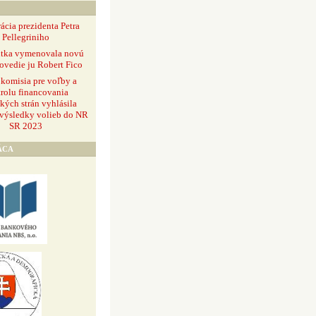
ácia prezidenta Petra
Pellegriniho
ntka vymenovala novú
ovedie ju Robert Fico
 komisia pre voľby a
rolu financovania
ckých strán vyhlásila
 výsledky volieb do NR
SR 2023
ÁCA