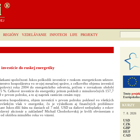
Hľadať:
REGIÓNY
VZDELÁVANIE
INFOTECH
LIFE
PROJEKTY
investície do ruskej energetiky
tkami spoločnosti Jukos poškodili investície v ruskom energetickom sektore.
erstvo hospodárstva vo svojej mesačnej správe, z celkového objemu investícií
 polovici roka 2004 do energetického odvetvia, pričom v rovnakom období
5 %. Celkové investície do energetiky pritom poklesli z minuloročných 157,7
Tento
projek
v prvom polroku, a to aj napriek rastúcim cenám ropy.
Európskeho 
erstva hospodárstva, objem investícií v prvom polroku poklesol vo všetkých
dovšetkým však v energetike, čo je výsledkom aj finančných problémov
KURZY
gant Jukos dlží štátu na daniach už 7 mld. USD za daňové nedoplatky z rokov
lavný akcionár a zakladateľ Michail Chodorkovskij je kvôli obvineniam z
7. 8. 2026
od októbra minulého roka vo väzení.
USD
CZK
GBP
HUF
CAD