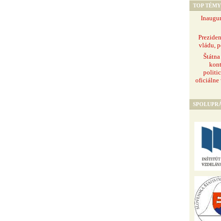
TOP TÉMY
Inaugur
Prezide
vládu, p
Štátna
kont
politi
oficiálne
SPOLUPR