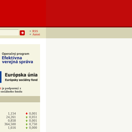
RSS
Autori
t
je podporený z
sociálneho fondu
1,154
0,001
24,261
0,051
0,858
0,001
364,500
0,750
1,616
0,000