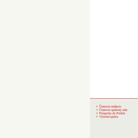
Členovia redakcie
Členovia správnej rady
Príspevky do Profini
Výročná správa