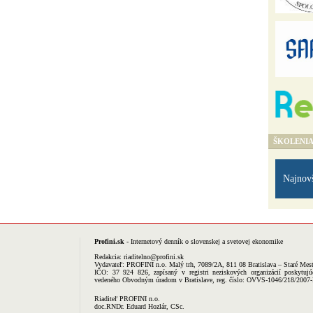
ŠKOLENI
Najnov
Profini.sk
- Internetový denník o slovenskej a svetovej ekonomike
Redakcia:
riaditelno@profini.sk
Vydavateľ:
PROFINI n.o.
Malý trh, 7089/2A, 811 08 Bratislava – Staré Mes
IČO: 37 924 826, zapísaný v registri neziskových organizácií poskytujú
vedeného Obvodným úradom v Bratislave, reg. číslo: OVVS-1046/218/2007
Riaditeľ PROFINI n.o.
doc.RNDr. Eduard Hozlár, CSc.