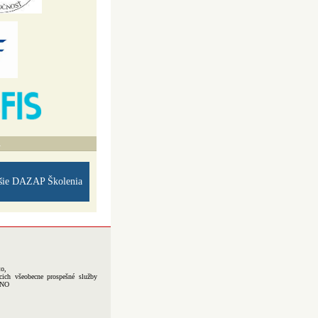
A
šie DAZAP Školenia
to,
cich všeobecne prospešné služby
-NO