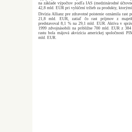
na základe výpočtov podľa IAS (medzinárodné účtovné
42,8 mld. EUR pri vylúčení tržieb za produkty, ktorými
Divízia Allianz pre zdravotné poistenie oznámila rast 
21,8 mld. EUR, zatiaľ čo rast príjmov z majetk
predstavoval 8,1 % na 29,1 mld. EUR. Aktíva v správ
1999 zdvojnásobili na približne 700 mld. EUR z 3
rastu bola májová akvizícia americkej spoločnosti 
mld. EUR.