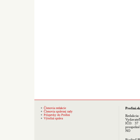
Členovia redakcie
Profini.sk
Členovia správnej rady
Príspevky do Profini
Redakcia
Výročná správa
Vydavate
IČO: 37 
prospešné
NO
Riaditeľ 