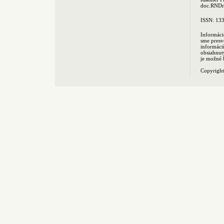
doc.RNDr.
ISSN: 13
Informáci
sme presv
informác
obsiahnut
je možné 
Copyrigh