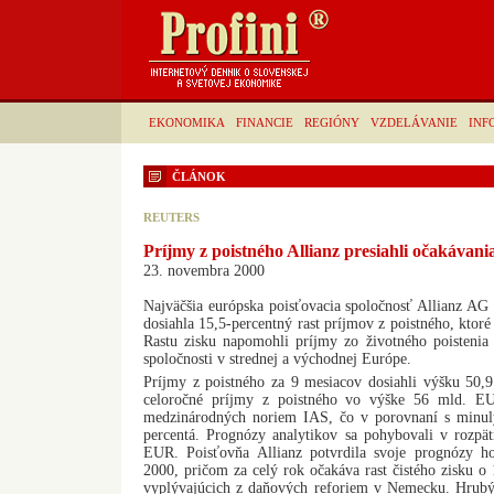
EKONOMIKA
FINANCIE
REGIÓNY
VZDELÁVANIE
INF
ČLÁNOK
REUTERS
Príjmy z poistného Allianz presiahli očakávani
23. novembra 2000
Najväčšia európska poisťovacia spoločnosť Allianz AG
dosiahla 15,5-percentný rast príjmov z poistného, ktoré
Rastu zisku napomohli príjmy zo životného poistenia 
spoločnosti v strednej a východnej Európe.
Príjmy z poistného za 9 mesiacov dosiahli výšku 50
celoročné príjmy z poistného vo výške 56 mld. E
medzinárodných noriem IAS, čo v porovnaní s minul
percentá. Prognózy analytikov sa pohybovali v rozp
EUR. Poisťovňa Allianz potvrdila svoje prognózy h
2000, pričom za celý rok očakáva rast čistého zisku o
vyplývajúcich z daňových reforiem v Nemecku. Hrubý 