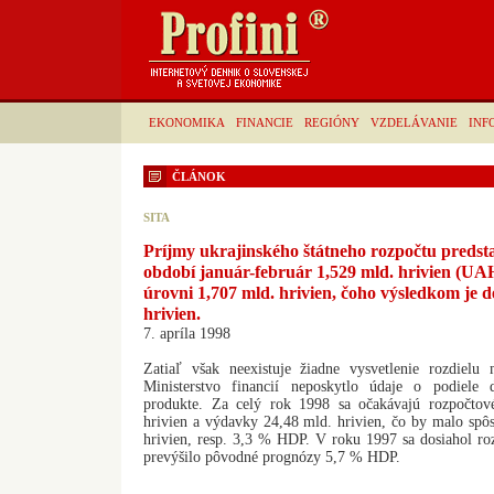
EKONOMIKA
FINANCIE
REGIÓNY
VZDELÁVANIE
INF
ČLÁNOK
SITA
Príjmy ukrajinského štátneho rozpočtu preds
období január-február 1,529 mld. hrivien (UA
úrovni 1,707 mld. hrivien, čoho výsledkom je de
hrivien.
7. apríla 1998
Zatiaľ však neexistuje žiadne vysvetlenie rozdielu 
Ministerstvo financií neposkytlo údaje o podiel
produkte. Za celý rok 1998 sa očakávajú rozpočto
hrivien a výdavky 24,48 mld. hrivien, čo by malo spôs
hrivien, resp. 3,3 % HDP. V roku 1997 sa dosiahol ro
prevýšilo pôvodné prognózy 5,7 % HDP.