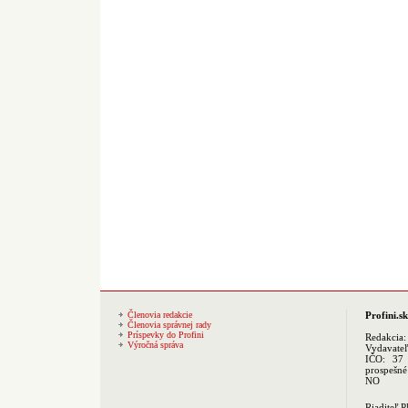
Členovia redakcie
Profini.sk
Členovia správnej rady
Príspevky do Profini
Redakcia
Výročná správa
Vydavate
IČO: 37 
prospešné
NO
Riaditeľ 