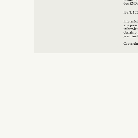
doc.RNDr.
ISSN: 13
Informáci
sme presv
informác
obsiahnut
je možné 
Copyrigh