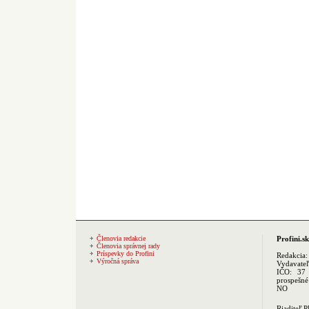
Členovia redakcie
Profini.sk
Členovia správnej rady
Príspevky do Profini
Redakcia
Výročná správa
Vydavate
IČO: 37 
prospešné
NO
Riaditeľ 