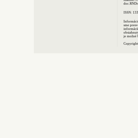
doc.RNDr.
ISSN: 13
Informáci
sme presv
informác
obsiahnut
je možné 
Copyrigh