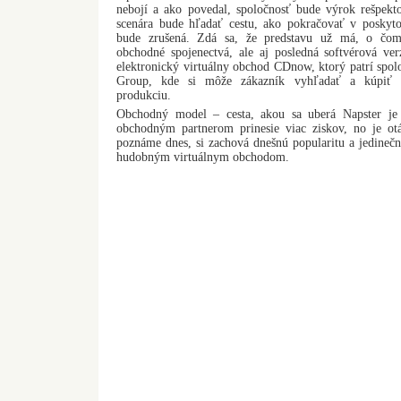
nebojí a ako povedal, spoločnosť bude výrok rešpekto
scenára bude hľadať cestu, ako pokračovať v poskytov
bude zrušená. Zdá sa, že predstavu už má, o čom 
obchodné spojenectvá, ale aj posledná softvérová ver
elektronický virtuálny obchod CDnow, ktorý patrí spo
Group, kde si môže zákazník vyhľadať a kúpiť 
produkciu.
Obchodný model – cesta, akou sa uberá Napster je 
obchodným partnerom prinesie viac ziskov, no je otá
poznáme dnes, si zachová dnešnú popularitu a jedinečn
hudobným virtuálnym obchodom.