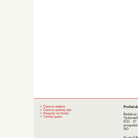
Členovia redakcie
Profini.sk
Členovia správnej rady
Príspevky do Profini
Redakcia
Výročná správa
Vydavate
IČO: 37 
prospešné
NO
Riaditeľ 