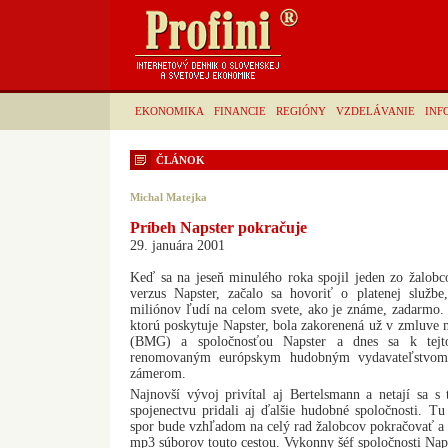
EKONOMIKA
FINANCIE
REGIÓNY
VZDELÁVANIE
INF
ČLÁNOK
Michal Matejka
Príbeh Napster pokračuje
29. januára 2001
Keď sa na jeseň minulého roka spojil jeden zo žalo
verzus Napster, začalo sa hovoriť o platenej služb
miliónov ľudí na celom svete, ako je známe, zadarmo.
ktorú poskytuje Napster, bola zakorenená už v zmluve
(BMG) a spoločnosťou Napster a dnes sa k tejt
renomovaným európskym hudobným vydavateľstvo
zámerom.
Najnovší vývoj privítal aj Bertelsmann a netají sa s
spojenectvu pridali aj ďalšie hudobné spoločnosti. T
spor bude vzhľadom na celý rad žalobcov pokračovať a
mp3 súborov touto cestou. Vykonny šéf spoločnosti Naps