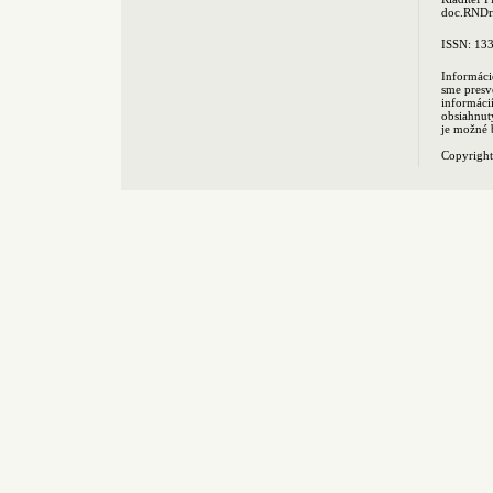
doc.RNDr.
ISSN: 13
Informáci
sme presv
informác
obsiahnut
je možné 
Copyrigh