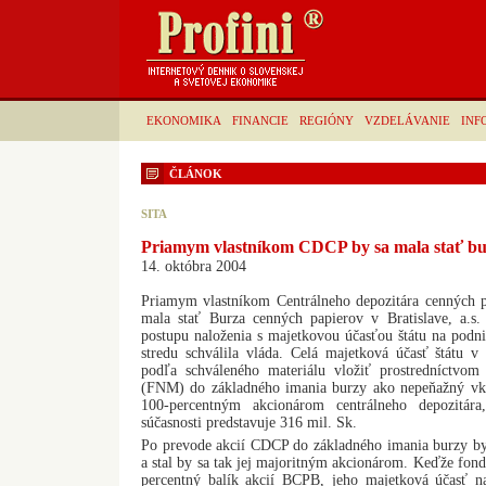
EKONOMIKA
FINANCIE
REGIÓNY
VZDELÁVANIE
INF
ČLÁNOK
SITA
Priamym vlastníkom CDCP by sa mala stať b
14. októbra 2004
Priamym vlastníkom Centrálneho depozitára cenných 
mala stať Burza cenných papierov v Bratislave, a.s
postupu naloženia s majetkovou účasťou štátu na podn
stredu schválila vláda. Celá majetková účasť štátu v
podľa schváleného materiálu vložiť prostredníctv
(FNM) do základného imania burzy ako nepeňažný vkla
100-percentným akcionárom centrálneho depozitár
súčasnosti predstavuje 316 mil. Sk.
Po prevode akcií CDCP do základného imania burzy by
a stal by sa tak jej majoritným akcionárom. Keďže fond 
percentný balík akcií BCPB, jeho majetková účasť n