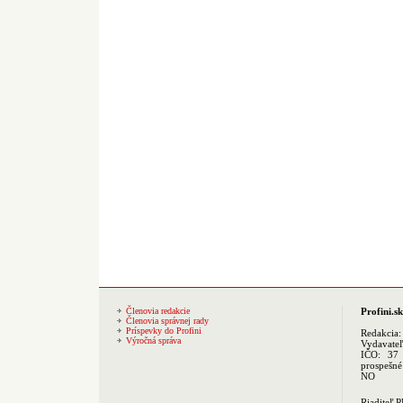
Členovia redakcie
Profini.sk
Členovia správnej rady
Príspevky do Profini
Redakcia
Výročná správa
Vydavate
IČO: 37 
prospešné
NO
Riaditeľ 