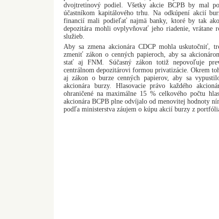
dvojtretinový podiel. Všetky akcie BCPB by mal p
účastníkom kapitálového trhu. Na odkúpení akcií bu
financií mali podieľať najmä banky, ktoré by tak ako
depozitára mohli ovplyvňovať jeho riadenie, vrátane 
služieb.
Aby sa zmena akcionára CDCP mohla uskutočniť, treb
zmeniť zákon o cenných papieroch, aby sa akcionáro
stať aj FNM. Súčasný zákon totiž nepovoľuje prev
centrálnom depozitárovi formou privatizácie. Okrem toh
aj zákon o burze cenných papierov, aby sa vypustil
akcionára burzy. Hlasovacie právo každého akcionár
ohraničené na maximálne 15 % celkového počtu hlas
akcionára BCPB plne odvíjalo od menovitej hodnoty ním 
podľa ministerstva záujem o kúpu akcií burzy z portfó