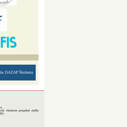
A
šie DAZAP Školenia
to,
cich všeobecne prospešné služby
-NO