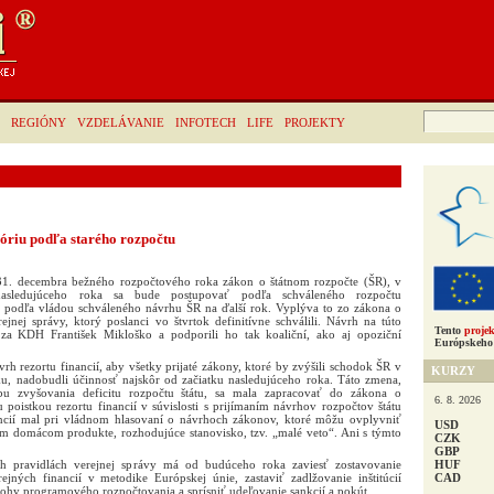
Hľadať:
REGIÓNY
VZDELÁVANIE
INFOTECH
LIFE
PROJEKTY
óriu podľa starého rozpočtu
31. decembra bežného rozpočtového roka zákon o štátnom rozpočte (ŠR), v
nasledujúceho roka sa bude postupovať podľa schváleného rozpočtu
e podľa vládou schváleného návrhu ŠR na ďalší rok. Vyplýva to zo zákona o
jnej správy, ktorý poslanci vo štvrtok definitívne schválili. Návrh na túto
Tento
projek
za KDH František Mikloško a podporili ho tak koaliční, ako aj opoziční
Európskeho 
vrh rezortu financií, aby všetky prijaté zákony, ktoré by zvýšili schodok ŠR v
KURZY
u, nadobudli účinnosť najskôr od začiatku nasledujúceho roka. Táto zmena,
u zvyšovania deficitu rozpočtu štátu, sa mala zapracovať do zákona o
6. 8. 2026
poistkou rezortu financií v súvislosti s prijímaním návrhov rozpočtov štátu
ancií mal pri vládnom hlasovaní o návrhoch zákonov, ktoré môžu ovplyvniť
USD
m domácom produkte, rozhodujúce stanovisko, tzv. „malé veto“. Ani s týmto
CZK
GBP
HUF
 pravidlách verejnej správy má od budúceho roka zaviesť zostavovanie
CAD
jných financií v metodike Európskej únie, zastaviť zadlžovanie inštitúcií
úlohy programového rozpočtovania a sprísniť udeľovanie sankcií a pokút.