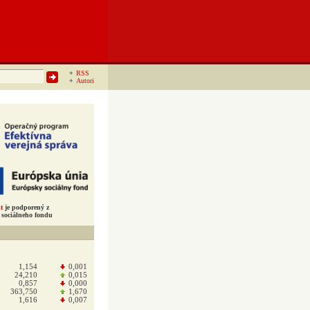
RSS
Autori
t
je podporený z
sociálneho fondu
1,154
0,001
24,210
0,015
0,857
0,000
363,750
1,670
1,616
0,007