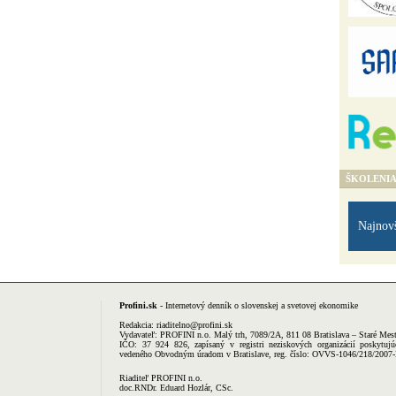
ŠKOLENI
Najnov
Profini.sk
- Internetový denník o slovenskej a svetovej ekonomike
Redakcia:
riaditelno@profini.sk
Vydavateľ:
PROFINI n.o.
Malý trh, 7089/2A, 811 08 Bratislava – Staré Mes
IČO: 37 924 826, zapísaný v registri neziskových organizácií poskytujú
vedeného Obvodným úradom v Bratislave, reg. číslo: OVVS-1046/218/2007
Riaditeľ PROFINI n.o.
doc.RNDr. Eduard Hozlár, CSc.