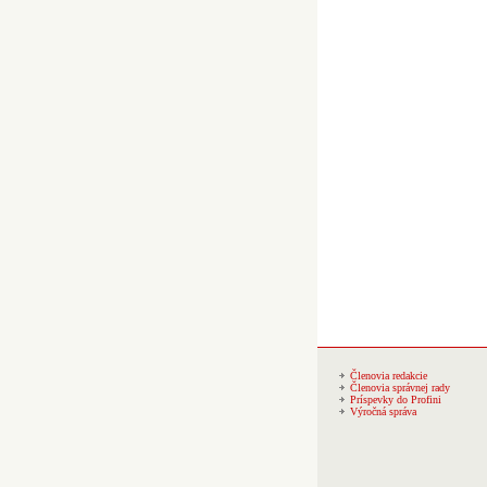
Členovia redakcie
Členovia správnej rady
Príspevky do Profini
Výročná správa