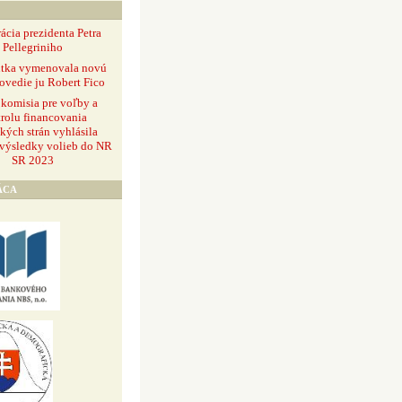
ácia prezidenta Petra
Pellegriniho
ntka vymenovala novú
ovedie ju Robert Fico
 komisia pre voľby a
rolu financovania
ckých strán vyhlásila
 výsledky volieb do NR
SR 2023
ÁCA