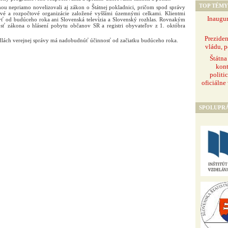
TOP TÉMY
ou nepriamo novelizovali aj zákon o Štátnej pokladnici, pričom spod správy
ové a rozpočtové organizácie založené vyššími územnými celkami. Klientmi
Inaugur
yť od budúceho roka ani Slovenská televízia a Slovenský rozhlas. Rovnakým
sť zákona o hlásení pobytu občanov SR a registri obyvateľov z 1. októbra
Prezide
lách verejnej správy má nadobudnúť účinnosť od začiatku budúceho roka.
vládu, p
Štátna
kont
politi
oficiálne
SPOLUPR