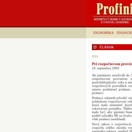
EKONOMIKA
FINANCIE
ČLÁNOK
SITA
Pri rozpočtovom proviz
24. septembra 2004
Ak parlament neschváli do 
rozpočtovom provizóriu 
predchádzajúceho roka a ni
rozpočtových pravidlách vere
zmenu predniesol poslanec 
poslanci.
Poslanci odmietli schváliť ná
príslušnom rozpočtovom rok
ktorá mala obmedziť hrozb
rokovacom poriadku. Ďalšou 
malo byť, aby minister fin
podiel schodku ŠR na hrubo
však poslanci nesúhlasili.
Nový zákon o rozpočtových
rozpočtu celého okruhu vere
verejného sektora, posilniť 