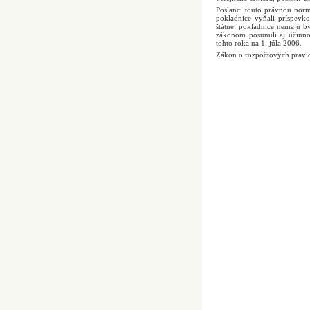
Poslanci touto právnou norm
pokladnice vyňali príspevk
štátnej pokladnice nemajú b
zákonom posunuli aj účinno
tohto roka na 1. júla 2006.
Zákon o rozpočtových pravid