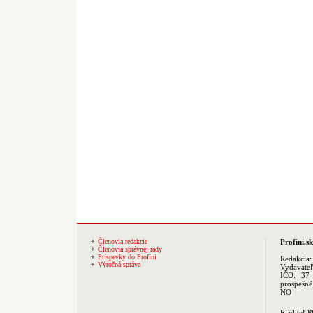
Členovia redakcie
Profini.sk
Členovia správnej rady
Príspevky do Profini
Redakcia
Výročná správa
Vydavate
IČO: 37 
prospešné
NO
Riaditeľ 