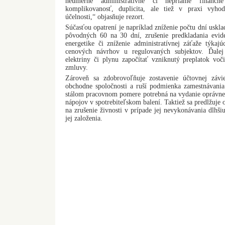
neúmerné administratívne či nepriame finančn
komplikovanosť, duplicita, ale tiež v praxi vyhod
účelnosti,“ objasňuje rezort.
Súčasťou opatrení je napríklad zníženie počtu dní uskl
pôvodných 60 na 30 dní, zrušenie predkladania evid
energetike či zníženie administratívnej záťaže týkaj
cenových návrhov u regulovaných subjektov. Ďalej
elektriny či plynu započítať vzniknutý preplatok v
zmluvy.
Zároveň sa zdobrovoľňuje zostavenie účtovnej záv
obchodne spoločnosti a ruší podmienka zamestnávani
stálom pracovnom pomere potrebná na vydanie oprávnen
nápojov v spotrebiteľskom balení. Taktiež sa predlžuje
na zrušenie živnosti v prípade jej nevykonávania dlhši
jej založenia.