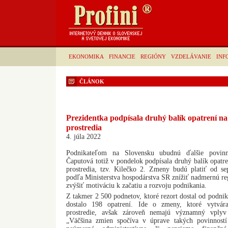
EKONOMIKA
FINANCIE
REGIÓNY
VZDELÁVANIE
INF
ČLÁNOK
Prezidentka podpísala druhý balík opatrení na
prostredia
4. júla 2022
Podnikateľom na Slovensku ubudnú ďalšie povinn
Čaputová totiž v pondelok podpísala druhý balík opatre
prostredia, tzv. Kilečko 2. Zmeny budú platiť od s
podľa Ministerstva hospodárstva SR znížiť nadmernú re
zvýšiť motiváciu k začatiu a rozvoju podnikania.
Z takmer 2 500 podnetov, ktoré rezort dostal od podnik
dostalo 198 opatrení. Ide o zmeny, ktoré vytváraj
prostredie, avšak zároveň nemajú významný vplyv 
„Väčšina zmien spočíva v úprave takých povinností 