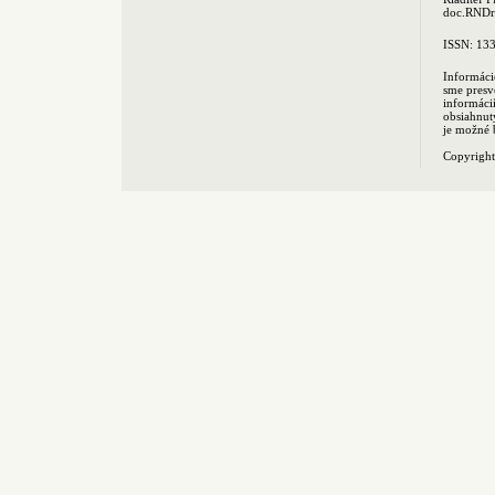
doc.RNDr.
ISSN: 13
Informáci
sme presv
informác
obsiahnut
je možné 
Copyrigh