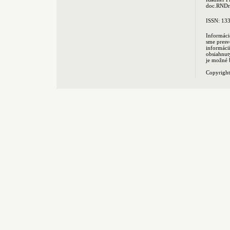
doc.RNDr.
ISSN: 13
Informáci
sme presv
informác
obsiahnut
je možné 
Copyrigh