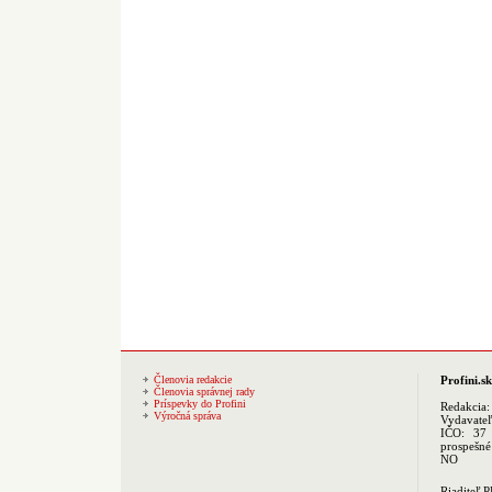
Členovia redakcie
Profini.sk
Členovia správnej rady
Príspevky do Profini
Redakcia
Výročná správa
Vydavate
IČO: 37 
prospešné
NO
Riaditeľ 