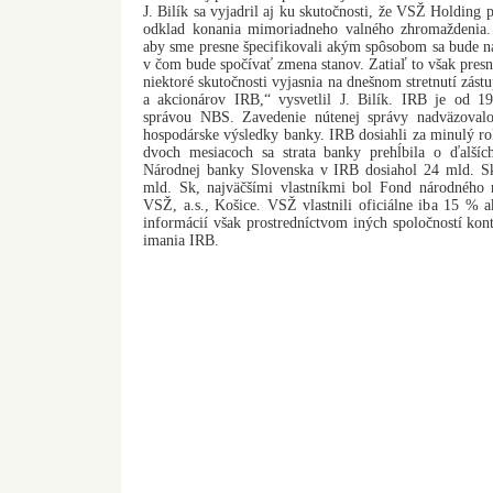
J. Bilík sa vyjadril aj ku skutočnosti, že VSŽ Holding
odklad konania mimoriadneho valného zhromaždenia. 
aby sme presne špecifikovali akým spôsobom sa bude n
v čom bude spočívať zmena stanov. Zatiaľ to však presn
niektoré skutočnosti vyjasnia na dnešnom stretnutí zás
a akcionárov IRB,“ vysvetlil J. Bilík. IRB je od 
správou NBS. Zavedenie nútenej správy nadväzovalo 
hospodárske výsledky banky. IRB dosiahli za minulý ro
dvoch mesiacoch sa strata banky prehĺbila o ďalš
Národnej banky Slovenska v IRB dosiahol 24 mld. S
mld. Sk, najväčšími vlastníkmi bol Fond národného
VSŽ, a.s., Košice. VSŽ vlastnili oficiálne iba 15 % a
informácií však prostredníctvom iných spoločností ko
imania IRB.