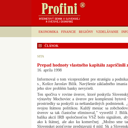
EKONOMIKA
FINANCIE
REGIÓNY
VZDELÁVANIE
INF
ČLÁNOK
SITA
Prepad hodnoty vlastného kapitálu zapríčinili 
16. apríla 1998
Informoval o tom viceprezident pre stratégiu a podnika
s., Košice Jaroslav Bilík. Navýšenie základného imani
jeho slov problém banky nevyrieši.
Ten spočíva v rovine úverov, ktoré poskytla Slovensk
výstavby Mochoviec a úverov pre komplexnú bytovú v
prostriedky sa poskytli za neštandardných podmienok. „
svojou štátnou politikou. Každý mesiac sa zobchodov
úverov sa tak čiastočne eliminoval,“ vysvetlil J. Bilí
balíka akcií IRB spoločnosťou VSŽ bolo signálom, aby
ako k štátnej, ale ako ku komerčnej. „Možno sme ta
Slovenskej poisťovne predstavujú 4 mld. Sk a Slovenske