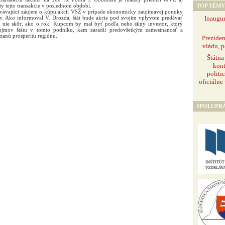
TOP TÉMY
y tejto transakcie v poslednom období.
etrvávajúci záujem o kúpu akcií VSŽ v prípade ekonomicky zaujímavej ponuky
Inaugur
rov. Ako informoval V. Drozda, štát bude akcie pod svojim vplyvom predávať
 nie skôr, ako o rok. Kupcom by mal byť podľa neho silný investor, ktorý
áujmov štátu v tomto podniku, kam zaradil predovšetkým zamestnanosť a
zanú prosperitu regiónu.
Prezide
vládu, p
Štátna
kont
politi
oficiálne
SPOLUPR