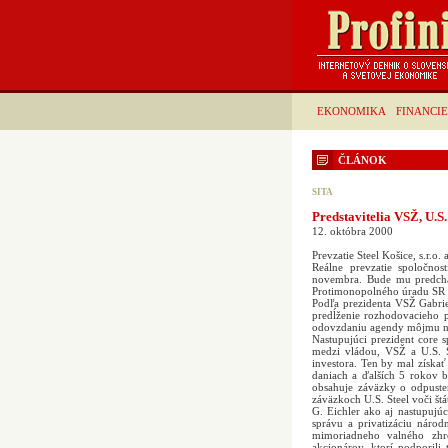
EKONOMIKA
FINANCIE
ČLÁNOK
SITA
Predstavitelia VSŽ, U.S
12. októbra 2000
Prevzatie Steel Košice, s.r.
Reálne prevzatie spoločnos
novembra. Bude mu predchád
Protimonopolného úradu SR (
Podľa prezidenta VSŽ Gabri
predĺženie rozhodovacieho p
odovzdaniu agendy môjmu nás
Nastupujúci prezident core
medzi vládou, VSŽ a U.S. S
investora. Ten by mal získa
daniach a ďalších 5 rokov 
obsahuje záväzky o odpuste
záväzkoch U.S. Steel voči štá
G. Eichler ako aj nastupujúc
správu a privatizáciu náro
mimoriadneho valného zhr
akcionárov, ktorí podporil