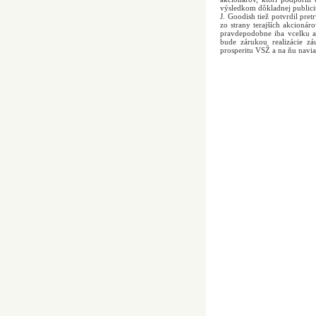
výsledkom dôkladnej publicit
J. Goodish tiež potvrdil pr
zo strany terajších akcioná
pravdepodobne iba vcelku a
bude zárukou realizácie z
prosperitu VSŽ a na ňu navia