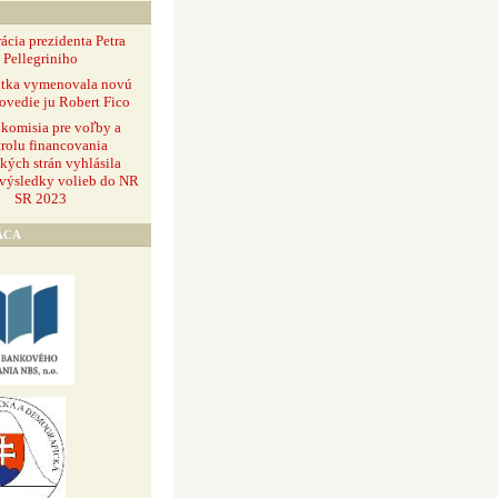
ácia prezidenta Petra
Pellegriniho
ntka vymenovala novú
ovedie ju Robert Fico
 komisia pre voľby a
rolu financovania
ckých strán vyhlásila
 výsledky volieb do NR
SR 2023
ÁCA