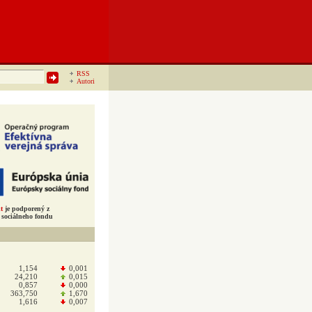
RSS
Autori
t
je podporený z
sociálneho fondu
1,154
0,001
24,210
0,015
0,857
0,000
363,750
1,670
1,616
0,007