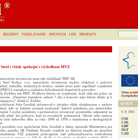
Hľadať:
REGIÓNY
VZDELÁVANIE
INFOTECH
LIFE
PROJEKTY
. Steel i vlády spokojní s výsledkom MVZ
o. americkým investorom musí ešte odsúhlasiť PMÚ SR.
ti Steel Košice, s.r.o. americkým investorom možno očakávať v polovici
zať niekoľko technických krokov, medzi ktoré patrí napríklad vyjadrenie
PMÚ) k transakcii a realizácia dohodnutých finančných prevodov.
Tento
projek
ela Eichlera má PMÚ 30-dňovú lehotu na vyjadrenie, úrad však má právo na
Európskeho 
rocesu. „Finančné transakcie zaberú 7 dní a koncom tejto lehoty dôjde aj k
tupcovi,“ dodal G. Eichler.
KURZY
 spoločnosti John Goodish informoval o záväzku vlády obsiahnutom v zmluve
teel, kde sa kabinet zaviazal poskytnúť daňové prázdniny pre amerického
6. 8. 2026
ť úplné 5-ročné prázdniny s povinnosťou investovať prostriedky odpustené na
bude platiť len polovicu daní za rovnakých podmienok. Okrem toho zmluva
USD
ní časti daňového dlhu za roky 1996 až 1999 a dojednania o ekologických
CZK
tu.
GBP
i prezident core spoločnosti John Goodish a štátny tajomník Ministerstva pre
HUF
dného majetku SR Vladimír Drozda vyjadrili na tlačovej besede po skončení
CAD
omaždenia VSŽ príjemné prekvapenie nad jednoznačnosťou rozhodnutia
i transakciu takmer na 100 %. Podľa J. Goodisha je hladký priebeh MVZ aj