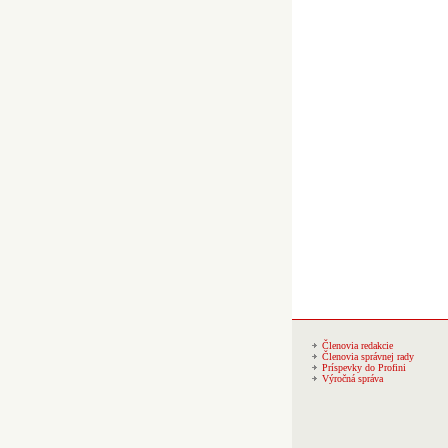
Členovia redakcie
Členovia správnej rady
Príspevky do Profini
Výročná správa