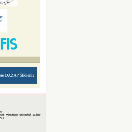
A
šie DAZAP Školenia
to,
cich všeobecne prospešné služby
-NO