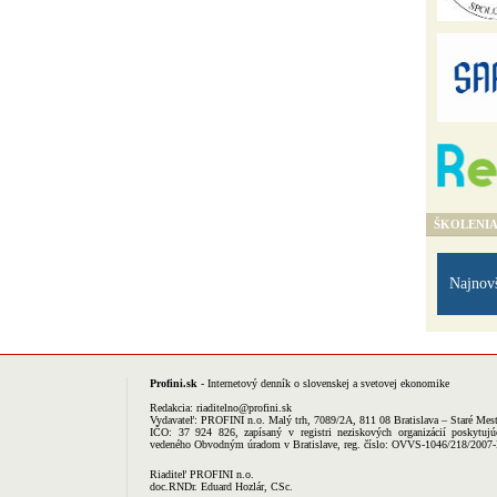
ŠKOLENI
Najnov
Profini.sk
- Internetový denník o slovenskej a svetovej ekonomike
Redakcia:
riaditelno@profini.sk
Vydavateľ:
PROFINI n.o.
Malý trh, 7089/2A, 811 08 Bratislava – Staré Mes
IČO: 37 924 826, zapísaný v registri neziskových organizácií poskytujú
vedeného Obvodným úradom v Bratislave, reg. číslo: OVVS-1046/218/2007
Riaditeľ PROFINI n.o.
doc.RNDr. Eduard Hozlár, CSc.