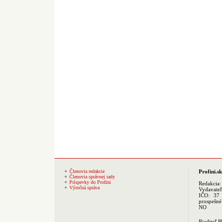
Členovia redakcie
Profini.sk
Členovia správnej rady
Príspevky do Profini
Redakcia
Výročná správa
Vydavate
IČO: 37 
prospešné
NO
Riaditeľ 