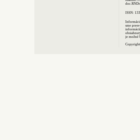
doc.RNDr.
ISSN: 13
Informáci
sme presv
informác
obsiahnut
je možné 
Copyrigh