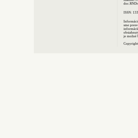
doc.RNDr.
ISSN: 13
Informáci
sme presv
informác
obsiahnut
je možné 
Copyrigh