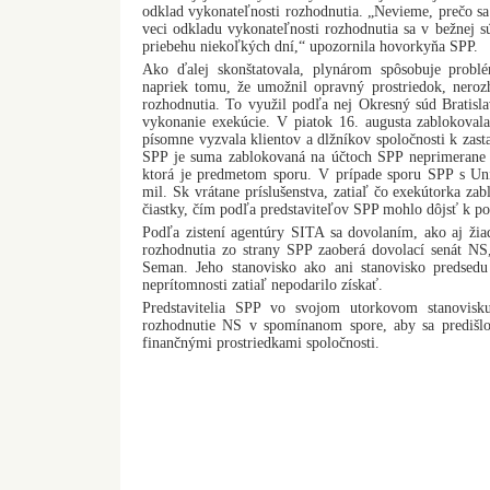
odklad vykonateľnosti rozhodnutia. „Nevieme, prečo s
veci odkladu vykonateľnosti rozhodnutia sa v bežnej 
priebehu niekoľkých dní,“ upozornila hovorkyňa SPP.
Ako ďalej skonštatovala, plynárom spôsobuje prob
napriek tomu, že umožnil opravný prostriedok, neroz
rozhodnutia. To využil podľa nej Okresný súd Bratisla
vykonanie exekúcie. V piatok 16. augusta zablokovala
písomne vyzvala klientov a dlžníkov spoločnosti k zast
SPP je suma zablokovaná na účtoch SPP neprimerane 
ktorá je predmetom sporu. V prípade sporu SPP s Un
mil. Sk vrátane príslušenstva, zatiaľ čo exekútorka za
čiastky, čím podľa predstaviteľov SPP mohlo dôjsť k p
Podľa zistení agentúry SITA sa dovolaním, ako aj žia
rozhodnutia zo strany SPP zaoberá dovolací senát NS
Seman. Jeho stanovisko ako ani stanovisko predse
neprítomnosti zatiaľ nepodarilo získať.
Predstavitelia SPP vo svojom utorkovom stanovisku
rozhodnutie NS v spomínanom spore, aby sa predišl
finančnými prostriedkami spoločnosti.