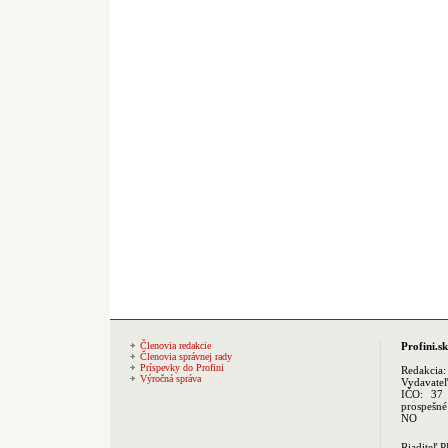
Členovia redakcie
Profini.sk
Členovia správnej rady
Príspevky do Profini
Redakcia
Výročná správa
Vydavate
IČO: 37 
prospešné
NO
Riaditeľ 