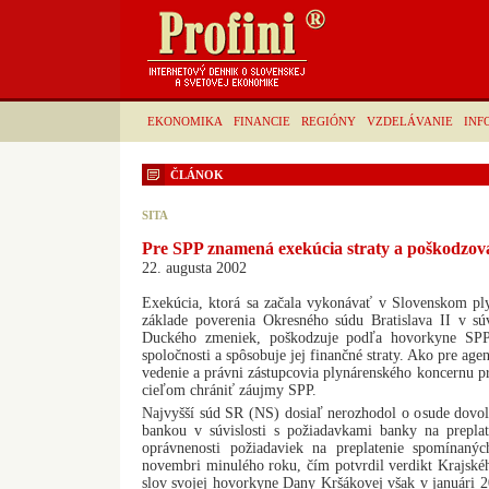
EKONOMIKA
FINANCIE
REGIÓNY
VZDELÁVANIE
INF
ČLÁNOK
SITA
Pre SPP znamená exekúcia straty a poškodzov
22. augusta 2002
Exekúcia, ktorá sa začala vykonávať v Slovenskom p
základe poverenia Okresného súdu Bratislava II v súv
Duckého zmeniek, poškodzuje podľa hovorkyne SP
spoločnosti a spôsobuje jej finančné straty. Ako pre ag
vedenie a právni zástupcovia plynárenského koncernu pr
cieľom chrániť záujmy SPP.
Najvyšší súd SR (NS) dosiaľ nerozhodol o osude dovol
bankou v súvislosti s požiadavkami banky na prepla
oprávnenosti požiadaviek na preplatenie spomínan
novembri minulého roku, čím potvrdil verdikt Krajské
slov svojej hovorkyne Dany Kršákovej však v januári 2