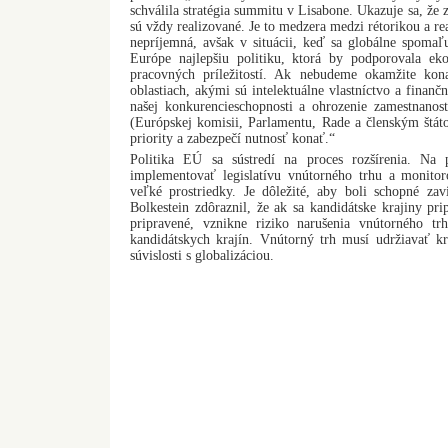
schválila stratégia summitu v Lisabone. Ukazuje sa, že
sú vždy realizované. Je to medzera medzi rétorikou a r
nepríjemná, avšak v situácii, keď sa globálne spoma
Európe najlepšiu politiku, ktorá by podporovala ek
pracovných príležitostí. Ak nebudeme okamžite kon
oblastiach, akými sú intelektuálne vlastníctvo a finan
našej konkurencieschopnosti a ohrozenie zamestnanos
(Európskej komisii, Parlamentu, Rade a členským štá
priority a zabezpečí nutnosť konať.“
Politika EÚ sa sústredí na proces rozšírenia. Na
implementovať legislatívu vnútorného trhu a monitor
veľké prostriedky. Je dôležité, aby boli schopné z
Bolkestein zdôraznil, že ak sa kandidátske krajiny pri
pripravené, vznikne riziko narušenia vnútorného t
kandidátskych krajín. Vnútorný trh musí udržiavať k
súvislosti s globalizáciou.