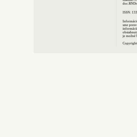
doc.RNDr.
ISSN: 13
Informáci
sme presv
informác
obsiahnut
je možné 
Copyrigh