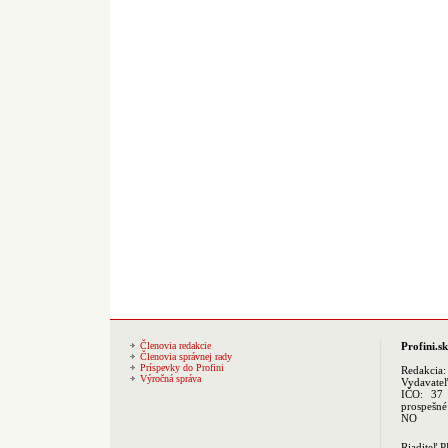
Členovia redakcie
Profini.sk
Členovia správnej rady
Príspevky do Profini
Redakcia
Výročná správa
Vydavate
IČO: 37 
prospešné
NO
Riaditeľ 