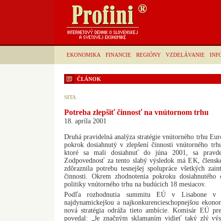
EKONOMIKA
FINANCIE
REGIÓNY
VZDELÁVANIE
INF
ČLÁNOK
SITA
Potreba zlepšiť činnosť na vnútornom trhu
18. apríla 2001
Druhá pravidelná analýza stratégie vnútorného trhu Eur
pokrok dosiahnutý v zlepšení činnosti vnútorného trh
ktoré sa mali dosiahnuť do júna 2001, sa pravde
Zodpovednosť za tento slabý výsledok má EK, členské 
zdôraznila potrebu tesnejšej spolupráce všetkých zain
činnosti. Okrem zhodnotenia pokroku dosiahnutého
politiky vnútorného trhu na budúcich 18 mesiacov.
Podľa rozhodnutia summitu EÚ v Lisabone v
najdynamickejšou a najkonkurencieschopnejšou ekono
nová stratégia odráža tieto ambície. Komisár EÚ pre
povedal: „Je značným sklamaním vidieť taký zlý vý