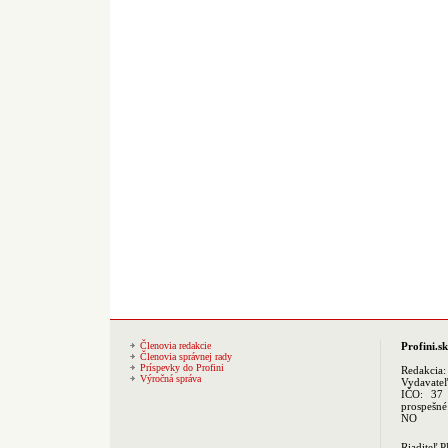
Členovia redakcie
Profini.sk
Členovia správnej rady
Príspevky do Profini
Redakcia
Výročná správa
Vydavate
IČO: 37 
prospešné
NO
Riaditeľ 