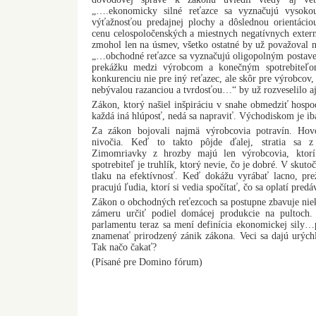
„….ekonomicky silné reťazce sa vyznačujú vysokou
výťažnosťou predajnej plochy a dôslednou orientácio
cenu celospoločenských a miestnych negatívnych externa
zmohol len na úsmev, všetko ostatné by už považoval n
„…obchodné reťazce sa vyznačujú oligopolným postaven
prekážku medzi výrobcom a konečným spotrebiteľom 
konkurenciu nie pre iný reťazec, ale skôr pre výrobcov
nebývalou razanciou a tvrdosťou…“ by už rozveselilo a
Zákon, ktorý našiel inšpiráciu v snahe obmedziť hospo
každá iná hlúposť, nedá sa napraviť. Východiskom je ib
Za zákon bojovali najmä výrobcovia potravín. Hov
nivočia. Keď to takto pôjde ďalej, stratia sa z
Zimomriavky z hrozby majú len výrobcovia, ktorí 
spotrebiteľ je truhlík, ktorý nevie, čo je dobré. V skut
tlaku na efektívnosť. Keď dokážu vyrábať lacno, pre
pracujú ľudia, ktorí si vedia spočítať, čo sa oplatí predá
Zákon o obchodných reťezcoch sa postupne zbavuje niek
zámeru určiť podiel domácej produkcie na pultoch.
parlamentu teraz sa mení definícia ekonomickej sily
znamenať prirodzený zánik zákona. Veci sa dajú urýchli
Tak načo čakať?
(Písané pre Domino fórum)