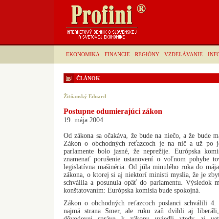
EKONOMIKA
FINANCIE
REGIÓNY
VZDELÁVANIE
INF
ČLÁNOK
Žitňanský Eduard
Postupne odumierajúci zákon
19. mája 2004
Od zákona sa očakáva, že bude na niečo, a že bude ma
Zákon o obchodných reťazcoch je na nič a už po je
parlamente bolo jasné, že neprežije. Európska komi
znamenať porušenie ustanovení o voľnom pohybe tova
legislatívna mašinéria. Od júla minulého roka do máj
zákona, o ktorej si aj niektorí ministi myslia, že je z
schválila a posunula opäť do parlamentu. Výsledok 
konštatovaním: Európska komisia bude spokojná.
Zákon o obchodných reťazcoch poslanci schválili 4.
najmä strana Smer, ale ruku zaň dvihli aj liberál
dôvodovej správe k zákonu uviedli vtedy aj ve