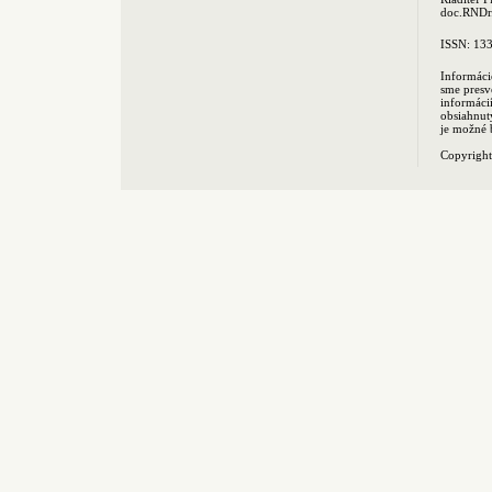
doc.RNDr.
ISSN: 13
Informáci
sme presv
informác
obsiahnut
je možné 
Copyrigh