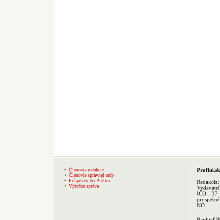
Členovia redakcie
Profini.sk
Členovia správnej rady
Príspevky do Profini
Redakcia
Výročná správa
Vydavate
IČO: 37 
prospešné
NO
Riaditeľ 