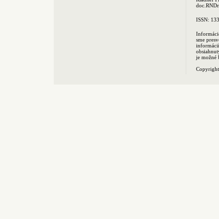
doc.RNDr.
ISSN: 13
Informáci
sme presv
informác
obsiahnut
je možné 
Copyrigh