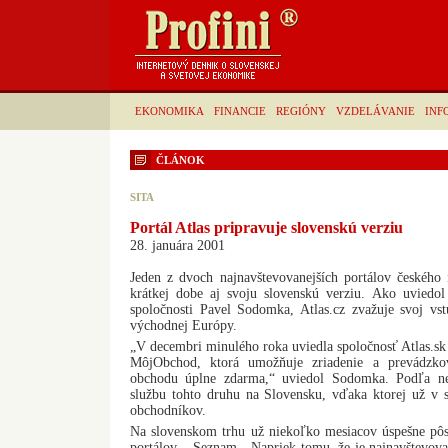
EKONOMIKA
FINANCIE
REGIÓNY
VZDELÁVANIE
INF
ČLÁNOK
SITA
Portál Atlas pripravuje slovenskú verziu
28. januára 2001
Jeden z dvoch najnavštevovanejších portálov českého 
krátkej dobe aj svoju slovenskú verziu. Ako uviedol 
spoločnosti Pavel Sodomka, Atlas.cz zvažuje svoj vst
východnej Európy.
„V decembri minulého roka uviedla spoločnosť Atlas.sk
MôjObchod, ktorá umožňuje zriadenie a prevádzkov
obchodu úplne zdarma,“ uviedol Sodomka. Podľa ne
službu tohto druhu na Slovensku, vďaka ktorej už v s
obchodníkov.
Na slovenskom trhu už niekoľko mesiacov úspešne pôso
portálov – Seznam. „Napriek tomu, že je najnavštevovan