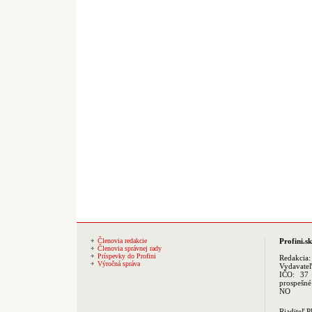
Členovia redakcie
Profini.sk
Členovia správnej rady
Príspevky do Profini
Redakcia
Výročná správa
Vydavate
IČO: 37 
prospešné
NO
Riaditeľ 