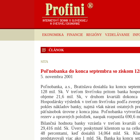
EKONOMIKA
FINANCIE
REGIÓNY
VZDELÁVANIE
INF
ČLÁNOK
SITA
Poľnobanka do konca septembra so ziskom 128
5. novembra 2001
Poľnobanka, a.s., Bratislava dosiahla ku koncu septe
128 mil. Sk. V treťom štvrťroku pritom banka hospo
objeme 21,6 mil. Sk, v druhom kvartáli dokonca v
Hospodársky výsledok v treťom štvrťroku podľa zverej
pokles nákladov banky, najmä však nárast ostatných p
päťnásobok úrovne z konca júna. Poľnobanka vytvorila 
rezerv a opravných položiek, naopak rozpustila 690,6 m
Bilančná hodnota banky vzrástla v treťom kvartál
29,416 mld. Sk. Úvery poskytnuté klientom sa na celk
48 percentami, keď dosiahli 14,064 mld. Sk. Kla
predstavovali viac ako 1 mld. Sk. Banka ku koncu se