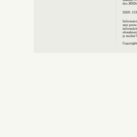
doc.RNDr.
ISSN: 13
Informáci
sme presv
informác
obsiahnut
je možné 
Copyrigh