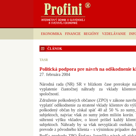
EKONOMIKA
FINANCIE
REGIÓNY
VZDELÁVANIE
INF
ČLÁNOK
TASR
Politická podpora pre návrh na odškodnenie k
27. februára 2004
Národná rada (NR) SR v blízkom čase prerokuje ná
vyplatenie čiastočnej náhrady za vklady kliento
spoločností.
Združenie poškodených občanov (ZPO) v zákone navrhuj
vyplatiť odškodnenie za stratené vklady klientov do v
poškodený občan by získal späť 40 až 50 % zo sumy,
subjektoch, najviac však zo sumy jeden milión korún. T
súhrnnú výšku vkladov, o ktoré prišiel každý klien
subjektoch. Náhrady by sa však nevyplácali osobám, 
prevode z pôvodného klienta – s výnimkou prípadov de
Podľa predsedu ZPO Štefana Jagerčíka návrh už získ