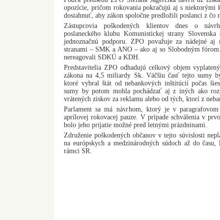
opozície, pričom rokovania pokračujú aj s niektorými
dosiahnuť, aby zákon spoločne predložili poslanci z čo n
Zástupcovia poškodených klientov dnes o návrhu
poslaneckého klubu Komunistickej strany Slovenska 
jednoznačnú podporu. ZPO považuje za nádejné aj 
stranami – SMK a ANO – ako aj so Slobodným fórom. 
nereagovali SDKÚ a KDH.
Predstavitelia ZPO odhadujú celkový objem vyplatený
zákona na 4,5 miliardy Sk. Väčšiu časť tejto sumy by
ktoré vybral štát od nebankových inštitúcií počas šies
sumy by potom mohla pochádzať aj z iných ako rozp
vrátených ziskov za reklamu alebo od tých, ktorí z neba
Parlament sa má návrhom, ktorý je v paragrafovom
aprílovej rokovacej pauze. V prípade schválenia v prv
bolo jeho prijatie možné pred letnými prázdninami.
Združenie poškodených občanov v tejto súvislosti nepl
na európskych a medzinárodných súdoch až do času, 
rámci SR.