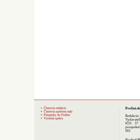
Členovia redakcie
Profini.sk
Členovia správnej rady
Príspevky do Profini
Redakcia
Výročná správa
Vydavate
IČO: 37 
prospešné
NO
Riaditeľ 