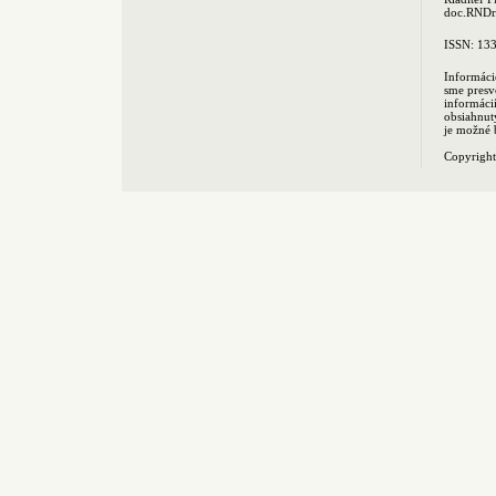
doc.RNDr.
ISSN: 13
Informáci
sme presv
informác
obsiahnut
je možné 
Copyrigh