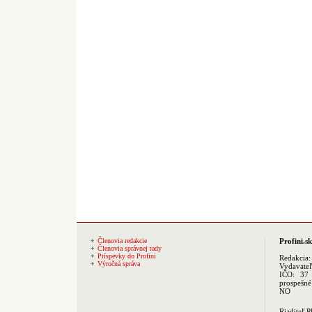
Členovia redakcie
Profini.sk
Členovia správnej rady
Príspevky do Profini
Redakcia
Výročná správa
Vydavate
IČO: 37 
prospešné
NO
Riaditeľ 