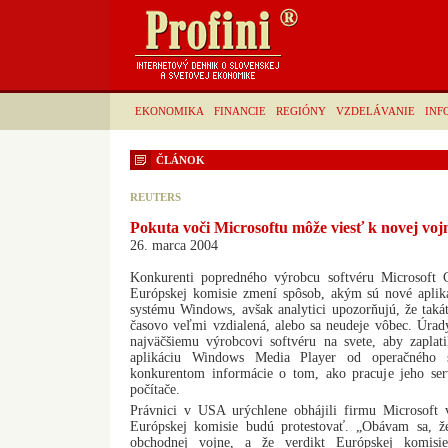
EKONOMIKA
FINANCIE
REGIÓNY
VZDELÁVANIE
INF
ČLÁNOK
REUTERS
Pokuta voči Microsoftu môže viesť k novej vo
26. marca 2004
Konkurenti popredného výrobcu softvéru Microsoft Co
Európskej komisie zmení spôsob, akým sú nové aplik
systému Windows, avšak analytici upozorňujú, že tak
časovo veľmi vzdialená, alebo sa neudeje vôbec. Úrad
najväčšiemu výrobcovi softvéru na svete, aby zaplati
aplikáciu Windows Media Player od operačného 
konkurentom informácie o tom, ako pracuje jeho ser
počítače.
Právnici v USA urýchlene obhájili firmu Microsoft v
Európskej komisie budú protestovať. „Obávam sa,
obchodnej vojne, a že verdikt Európskej komisi