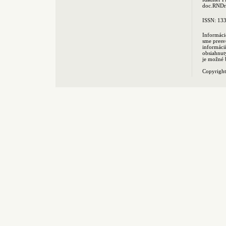
doc.RNDr.
ISSN: 13
Informáci
sme presv
informác
obsiahnut
je možné 
Copyrigh