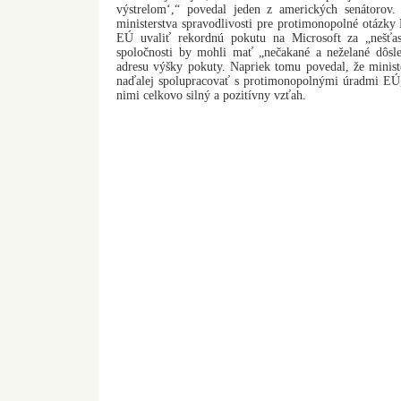
výstrelom‘,“ povedal jeden z amerických senátorov.
ministerstva spravodlivosti pre protimonopolné otázky 
EÚ uvaliť rekordnú pokutu na Microsoft za „nešťas
spoločnosti by mohli mať „nečakané a neželané dôsle
adresu výšky pokuty. Napriek tomu povedal, že minist
naďalej spolupracovať s protimonopolnými úradmi EÚ, 
nimi celkovo silný a pozitívny vzťah.