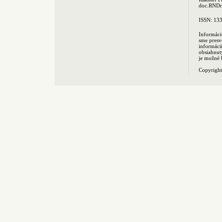
doc.RNDr.
ISSN: 13
Informáci
sme presv
informác
obsiahnut
je možné 
Copyrigh