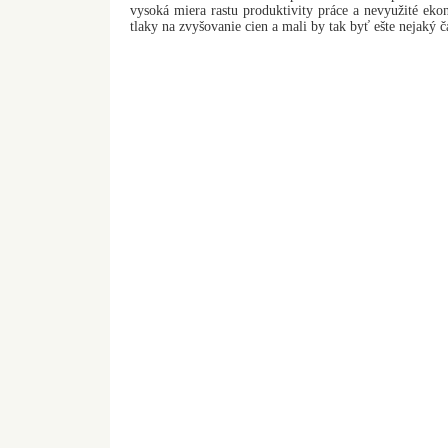
vysoká miera rastu produktivity práce a nevyužité eko
tlaky na zvyšovanie cien a mali by tak byť ešte nejaký č