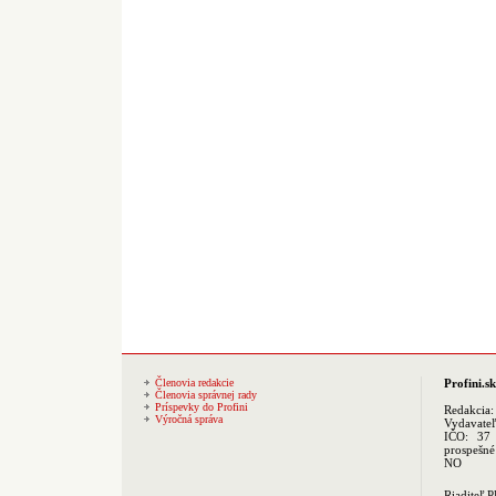
Členovia redakcie
Profini.sk
Členovia správnej rady
Príspevky do Profini
Redakcia
Výročná správa
Vydavate
IČO: 37 
prospešné
NO
Riaditeľ 