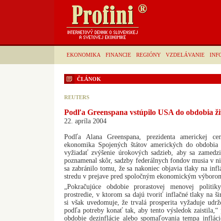
EKONOMIKA
FINANCIE
REGIÓNY
VZDELÁVANIE
INF
ČLÁNOK
REUTERS
Podľa Greenspana vstúpilo USA do obdobia ži
22. apríla 2004
Podľa Alana Greenspana, prezidenta americkej cen
ekonomika Spojených štátov amerických do obdobia ž
vyžiadať zvýšenie úrokových sadzieb, aby sa zamedzi
poznamenal skôr, sadzby federálnych fondov musia v n
sa zabránilo tomu, že sa nakoniec objavia tlaky na inf
stredu v prejave pred spoločným ekonomickým výboro
„Pokračujúce obdobie prorastovej menovej politik
prostredie, v ktorom sa dajú tvoriť inflačné tlaky na 
si však uvedomuje, že trvalá prosperita vyžaduje udržo
podľa potreby konať tak, aby tento výsledok zaistila,
obdobie dezinflácie alebo spomaľovania tempa infláci