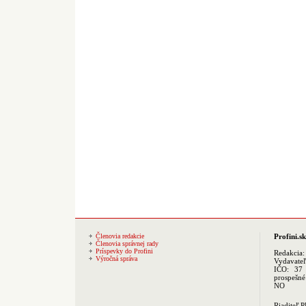
Členovia redakcie
Profini.sk
Členovia správnej rady
Príspevky do Profini
Redakcia
Výročná správa
Vydavate
IČO: 37 
prospešné
NO
Riaditeľ 