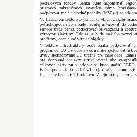
podielových fondov. Banka bude napomáhať region
priamych zahraničných investícií mimo bratislav
podporovať malé a stredné podniky (MSP) aj zo sektor
Vo finančnom sektore zvýši banka objem a škálu finan
poľnohospodárstvo a bude naďalej investovať do podi
sektore bude banka podporovať privatizáciu a spolup
výrobcov elektriny. Taktiež sa bude snažiť o rozvoj 
pre firmy, obce a iné verejné objekty.
V sektore infraštruktúry bude banka podporovať p
programov EÚ pre obce a vodárenské spoločnosti a b
úvery sponzorované EÚ určené pre malé obce. Banka 
pre dopravné projekty štruktúrované ako verejnosú
celkovou aktivitou v sektore sa bude snažiť EBRD z
Banka podpísala doposiaľ 40 projektov v hodnote 3,6 
financie v hodnote 1,1 mld. eur. Z tejto sumy smeruje