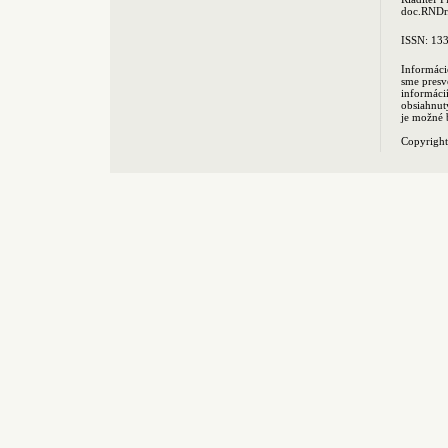
doc.RNDr.
ISSN: 13
Informáci
sme presv
informác
obsiahnut
je možné 
Copyrigh