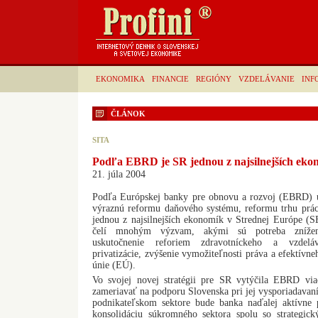
EKONOMIKA
FINANCIE
REGIÓNY
VZDELÁVANIE
INF
ČLÁNOK
SITA
Podľa EBRD je SR jednou z najsilnejších eko
21. júla 2004
Podľa Európskej banky pre obnovu a rozvoj (EBRD) u
výraznú reformu daňového systému, reformu trhu prá
jednou z najsilnejších ekonomík v Strednej Európe (SE
čelí mnohým výzvam, akými sú potreba zníženi
uskutočnenie reforiem zdravotníckeho a vzdelá
privatizácie, zvýšenie vymožiteľnosti práva a efektívn
únie (EÚ).
Vo svojej novej stratégii pre SR vytýčila EBRD via
zameriavať na podporu Slovenska pri jej vysporiadava
podnikateľskom sektore bude banka naďalej aktívne p
konsolidáciu súkromného sektora spolu so strategic