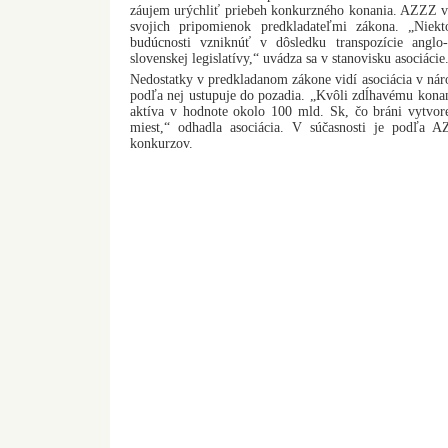
záujem urýchliť priebeh konkurzného konania. AZZZ 
svojich pripomienok predkladateľmi zákona. „Nie
budúcnosti vzniknúť v dôsledku transpozície angl
slovenskej legislatívy,“ uvádza sa v stanovisku asociácie
Nedostatky v predkladanom zákone vidí asociácia v ná
podľa nej ustupuje do pozadia. „Kvôli zdĺhavému kona
aktíva v hodnote okolo 100 mld. Sk, čo bráni vytvore
miest,“ odhadla asociácia. V súčasnosti je podľa 
konkurzov.