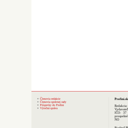
Členovia redakcie
Profini.sk
Členovia správnej rady
Príspevky do Profini
Redakcia
Výročná správa
Vydavate
IČO: 37 
prospešné
NO
Riaditeľ 