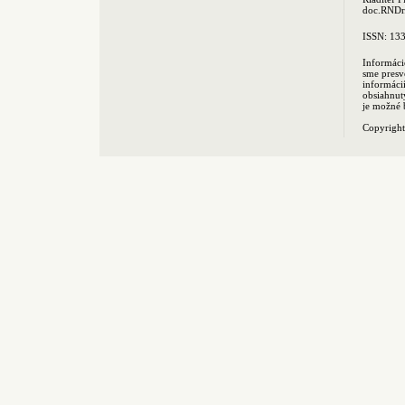
doc.RNDr.
ISSN: 13
Informáci
sme presv
informác
obsiahnut
je možné 
Copyrigh