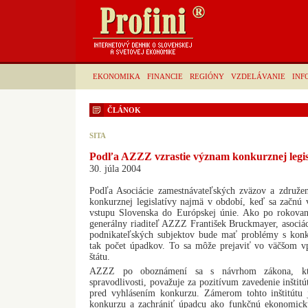
EKONOMIKA
FINANCIE
REGIÓNY
VZDELÁVANIE
INF
ČLÁNOK
SITA
Podľa AZZZ vzrastie význam konkurznej legis
30. júla 2004
Podľa Asociácie zamestnávateľských zväzov a združ
konkurznej legislatívy najmä v období, keď sa začnú 
vstupu Slovenska do Európskej únie. Ako po rokovaní
generálny riaditeľ AZZZ František Bruckmayer, asociác
podnikateľských subjektov bude mať problémy s konk
tak počet úpadkov. To sa môže prejaviť vo väčšom 
štátu.
AZZZ po oboznámení sa s návrhom zákona, ktor
spravodlivosti, považuje za pozitívum zavedenie inštitú
pred vyhlásením konkurzu. Zámerom tohto inštitútu 
konkurzu a zachrániť úpadcu ako funkčnú ekonomick