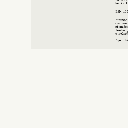
doc.RNDr.
ISSN: 13
Informáci
sme presv
informác
obsiahnut
je možné 
Copyrigh