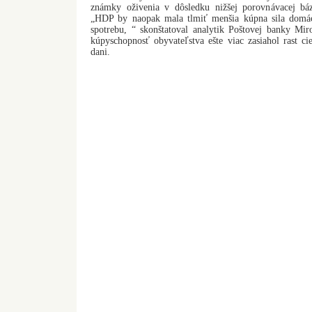
známky oživenia v dôsledku nižšej porovnávacej báz
„HDP by naopak mala tlmiť menšia kúpna sila domácn
spotrebu, “ skonštatoval analytik Poštovej banky Mir
kúpyschopnosť obyvateľstva ešte viac zasiahol rast cie
dani.