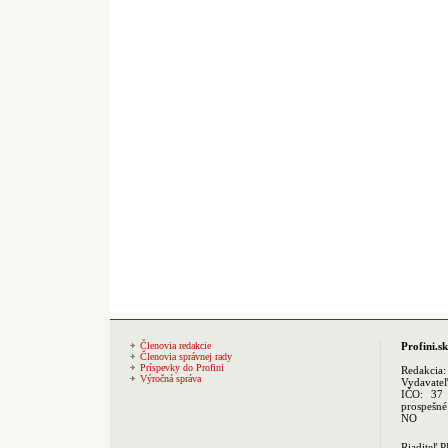
Členovia redakcie
Profini.sk
Členovia správnej rady
Príspevky do Profini
Redakcia
Výročná správa
Vydavate
IČO: 37 
prospešné
NO
Riaditeľ 