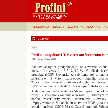
EKONOMIKA
FINANCIE
REGIÓNY
VZDELÁVANIE
INF
ČLÁNOK
SITA
Podľa analytikov HDP v treťom štvrťroku bude
10. decembra 2003
Bankoví analytici predpokladajú, že slovenská ekon
medziročne vzrástla o 3,7 až 4,2 %. V odhadoch re
produktu (HDP) Slovenska za celý tento rok sa analyt
zvýšenie o 4 %. V tom istom období minulého roka bol
% a v druhom kvartáli tohto roka dosiahlo tempo rast
HDP Slovenska za tretí štvrťrok zverejní Štatistický úra
Tretí štvrťrok podľa analytika Slavie Capital Pavla On
zmenu v štruktúre ekonomického rastu. „Kľúčovým 
naďalej zostať čistý export,“ skonštatoval. Rovnaký 
„Vplyv zahraničného obchodu na tvorbu HDP by sa mal 
uviedol analytik ČSOB Marek Gábriš. Analytik Vilia