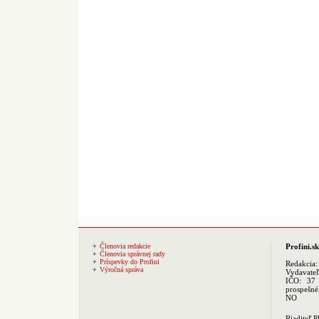
Členovia redakcie
Profini.sk
Členovia správnej rady
Príspevky do Profini
Redakcia
Výročná správa
Vydavate
IČO: 37 
prospešné
NO
Riaditeľ 