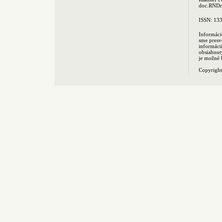
doc.RNDr.
ISSN: 13
Informáci
sme presv
informác
obsiahnut
je možné 
Copyrigh