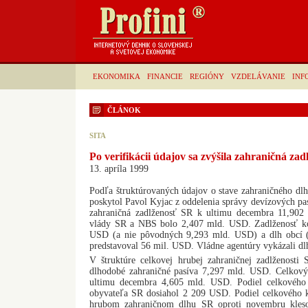
EKONOMIKA
FINANCIE
REGIÓNY
VZDELÁVANIE
INF
ČLÁNOK
SITA
Po verifikácii údajov sa zvýšila zahraničná za
13. apríla 1999
Podľa štruktúrovaných údajov o stave zahraničného dlh
poskytol Pavol Kyjac z oddelenia správy devízových pa
zahraničná zadlženosť SR k ultimu decembra 11,902 
vlády SR a NBS bolo 2,407 mld. USD. Zadlženosť ko
USD (a nie pôvodných 9,293 mld. USD) a dlh obcí (e
predstavoval 56 mil. USD. Vládne agentúry vykázali d
V štruktúre celkovej hrubej zahraničnej zadlženosti 
dlhodobé zahraničné pasíva 7,297 mld. USD. Celkový
ultimu decembra 4,605 mld. USD. Podiel celkového
obyvateľa SR dosiahol 2 209 USD. Podiel celkového 
hrubom zahraničnom dlhu SR oproti novembru kles