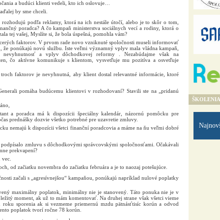
občania a budúci klienti vedeli, kto ich oslovuje…
aďalej by sme chceli.
j rozhodujú podľa reklamy, ktorá na ich nestále útočí, alebo je to skôr o tom,
inančný poradca? A čo kampaň ministerstva sociálnych vecí a rodiny, ktorá o
la tej vašej, Myslíte si, že bola úspešná, pomohla vám?
cerých faktorov. V prvom rade novo vzniknuté spoločnosti museli informovať
rhu, že ponúkajú novú službu. Iste veľmi významný vplyv mala vládna kampaň,
la nevyhnutnosť a vplyv dôchodkovej reformy . Nezabúdajme však na
 ten, čo aktívne komunikuje s klientom, vysvetľuje mu pozitíva a osvetľuje
roch faktorov je nevyhnutná, aby klient dostal relevantné informácie, ktoré
nerali pomáha budúcemu klientovi v rozhodovaní? Stavili ste na „pridanú
ŠKOLENI
 áno,
tant a poradca má k dispozícii špeciálny kalendár, názornú pomôcku pre
očas prednášky dozvie všetko potrebné pre uzavretie zmluvy.
Najnov
u nemajú k dispozícii všetci finanční poradcovia a máme na ňu veľmi dobré
ov podpísalo zmluvu s dôchodkovými správcovskými spoločnosťami. Očakávali
jemne prekvapení?
 vec.
ch, od začiatku novembra do začiatku februára a je to naozaj potešujúce.
nosti začali s „agresívnejšou“ kampaňou, ponúkajú napríklad nulové poplatky
ený maximálny poplatok, minimálny nie je stanovený. Táto ponuka nie je v
ôležitý moment, ak už to mám komentovať. Na druhej strane však všetci vieme
m roku sporenia ak si vezmeme priemernú mzdu pätnásťtisíc korún a odvod
ento poplatok tvorí ročne 78 korún.