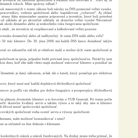
investície na založenie spoločností a reklamu boli obrovské a . Vraví sa, že
 desiatich rokoch. Mám správny odhad.?
nok stanovených v tomto zákone boli nároky na DSS postavené veľmi vysoko.
 pracovníkov, vedenia spoločností alebo kapitálovom „vybavení“. Aj oblasť
o strany štátu mimoriadne opatrne pripravená a investície, ktoré boli potrebné
 od základu až po akvizičné náklady sú skutočne veľmi vysoké Návratnosť
ž tak okolo desiateho alebo aj neskoršieho roku fungovania spoločnosti.
 rátali , tie investície sú rozplánované a kalkulované veľmi pozorne.
lovensku dostatočný alebo až nadbytočný. Je osem DSS málo alebo veľa?
e 50 tisíc klientov. Do 30. júna 2006 má každá DSS šancu dosiahnuť takýto
ostí zo zahraničia náš trh je relatívne malý a možno tých osem spoločností je
spoločnosti sa spoja, prípadne budú prevzaté inou spoločnosťou. Nerád by som
uáciu dnes, keď ešte stále všetci majú možnosť oslovovať klientov a ponúkať im
esiattisíc je daný zákonom, avšak ide o kmeň, ktorý postačuje pre efektívne
encov, ktorý musí mať každá doplnková dôchodková spoločnosť.
tencov je podľa vás ideálny pre dobre fungujúcu a prosperujúcu dôchodkovú
ým plánom dvestotisíc klientov a to hovorím o VUB Generali. Pri tomto počte
ečiť skutočne kvalitný servis a takisto výnos a to taký aby sme si klientov
mali dôvod meniť správcovskú spoločnosť.
vcovských spoločností vedia oceniť servis a výnosy spoločnosti.
 klientami, máte možnosť komunikovať s nimi?
m sa zúčastnil on line diskusie s klientami.
konkrétnych otázok a otázok fundovaných. Na druhej strane treba priznať, že