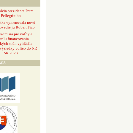
ácia prezidenta Petra
Pellegriniho
ntka vymenovala novú
ovedie ju Robert Fico
 komisia pre voľby a
rolu financovania
ckých strán vyhlásila
 výsledky volieb do NR
SR 2023
ÁCA