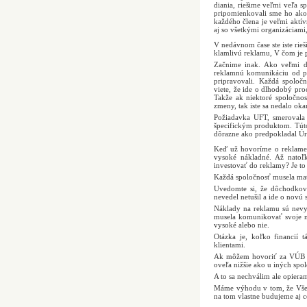
diania, riešime veľmi veľa s
pripomienkovali sme ho ako a
každého člena je veľmi aktív
aj so všetkými organizáciami
V nedávnom čase ste iste rie
klamlivú reklamu, V čom je pr
Začnime inak. Ako veľmi do
reklamnú komunikáciu od p
pripravovali. Každá spoloč
viete, že ide o dlhodobý pro
Takže ak niektoré spoločno
zmeny, tak iste sa nedalo ok
Požiadavka UFT, smerovala 
špecifickým produktom. Túto
dôrazne ako predpokladal Úra
Keď už hovoríme o reklame, 
vysoké nákladné. Až natoľk
investovať do reklamy? Je to
Každá spoločnosť musela mať
Uvedomte si, že dôchodkové
nevedel netušil a ide o novú 
Náklady na reklamu sú nevy
musela komunikovať svoje m
vysoké alebo nie.
Otázka je, koľko financií 
klientami.
Ak môžem hovoriť za VÚB Ge
oveľa nižšie ako u iných spol
A to sa nechválim ale opiera
Máme výhodu v tom, že Všeo
na tom vlastne budujeme aj c