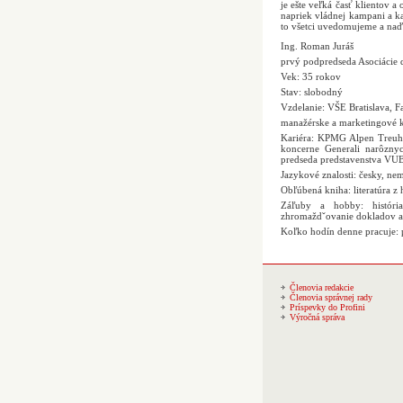
je ešte veľká časť klientov a
napriek vládnej kampani a ka
to všetci uvedomujeme a naďa
Ing. Roman Juráš
prvý podpredseda Asociácie 
Vek: 35 rokov
Stav: slobodný
Vzdelanie: VŠE Bratislava, 
manažérske a marketingové k
Kariéra: KPMG Alpen Treuha
koncerne Generali narôznyc
predseda predstavenstva VUB 
Jazykové znalosti: česky, ne
Obľúbená kniha: literatúra z h
Záľuby a hobby: história
zhromaždˇovanie dokladov a za
Koľko hodín denne pracuje: 
Členovia redakcie
Členovia správnej rady
Príspevky do Profini
Výročná správa