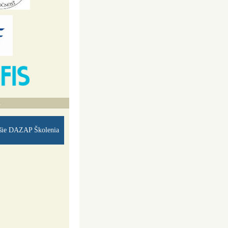
A
šie DAZAP Školenia