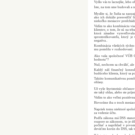
Vyšlo vás to lacnejšie, lebo 
Iste, na tom sme budovali a n
Myslíte si, že ľudia sa naoza
ako ich dokáže presvedčiť f
niekoľko mesiacov predchádza
Vidím to ako kombináciu via
klientov, o tom, že sú na t
ktorá zásadne vysvetľova
sprostredkovateľa, ktorý je
negatíva..
Kombinácia všetkých týchto t
mu pomôžu v rozhodovaní.
Ako vaša spoločnosť VÚB Ge
hodnotu“?
Nuž, nechcem sa chváliť, ale
Každý náš finančný konzul
budúceho klienta, ktorý sa p
Takúto komunikatívnu pomôck
ohlasy.
Už vyše štyristotisíc občan
ste taký ohlas, alebo ste prí
Vidím to ako veľmi pozitívnu
Hovoríme iba o troch mesiaco
Napriek tomu niektoré spoloč
za vedenie účtu.
Podľa zákona má DSS stanov
rozpore so zákonom, to je d
počítať a napríklad v prvo
deväťsto korún do DSS, tak t