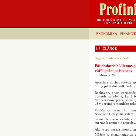
EKONOMIKA
FINANCIE
ČLÁNOK
Dagmar Krištofičová
,
Profit
Päťdesiattisíc klientov
väčší počet poistencov
8. februára 2005
Asociácia dôchodkových sp
druhý pilier dôchodkového poi
Rozhovory o vzniku Asociáci
vytvoriť združenie, ktoré
Ministerstvom práce, sociáln
už v decembri minulého roka
V súčasnosti je na trhu ose
Asociácie DSS je iba sedem…
Stotožnili sme sa s vtedajš
ani sme k nemu nič nepridáva
Aká je spolupráca „konkurent
Môžem ju charakterizovať a