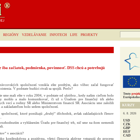
Hľadať:
REGIÓNY
VZDELÁVANIE
INFOTECH
LIFE
PROJEKTY
 je iba začiatok, podmienka, povinnosť. DSS chcú a potrebujú
rávcovských spoločností vznikla ešte predtým, ako vôbec začal fungovať
stenia. V podstate budúci rivali sa spojili. Prečo?
Tento
projek
e sme mali ešte v roku 2004, v podstate od októbra , kedy našim cieľom bolo
Európskeho 
 by mohlo a malo komunikovať, či už s Úradom pre finančný trh alebo
ych vecí a rodiny SR alebo Ministerstvom financií SR. Asociáciu sme založili
KURZY
 a zakladateľom bolo sedem spoločností.
6. 8. 2026
m spoločností, ktoré ponúkajú „druhý“ dôchodok, avšak zakladajúcich členov
.
USD
ím rozhodnutím a vyhlásením Úradu pre finančný trh, nič sme na ňom nemenili
CZK
li.
GBP
HUF
ov“ v asociácii?
CAD
ko konštruktívnu a pozitívnu, všetci členovia aktívne vstupujú do procesu