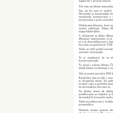
najmä nie v prvých rokoch.
Trh vám asi takisto neponú
Iste, ak by som to mohol 
Slovensku je momentálne dos
eurobondy nominované v sl
investovanie a preto neočak
Očakávania klientov, ktorí s
značne naštrbujú. Štátne d
najspoľahlivejších…
V súčasnosti sa štátne dlh
dlhopisov samozrejme, čo je 
tri a sú diverzifikované a ča
hovorím za spoločnosť VUB Ge
Takže aj väčší podiel invest
omnoho výnosnejšie.
To je zaujímavé, že sa ob
konzervatívnejší..
To súvisí s vekom klienta. Čí
mladí klienti uvedomujú a ne
Aký je postoj asociácie DSS 
Konkrétne sme sa ešte v asoc
to dvojsečná zbraň. Na jed
uvoľniť ruky a portfólio ma
na slovenskom trhu sme za.
Na druhej strane ak sledu
posilňovanie sa očakáva aj d
slovenských korunách značne
Takže pri plánovaní a úvahá
prostriedkov.
Nielenže musíte správne di