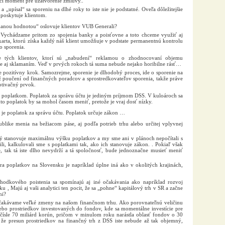
úci moment pre uzatvorenie zmluvy..
 a „upísal“ sa sporeniu na dlhé roky to iste nie je podstatné. Oveľa dôležitejšie
 poskytuje klientom.
danou hodnotou“ oslovuje klientov VUB Generali?
 Vychádzame pritom zo spojenia banky a poisťovne a toto chceme využiť aj
karta, ktorú získa každý náš klient umožňuje v podstate permanentnú kontrolu
 sporenia.
e tých klientov, ktorí sú „nabudení“ reklamou o zhodnocovaní objemu
e aj sklamaním. Veď v prvých rokoch tá suma nebude nejako horibilne rásť…
 pozitívny krok. Samozrejme, sporenie je dlhodobý proces, ide o sporenie na
ž poučení od finančných poradcov a sprostredkovateľov sporenia, takže práve
otivačný prvok.
m poplatkom. Poplatok za správu účtu je jediným príjmom DSS. V kuloároch sa
nto poplatok by sa mohol časom meniť, pretože je vraj dosť nízky.
 je poplatok za správu účtu. Poplatok určuje zákon …
blike menia na bežiacom páse, aj podľa potrieb trhu alebo určitej vplyvnej
orý stanovuje maximálnu výšku poplatkov a my sme ani v plánoch nepočítali s
nili, kalkulovali sme s poplatkami tak, ako ich stanovuje zákon. . Pokiaľ však
 tak tá iste dlho nevydrží a tá spoločnosť, bude jednoznačne musieť meniť
úra poplatkov na Slovensku je napríklad úplne iná ako v okolitých krajinách,
chodkového poistenia sa spomínajú aj iné očakávania ako napríklad rozvoj
u , Majú aj vaši analytici ten pocit, že sa „pohne“ kapitálový trh v SR a začne
mi?
očakávame veľké zmeny na našom finančnom trhu. Ako porovnateľnú veličinu
ebo prostriedkov investovaných do fondov, kde sa momentálne investície pre
čísle 70 miliárd korún, pričom v minulom roku narástla oblasť fondov o 30
 že presun prostriedkov na finančný trh z DSS iste nebude až tak objemný,