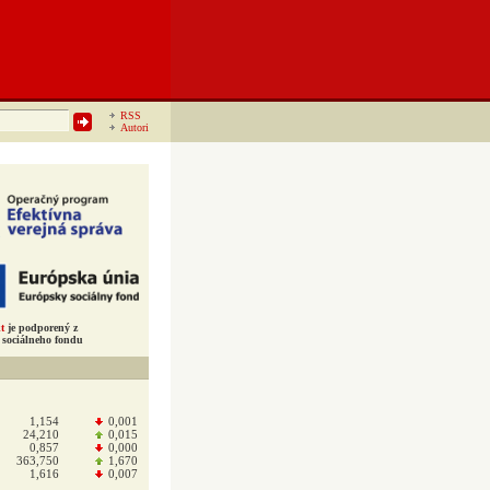
RSS
Autori
t
je podporený z
sociálneho fondu
1,154
0,001
24,210
0,015
0,857
0,000
363,750
1,670
1,616
0,007