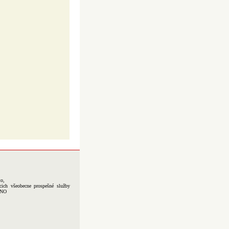
to,
cich všeobecne prospešné služby
-NO