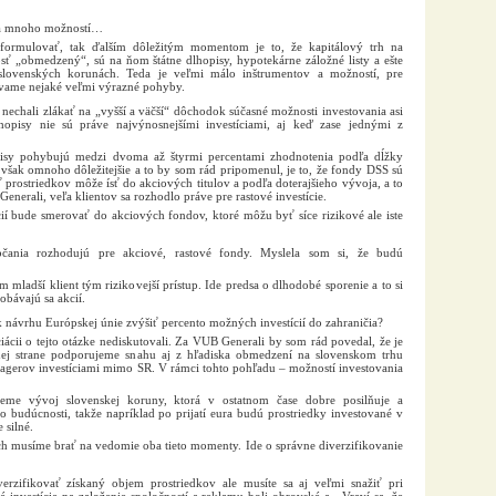
ka mnoho možností…
formulovať, tak ďalším dôležitým momentom je to, že kapitálový trh na
ť „obmedzený“, sú na ňom štátne dlhopisy, hypotekárne záložné listy a ešte
ovenských korunách. Teda je veľmi málo inštrumentov a možností, pre
ávame nejaké veľmi výrazné pohyby.
a nechali zlákať na „vyšší a väčší“ dôchodok súčasné možnosti investovania asi
lhopisy nie sú práve najvýnosnejšími investíciami, aj keď zase jednými z
opisy pohybujú medzi dvoma až štyrmi percentami zhodnotenia podľa dĺžky
však omnoho dôležitejšie a to by som rád pripomenul, je to, že fondy DSS sú
sť prostriedkov môže ísť do akciových titulov a podľa doterajšieho vývoja, a to
nerali, veľa klientov sa rozhodlo práve pre rastové investície.
ícií bude smerovať do akciových fondov, ktoré môžu byť síce rizikové ale iste
čania rozhodujú pre akciové, rastové fondy. Myslela som si, že budú
m mladší klient tým rizikovejší prístup. Ide predsa o dlhodobé sporenie a to si
obávajú sa akcií.
k návrhu Európskej únie zvýšiť percento možných investícií do zahraničia?
iácii o tejto otázke nediskutovali. Za VUB Generali by som rád povedal, že je
nej strane podporujeme snahu aj z hľadiska obmedzení na slovenskom trhu
nagerov investíciami mimo SR. V rámci tohto pohľadu – možností investovania
jeme vývoj slovenskej koruny, ktorá v ostatnom čase dobre posilňuje a
o budúcnosti, takže napríklad po prijatí eura budú prostriedky investované v
 silné.
ch musíme brať na vedomie oba tieto momenty. Ide o správne diverzifikovanie
verzifikovať získaný objem prostriedkov ale musíte sa aj veľmi snažiť pri