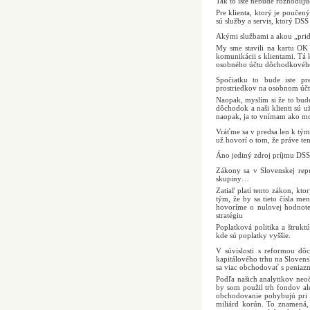
Tak to iste nebude rozhoduj
Pre klienta, ktorý je poučený
sú služby a servis, ktorý DSS
Akými službami a akou „pri
My sme stavili na kartu OK
komunikácii s klientami. Tá 
osobného účtu dôchodkového
Spočiatku to bude iste pr
prostriedkov na osobnom účt
Naopak, myslím si že to bude
dôchodok a naši klienti sú u
naopak, ja to vnímam ako m
Vráťme sa v predsa len k tý
už hovorí o tom, že práve te
Áno jediný zdroj príjmu DSS
Zákony sa v Slovenskej repu
skupiny…
Zatiaľ platí tento zákon, kt
tým, že by sa tieto čísla me
hovoríme o nulovej hodnote,
stratégiu
Poplatková politika a štrukt
kde sú poplatky vyššie.
V súvislosti s reformou dô
kapitálového trhu na Slovensk
sa viac obchodovať s peniaz
Podľa našich analytikov ne
by som použil trh fondov al
obchodovanie pohybujú pri 
miliárd korún. To znamená,