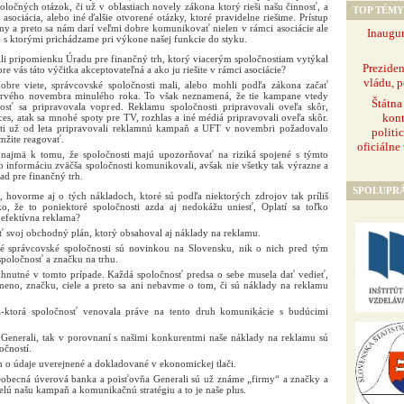
poločných otázok, či už v oblastiach novely zákona ktorý rieši našu činnosť, a
TOP TÉMY
sociácia, alebo iné ďalšie otvorené otázky, ktoré pravidelne riešime. Prístup
ny a preto sa nám darí veľmi dobre komunikovať nielen v rámci asociácie ale
Inaugur
, s ktorými prichádzame pri výkone našej funkcie do styku.
šili pripomienku Úradu pre finančný trh, ktorý viacerým spoločnostiam vytýkal
Prezide
e vás táto výčitka akceptovateľná a ako ju riešite v rámci asociácie?
vládu, p
bre viete, správcovské spoločnosti mali, alebo mohli podľa zákona začať
rvého novembra minulého roka. To však neznamená, že tie kampane vtedy
Štátna
nosť sa pripravovala vopred. Reklamu spoločnosti pripravovali oveľa skôr,
kont
ces, atak sa mnohé spoty pre TV, rozhlas a iné médiá pripravovali oveľa skôr.
sti už od leta pripravovali reklamnú kampaň a UFT v novembri požadovalo
politi
amžite reagovať.
oficiálne
najmä k tomu, že spoločnosti majú upozorňovať na riziká spojené s týmto
 informáciu zväčša spoločnosti komunikovali, avšak nie všetky tak výrazne a
d pre finančný trh.
SPOLUPR
hovorme aj o tých nákladoch, ktoré sú podľa niektorých zdrojov tak príliš
o, že to poniektoré spoločnosti azda aj nedokážu uniesť, Oplatí sa toľko
 efektívna reklama?
 svoj obchodný plán, ktorý obsahoval aj náklady na reklamu.
 správcovské spoločnosti sú novinkou na Slovensku, nik o nich pred tým
spoločnosť a značku na trhu.
hnutné v tomto prípade. Každá spoločnosť predsa o sebe musela dať vedieť,
eno, značku, ciele a preto sa ani nebavme o tom, či sú náklady na reklamu
tá-ktorá spoločnosť venovala práve na tento druh komunikácie s budúcimi
nerali, tak v porovnaní s našimi konkurentmi naše náklady na reklamu sú
očností.
m o údaje uverejnené a dokladované v ekonomickej tlači.
becná úverová banka a poisťovňa Generali sú už známe „firmy“ a značky a
elú našu kampaň a komunikačnú stratégiu a to je naše plus.