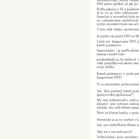
zhodnocovaní, keďže vstupné 
DSS začne zarábať až tak po
Podľa zákona č.43 a podmie
A to čo sa týka odbornosti
finančná a investičná bola z
na vybudovanie spoločností
týchto investícií bude iste a
S tým však všetky spoločnosti
Je podľa vás počet DSS na S
Limit pre fungovanie DSS j
kmeň poistencov.
Samozrejme , aj podľa skúsen
naozaj vysoké číslo.
predpokladá sa, že niektoré 
však prejudikoval takúto sit
svoje služby.
Kmeň poistencov v počte päťd
fungovanie DSS?
To je minimálny počet poist
Iste. Aký početný kmeň pois
správcovskú spoločnosť?
My sme kalkulovali s cieľov
klientov sme schopní zabezp
udržali, aby naši klienti ne
Dnes už klienti banky a sprá
Stretávate sa aj vy osobne s
Iste, pre niekoľkými dňami so
Aký ste z nej mali pocit?
Veľmi dobrý, bolo množstvo 