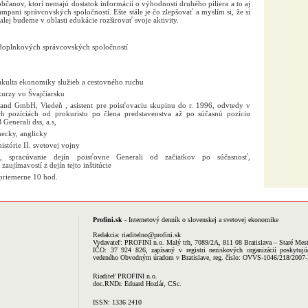
 občanov, ktorí nemajú dostatok informácií o výhodnosti druhého piliera a to aj
mpani správcovských spoločností. Ešte stále je čo zlepšovať a myslím si, že si
lej budeme v oblasti edukácie rozširovať svoje aktivity.
doplnkových správcovských spoločností
Fakulta ekonomiky služieb a cestovného ruchu
urzy vo Švajčiarsku
nd GmbH, Viedeň , asistent pre poisťovaciu skupinu do r. 1996, odvtedy v
h pozíciách od prokuristu po člena predstavenstva až po súčasnú pozíciu
Generali dss, a.s,
mecky, anglicky
istórie II. svetovej vojny
, spracúvanie dejín poisťovne Generali od začiatkov po súčasnosť,
ujímavostí z dejín tejto inštitúcie
priemerne 10 hod.
Profini.sk
- Internetový denník o slovenskej a svetovej ekonomike
Redakcia:
riaditelno@profini.sk
Vydavateľ:
PROFINI n.o.
Malý trh, 7089/2A, 811 08 Bratislava – Staré Mes
IČO: 37 924 826, zapísaný v registri neziskových organizácií poskytujú
vedeného Obvodným úradom v Bratislave, reg. číslo: OVVS-1046/218/2007
Riaditeľ PROFINI n.o.
doc.RNDr. Eduard Hozlár, CSc.
ISSN: 1336 2410