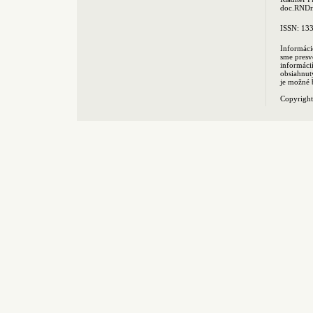
doc.RNDr.
ISSN: 13
Informáci
sme presv
informác
obsiahnut
je možné 
Copyrigh