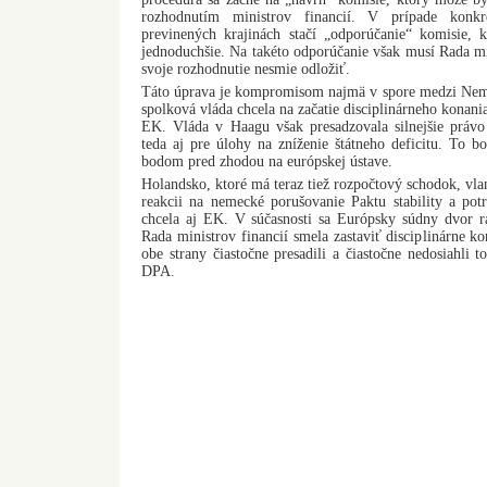
rozhodnutím ministrov financií. V prípade konkr
previnených krajinách stačí „odporúčanie“ komisie, 
jednoduchšie. Na takéto odporúčanie však musí Rada m
svoje rozhodnutie nesmie odložiť.
Táto úprava je kompromisom najmä v spore medzi N
spolková vláda chcela na začatie disciplinárneho konan
EK. Vláda v Haagu však presadzovala silnejšie práv
teda aj pre úlohy na zníženie štátneho deficitu. To 
bodom pred zhodou na európskej ústave.
Holandsko, ktoré má teraz tiež rozpočtový schodok, vlan
reakcii na nemecké porušovanie Paktu stability a potre
chcela aj EK. V súčasnosti sa Európsky súdny dvor 
Rada ministrov financií smela zastaviť disciplinárne 
obe strany čiastočne presadili a čiastočne nedosiahli 
DPA.