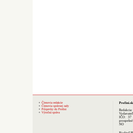
Členovia redakcie
Profini.sk
Členovia správnej rady
Príspevky do Profini
Redakcia
Výročná správa
Vydavate
IČO: 37 
prospešné
NO
Riaditeľ 