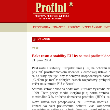
EKONOMIKA
FINANCIE
REGIÓNY
VZDELÁVANIE
INF
ČLÁNOK
TASR
Pakt rastu a stability EÚ by sa mal posilniť d
21. júna 2004
Pakt rastu a stability Európskej únie (EÚ) na ochranu 
posilniť prostredníctvom dodatku k európskej ústave.
sa na štáty apeluje, aby v dobrých hospodárskych časoc
„Cieľom je mať v dobrých časoch rozpočtový prebyto
večer na summite EÚ v Bruseli.
Šéfovia štátov a vlád sa dodatkom k ústave výslovne pri
1999. Tieto prvky, medzi ktorými je aj horná hranica
maximálne 3 % hrubého domáceho produktu (HDP), sa
Nová ústava tiež predpokladá, že Európska komisia 
konaní vo veci prekročenia deficitu viac kompetenc
procedúra sa začne na „návrh“ komisie, ktorý môže b