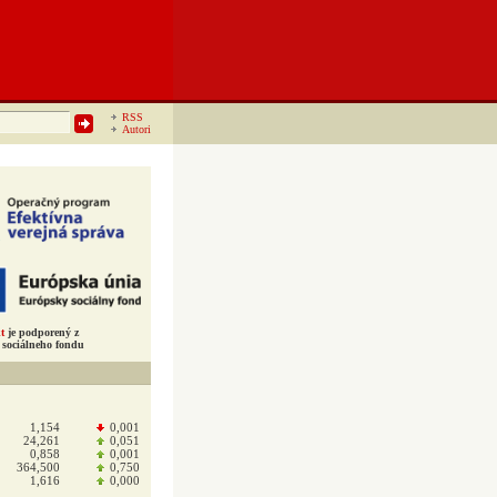
RSS
Autori
t
je podporený z
sociálneho fondu
1,154
0,001
24,261
0,051
0,858
0,001
364,500
0,750
1,616
0,000