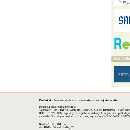
ŠKOLENI
Najnov
Profini.sk
- Internetový denník o slovenskej a svetovej ekonomike
Redakcia:
riaditelno@profini.sk
Vydavateľ:
PROFINI n.o.
Malý trh, 7089/2A, 811 08 Bratislava – Staré Mes
IČO: 37 924 826, zapísaný v registri neziskových organizácií poskytujú
vedeného Obvodným úradom v Bratislave, reg. číslo: OVVS-1046/218/2007
Riaditeľ PROFINI n.o.
doc.RNDr. Eduard Hozlár, CSc.