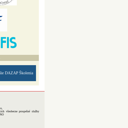
A
šie DAZAP Školenia
to,
cich všeobecne prospešné služby
-NO