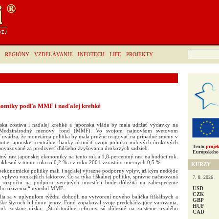
Hľadať:
REGIÓNY
VZDELÁVANIE
INFOTECH
LIFE
PROJEKTY
onomiky podľa MMF i naďalej krehké
ska zostáva i naďalej krehké a japonská vláda by mala udržať výdavky na
l Medzinárodný menový fond (MMF). Vo svojom najnovšom svetovom
ádza, že monetárna politika by mala pružne reagovať na prípadné zmeny v
utie japonskej centrálnej banky ukončiť svoju politiku nulových úrokových
Tento
projek
považované za predzvesť ďalšieho zvyšovania úrokových sadzieb.
Európskeho 
ý rast japonskej ekonomiky na tento rok a 1,8-percentný rast na budúci rok.
poklesnú v tomto roku o 0,2 % a v roku 2001 vzrastú o miernych 0,5 %.
KURZY
roekonomické politiky mali i naďalej výrazne podporný vplyv, až kým nedôjde
z vplyvu vonkajších faktorov. Čo sa týka fiškálnej politiky, správne načasovaná
7. 8. 2026
rozpočtu na podporu verejných investícii bude dôležitá na zabezpečenie
USD
eho oživenia,“ uviedol MMF.
CZK
telia sa v uplynulom týždni dohodli na vytvorení nového balíčka fiškálnych a
GBP
ške štyroch biliónov jenov. Fond zopakoval svoje predchádzajúce varovania,
HUF
nk zostane nízka. „Štrukturálne reformy sú dôležité na zaistenie trvalého
CAD