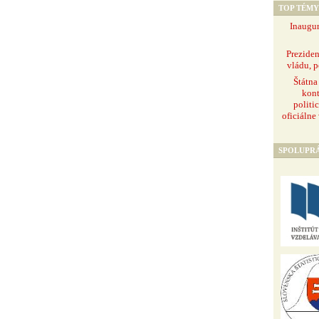
TOP TÉMY
Inaugur
Prezide
vládu, p
Štátna
kont
politi
oficiálne
SPOLUPR