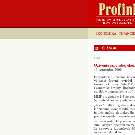
EKONOMIKA
FINANCIE
ČLÁNOK
SITA
Oživenie japonskej ek
19. septembra 2000
Hospodárske oživenie Japon
výraznej úrovni, uviedo
ekonomickom výhľade MMF uv
ekonomike krajiny. Rozhodn
sadzieb v auguste nemá byť 
MMF prognózuje 1,4-percentn
Spotrebiteľské ceny údajne 
„Je veľmi dôležité, aby mak
k oživeniu, ktoré sa udrží be
implementácia doplnkového 
pretrvávajúceho hospodársk
Japonskí politickí predstavi
stimulačných opatrení vo vý
že ziskovosť japonských bá
oživenia,“ dodal fond.