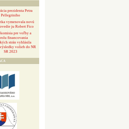
ácia prezidenta Petra
Pellegriniho
ntka vymenovala novú
ovedie ju Robert Fico
 komisia pre voľby a
rolu financovania
ckých strán vyhlásila
 výsledky volieb do NR
SR 2023
ÁCA