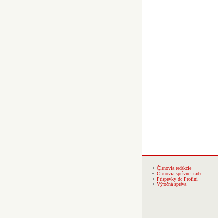
Členovia redakcie
Členovia správnej rady
Príspevky do Profini
Výročná správa