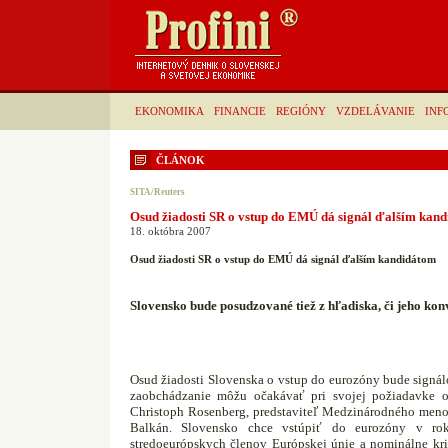
EKONOMIKA
FINANCIE
REGIÓNY
VZDELÁVANIE
INF
ČLÁNOK
SITA/Reuters
Osud žiadosti SR o vstup do EMÚ dá signál ďalším kan
18. októbra 2007
Osud žiadosti SR o vstup do EMÚ dá signál ďalším kandidátom
Slovensko bude posudzované tiež z hľadiska, či jeho kon
Osud žiadosti Slovenska o vstup do eurozóny bude signál
zaobchádzanie môžu očakávať pri svojej požiadavke o 
Christoph Rosenberg, predstaviteľ Medzinárodného meno
Balkán. Slovensko chce vstúpiť do eurozóny v ro
stredoeurópskych členov Európskej únie a nominálne krit