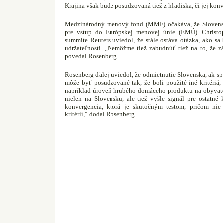
Krajina však bude posudzovaná tiež z hľadiska, či jej konv
Medzinárodný menový fond (MMF) očakáva, že Slovensko
pre vstup do Európskej menovej únie (EMÚ). Christo
summite Reuters uviedol, že stále ostáva otázka, ako s
udržateľnosti. „Nemôžme tiež zabudnúť tiež na to, že zá
povedal Rosenberg.
Rosenberg ďalej uviedol, že odmietnutie Slovenska, ak s
môže byť posudzované tak, že boli použité iné kritériá, 
napríklad úroveň hrubého domáceho produktu na obyvat
nielen na Slovensku, ale tiež vyšle signál pre ostatné 
konvergencia, ktorá je skutočným testom, pričom nie
kritérií,“ dodal Rosenberg.