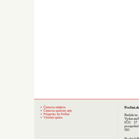
Členovia redakcie
Profini.sk
Členovia správnej rady
Príspevky do Profini
Redakcia
Výročná správa
Vydavate
IČO: 37 
prospešné
NO
Riaditeľ 