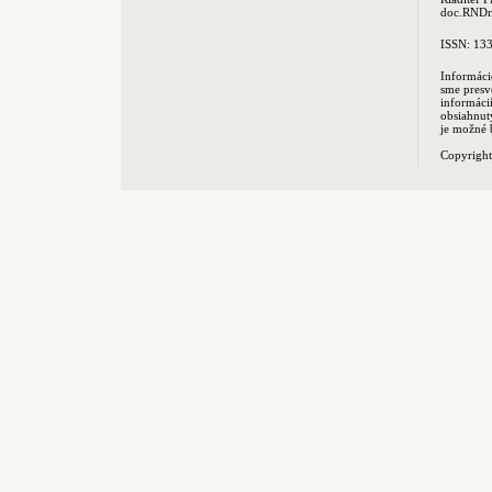
doc.RNDr.
ISSN: 13
Informáci
sme presv
informác
obsiahnut
je možné 
Copyrigh