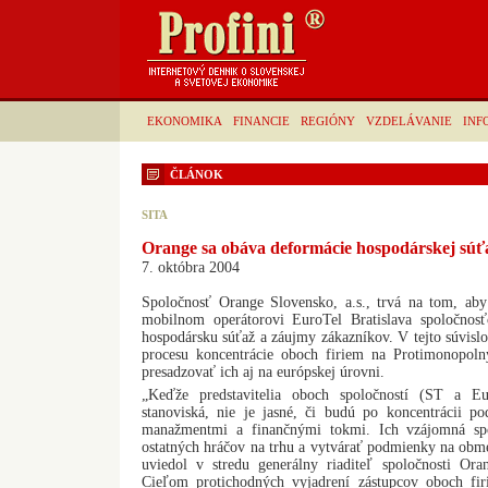
EKONOMIKA
FINANCIE
REGIÓNY
VZDELÁVANIE
INF
ČLÁNOK
SITA
Orange sa obáva deformácie hospodárskej súť
7. októbra 2004
Spoločnosť Orange Slovensko, a.s., trvá na tom, aby 
mobilnom operátorovi EuroTel Bratislava spoločnos
hospodársku súťaž a záujmy zákazníkov. V tejto súvislo
procesu koncentrácie oboch firiem na Protimonopo
presadzovať ich aj na európskej úrovni.
„Keďže predstavitelia oboch spoločností (ST a Eu
stanoviská, nie je jasné, či budú po koncentrácii po
manažmentmi a finančnými tokmi. Ich vzájomná spo
ostatných hráčov na trhu a vytvárať podmienky na obm
uviedol v stredu generálny riaditeľ spoločnosti Or
Cieľom protichodných vyjadrení zástupcov oboch firi