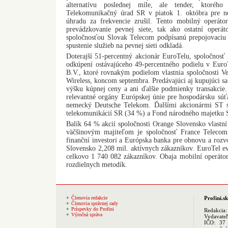
alternatívu poslednej míle, ale tender, ktoréh
Telekomunikačný úrad SR v piatok 1. októbra pre n
úhradu za frekvencie zrušil. Tento mobilný operátor
prevádzkovanie pevnej siete, tak ako ostatní operá
spoločnosťou Slovak Telecom podpísanú prepojovaciu 
spustenie služieb na pevnej sieti odkladá.
Doterajší 51-percentný akcionár EuroTelu, spoločnosť
odkúpení ostávajúceho 49-percentného podielu v EuroT
B.V., ktoré rovnakým podielom vlastnia spoločnosti
Wireless, koncom septembra. Predávajúci aj kupujúci sa
výšku kúpnej ceny a ani ďalšie podmienky transakcie.
relevantné orgány Európskej únie pre hospodársku súť
nemecký Deutsche Telekom. Ďalšími akcionármi ST sú
telekomunikácií SR (34 %) a Fond národného majetku 
Balík 64 % akcií spoločnosti Orange Slovensko vlastní
väčšinovým majiteľom je spoločnosť France Telecom
finanční investori a Európska banka pre obnovu a roz
Slovensko 2,208 mil. aktívnych zákazníkov. EuroTel ev
celkovo 1 740 082 zákazníkov. Obaja mobilní operátor
rozdielnych metodík.
Členovia redakcie
Profini.sk
Členovia správnej rady
Príspevky do Profini
Redakcia
Výročná správa
Vydavate
IČO: 37 