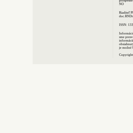
prospešné
NO
Riaditeľ 
doc.RNDr.
ISSN: 13
Informáci
sme presv
informác
obsiahnut
je možné 
Copyrigh