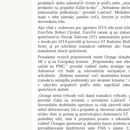
produktov alebo samotných firiem je podľa neho „mias
predpolie na prípadné ďalšie kroky“. „Nebudeme ukrče
jednoznačne poškodzuje,“ povedal Lančarič. Mediáln
majú v sebe náznaky jasného cieľa, ktorým je zvýš
slovenskom trhu.
Ako však v rozhovore pre agentúru SITA ešte pred týž
EuroTelu Robert Chvátal, EuroTel ostane aj po získan
spoločnosťou Slovak Telecom (ST) samostatným právn
v stredu pre SITA potvrdil aj hovorca ST Radoslav Bie
firmy aj po schválení transakcie oddelené ako fina
manažment oboch spoločností.
Presadenie svojich pripomienok mieni Orange dosia
SR a aj na Európskej komisii. „Pripomienky sme ešte
zaslali na PMÚ,“ povedal riaditeľ úseku stratégie s
Adresovať ich budú aj relevantným európskym o
schváleniu. „Budeme namietať voči skrátenému konani
transakcia nenapĺňa podmienky pre skrátené konanie,“ 
v takýchto prípadoch podľa neho napríklad zakaz
spoločných služieb.
„Orange nemá výhrady voči danej transakcii výhrady, 
povedal ďalej na stretnutí s novinármi Lančarič. G
slovenského mobilného operátora sa však zároveň obáv
nebol deformovaný trh a prípadne aj ohrozené zahranič
týchto obáv je pritom aj pretrvávajúca dominancia ST v
poslednej míli, teda k pripojeniu priamo u zákazníka
riaditeľ Orangeu spomenul aj aktuálnu kauzu zrušenia sú
prevádzkovanie bezdrôtovej siete FWA v pásme 3,