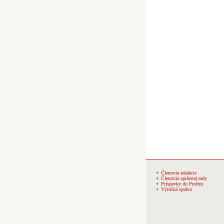
Členovia redakcie
Členovia správnej rady
Príspevky do Profini
Výročná správa