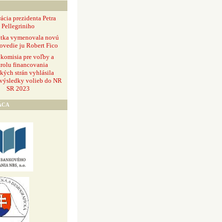
ácia prezidenta Petra
Pellegriniho
ntka vymenovala novú
ovedie ju Robert Fico
 komisia pre voľby a
rolu financovania
ckých strán vyhlásila
 výsledky volieb do NR
SR 2023
ÁCA