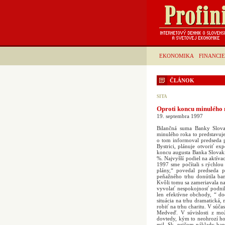
EKONOMIKA
FINANCIE
ČLÁNOK
SITA
Oproti koncu minulého n
19. septembra 1997
Bilančná suma Banky Slovak
minulého roka to predstavuje
o tom informoval predseda p
Bystrici, plánuje otvoriť e
koncu augusta Banka Slovakia
%. Najvyšší podiel na aktíva
1997 sme počítali s rýchlo
plány,“ povedal predseda p
peňažného trhu donútila ba
Kvôli tomu sa zameriavala na
vyvolať nespokojnosť podnik
len efektívne obchody, “ do
situácia na trhu dramatická,
robiť na trhu charitu. V súč
Medveď. V súvislosti z mo
dovtedy, kým to neohrozí h
mil. Sk, pričom náklady ban