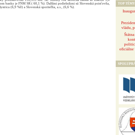
TOP TÉMY
tom banky je FNM SR ( 60,1 %). Dalšími podielnikmi sú Slovenská poisťovňa,
ystrica (6,9 %0) a Slovenská sporiteľňa, a.s., (6,6 %).
Inaugur
Prezide
vládu, p
Štátna
kont
politi
oficiálne
SPOLUPR