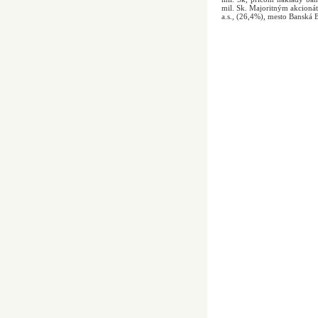
mil. Sk. Majoritným akcioná
a.s., (26,4%), mesto Banská B