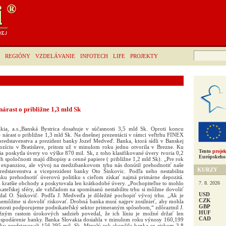
Hľadať:
REGIÓNY
VZDELÁVANIE
INFOTECH
LIFE
PROJEKTY
árast o približne 1,3 mld Sk
ia, a.s.,Banská Bystrica dosahuje v súčasnosti 3,5 mld Sk. Oproti koncu
 nárast o približne 1,3 mld Sk. Na dnešnej prezentácii v rámci veľtrhu FINEX
redstavenstva a prezident banky Jozef Medveď. Banka, ktorá sídli v Banskej
xpozíciu v Bratislave, pritom už v minulom roku jednu otvorila v Brezne. Ku
Tento
projek
 poskytla úvery vo výške 870 mil. Sk, z toho klasifikované úvery tvoria 0,2
Európskeho 
ch spoločnosti majú dlhopisy a cenné papiere ( približne 1,2 mld Sk). „Pre rok
u expanziou, ale vývoj na medzibankovom trhu nás donútil prehodnotiť naše
KURZY
redstavenstva a viceprezident banky Oto Šinkovic. Podľa neho nestabilita
nku prehodnotiť úverovú politiku s cieľom získať najmä primárne depozitá.
7. 8. 2026
 kratšie obchody a poskytovala len krátkodobé úvery. „Pochopiteľne to mohlo
ateľskej sféry, ale vzhľadom na spomínanú nestabilitu trhu si môžme dovoliť
USD
dal O. Šinkovič. Podľa J. Medveďa je dôležité pochopiť vývoj trhu. „Ak je
CZK
 nemôžme si dovoliť riskovať. Drobná banka musí najprv zosilnieť, aby mohla
GBP
asnosti podporujeme podnikateľský sektor primeraným spôsobom,“ zdôraztnil J.
HUF
žným rastom úrokových sadzieb povedal, že ich líniu je možné držať len
CAD
ospodárenie banky. Banka Slovakia dosiahla v minulom roku výnosy 160,199
ky predstavovali 156,395 mil. Sk. Minulý rok skončila banka so ziskom 3,8