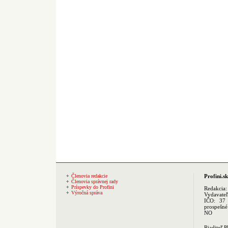
Členovia redakcie
Profini.sk
Členovia správnej rady
Príspevky do Profini
Redakcia
Výročná správa
Vydavate
IČO: 37 
prospešné
NO
Riaditeľ 