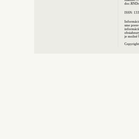
doc.RNDr.
ISSN: 13
Informáci
sme presv
informác
obsiahnut
je možné 
Copyrigh