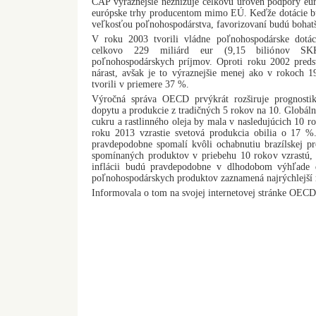
CAP výraznejšie neznižuje celkovú úroveň podpory eur
európske trhy producentom mimo EÚ. Keďže dotácie bud
veľkosťou poľnohospodárstva, favorizovaní budú bohatší
V roku 2003 tvorili vládne poľnohospodárske dotá
celkovo 229 miliárd eur (9,15 biliónov S
poľnohospodárskych príjmov. Oproti roku 2002 preds
nárast, avšak je to výraznejšie menej ako v rokoch 1
tvorili v priemere 37 %.
Výročná správa OECD prvýkrát rozširuje prognostik
dopytu a produkcie z tradičných 5 rokov na 10. Globáln
cukru a rastlinného oleja by mala v nasledujúcich 10 r
roku 2013 vzrastie svetová produkcia obilia o 17 %
pravdepodobne spomalí kvôli ochabnutiu brazílskej p
spomínaných produktov v priebehu 10 rokov vzrastú, 
inflácii budú pravdepodobne v dlhodobom výhľade ď
poľnohospodárskych produktov zaznamená najrýchlejší r
Informovala o tom na svojej internetovej stránke OECD