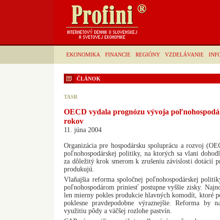
EKONOMIKA
FINANCIE
REGIÓNY
VZDELÁVANIE
INF
ČLÁNOK
TASR
OECD vydala prognózu vývoja poľnohospodár
rokov
11. júna 2004
Organizácia pre hospodársku spoluprácu a rozvoj (OE
poľnohospodárskej politiky, na ktorých sa vlani dohodl
za dôležitý krok smerom k zrušeniu závislosti dotácií 
produkujú.
Vlaňajšia reforma spoločnej poľnohospodárskej poli
poľnohospodárom priniesť postupne vyššie zisky. Naj
len mierny pokles produkcie hlavných komodít, ktoré 
poklesne pravdepodobne výraznejšie. Reforma by n
využitiu pôdy a väčšej rozlohe pastvín.