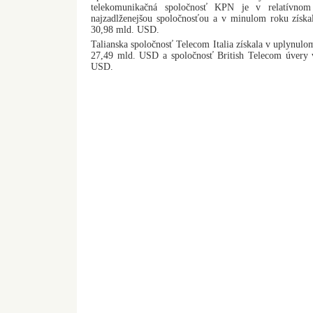
telekomunikačná spoločnosť KPN je v relatívnom 
najzadlženejšou spoločnosťou a v minulom roku získal
30,98 mld. USD.
Talianska spoločnosť Telecom Italia získala v uplynulo
27,49 mld. USD a spoločnosť British Telecom úvery
USD.