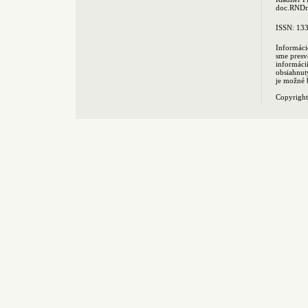
doc.RNDr.
ISSN: 13
Informáci
sme presv
informác
obsiahnut
je možné 
Copyrigh