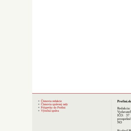
Členovia redakcie
Profini.sk
Členovia správnej rady
Príspevky do Profini
Redakcia
Výročná správa
Vydavate
IČO: 37 
prospešné
NO
Riaditeľ 