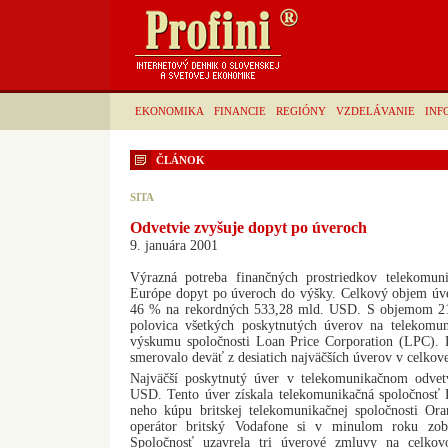
EKONOMIKA
FINANCIE
REGIÓNY
VZDELÁVANIE
INF
ČLÁNOK
SITA
Odvetvie zvyšuje dopyt po úveroch
9. januára 2001
Výrazná potreba finančných prostriedkov telekomun
Európe dopyt po úveroch do výšky. Celkový objem úv
46 % na rekordných 533,28 mld. USD. S objemom 21
polovica všetkých poskytnutých úverov na telekomun
výskumu spoločnosti Loan Price Corporation (LPC). 
smerovalo deväť z desiatich najväčších úverov v celko
Najväčší poskytnutý úver v telekomunikačnom odvet
USD. Tento úver získala telekomunikačná spoločnosť 
neho kúpu britskej telekomunikačnej spoločnosti Or
operátor britský Vodafone si v minulom roku zob
Spoločnosť uzavrela tri úverové zmluvy na celko