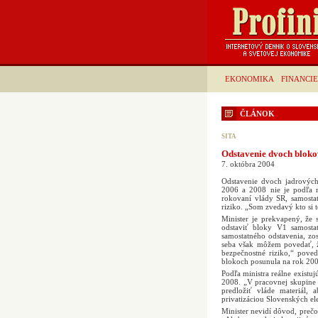
EKONOMIKA
FINANCIE
ČLÁNOK
SITA
Odstavenie dvoch bloko
7. októbra 2004
Odstavenie dvoch jadrových
2006 a 2008 nie je podľa m
rokovaní vlády SR, samosta
riziko. „Som zvedavý kto si 
Minister je prekvapený, že 
odstaviť bloky V1 samosta
samostatného odstavenia, zo
seba však môžem povedať, 
bezpečnostné riziko,“ pove
blokoch posunula na rok 200
Podľa ministra reálne existuj
2008. „V pracovnej skupine 
predložiť vláde materiál,
privatizáciou Slovenských el
Minister nevidí dôvod, preč