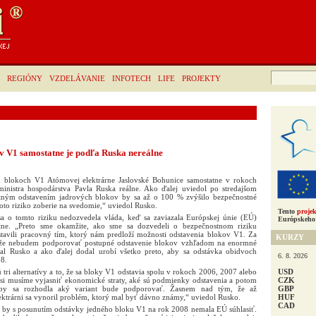
Hľadať:
REGIÓNY
VZDELÁVANIE
INFOTECH
LIFE
PROJEKTY
v V1 samostatne je podľa Ruska nereálne
 blokoch V1 Atómovej elektrárne Jaslovské Bohunice samostatne v rokoch
inistra hospodárstva Pavla Ruska reálne. Ako ďalej uviedol po stredajšom
tným odstavením jadrových blokov by sa až o 100 % zvýšilo bezpečnostné
toto riziko zoberie na svedomie,“ uviedol Rusko.
Tento
projek
sa o tomto riziku nedozvedela vláda, keď sa zaviazala Európskej únie (EÚ)
Európskeho 
tne. „Preto sme okamžite, ako sme sa dozvedeli o bezpečnostnom riziku
stavili pracovný tím, ktorý nám predloží možnosti odstavenia blokov V1. Za
KURZY
že nebudem podporovať postupné odstavenie blokov vzhľadom na enormné
dal Rusko a ako ďalej dodal urobí všetko preto, aby sa odstávka obidvoch
6. 8. 2026
8.
USD
ú tri alternatívy a to, že sa bloky V1 odstavia spolu v rokoch 2006, 2007 alebo
CZK
si musíme vyjasniť ekonomické straty, aké sú podmienky odstavenia a potom
GBP
 aby sa rozhodla aký variant bude podporovať. Žasnem nad tým, že až
HUF
ektrárni sa vynoril problém, ktorý mal byť dávno známy,“ uviedol Rusko.
CAD
o by s posunutím odstávky jedného bloku V1 na rok 2008 nemala EÚ súhlasiť.