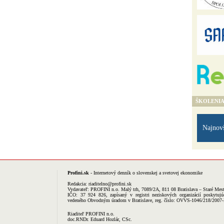
ŠKOLENI
Najnov
Profini.sk
- Internetový denník o slovenskej a svetovej ekonomike
Redakcia:
riaditelno@profini.sk
Vydavateľ:
PROFINI n.o.
Malý trh, 7089/2A, 811 08 Bratislava – Staré Mes
IČO: 37 924 826, zapísaný v registri neziskových organizácií poskytujú
vedeného Obvodným úradom v Bratislave, reg. číslo: OVVS-1046/218/2007
Riaditeľ PROFINI n.o.
doc.RNDr. Eduard Hozlár, CSc.