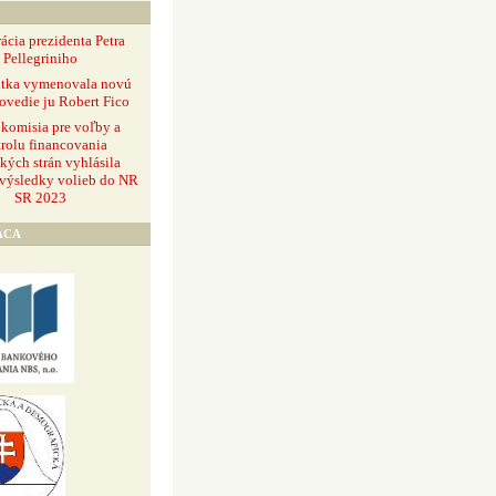
ácia prezidenta Petra
Pellegriniho
ntka vymenovala novú
ovedie ju Robert Fico
 komisia pre voľby a
rolu financovania
ckých strán vyhlásila
 výsledky volieb do NR
SR 2023
ÁCA