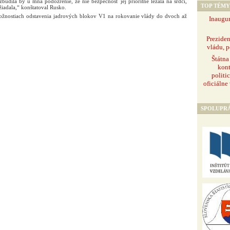
zbudila by u mňa podozrenie, že nie bezpečnosť jej prioritne ležala na srdci,
TOP TÉMY
žiadala,“ konštatoval Rusko.
možnostiach odstavenia jadrových blokov V1 na rokovanie vlády do dvoch až
Inaugur
Prezide
vládu, p
Štátna
kont
politi
oficiálne
SPOLUPR