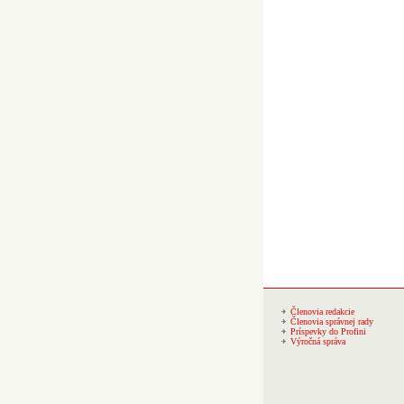
Členovia redakcie
Členovia správnej rady
Príspevky do Profini
Výročná správa