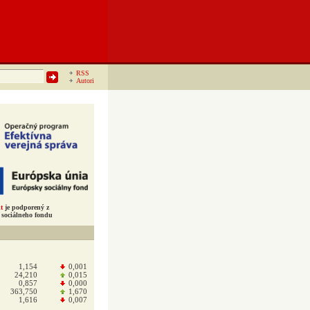
RSS
Autori
t
je podporený z
sociálneho fondu
1,154
0,001
24,210
0,015
0,857
0,000
363,750
1,670
1,616
0,007