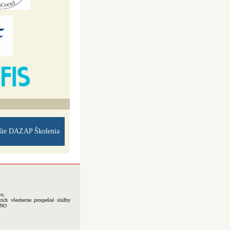
A
šie DAZAP Školenia
to,
cich všeobecne prospešné služby
-NO