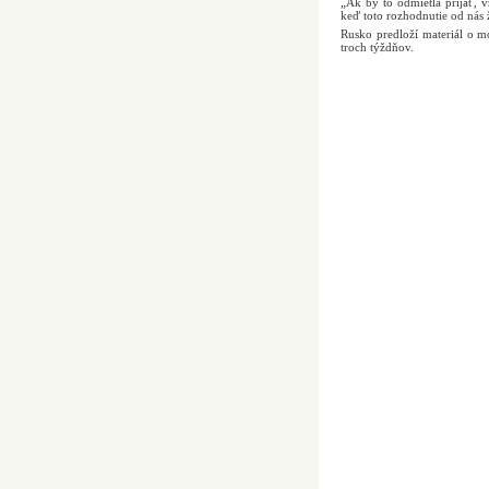
„Ak by to odmietla prijať, v
keď toto rozhodnutie od nás 
Rusko predloží materiál o 
troch týždňov.