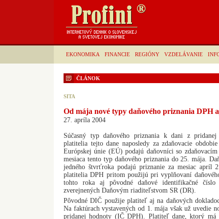
EKONOMIKA
FINANCIE
REGIÓNY
VZDELÁVANIE
INF
ČLÁNOK
SITA
Od mája nové typy daňového priznania DPH aj 
27. apríla 2004
Súčasný typ daňového priznania k dani z pridane
platitelia tejto dane naposledy za zdaňovacie obdobi
Európskej únie (EÚ) podajú daňovníci so zdaňovacím
mesiaca tento typ daňového priznania do 25. mája. D
jedného štvrťroka podajú priznanie za mesiac apríl 2
platitelia DPH pritom použijú pri vyplňovaní daňovéh
tohto roka aj pôvodné daňové identifikačné čísl
zverejnených Daňovým riaditeľstvom SR (DR).
Pôvodné DIČ použije platiteľ aj na daňových dokladoc
Na faktúrach vystavených od 1. mája však už uvedie nov
pridanej hodnoty (IČ DPH). Platiteľ dane, ktorý má