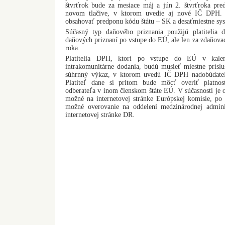
štvrťrok bude za mesiace máj a jún 2. štvrťroka pre
novom tlačive, v ktorom uvedie aj nové IČ DPH. N
obsahovať predponu kódu štátu – SK a desaťmiestne sy
Súčasný typ daňového priznania použijú platitelia 
daňových priznaní po vstupe do EÚ, ale len za zdaňova
roka.
Platitelia DPH, ktorí po vstupe do EÚ v kalen
intrakomunitárne dodania, budú musieť miestne prísl
súhrnný výkaz, v ktorom uvedú IČ DPH nadobúdateľ
Platiteľ dane si pritom bude môcť overiť platnosť
odberateľa v inom členskom štáte EÚ. V súčasnosti je o
možné na internetovej stránke Európskej komisie, po
možné overovanie na oddelení medzinárodnej admini
internetovej stránke DR.