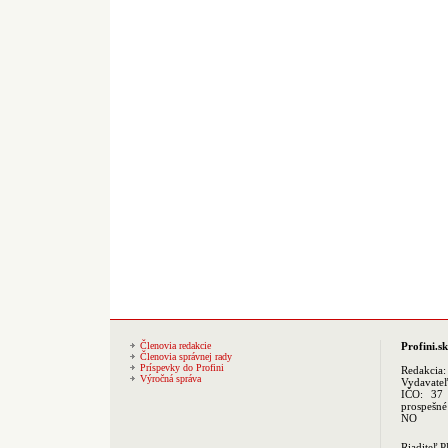
Členovia redakcie
Profini.sk
Členovia správnej rady
Príspevky do Profini
Redakcia
Výročná správa
Vydavate
IČO: 37 
prospešné
NO
Riaditeľ 