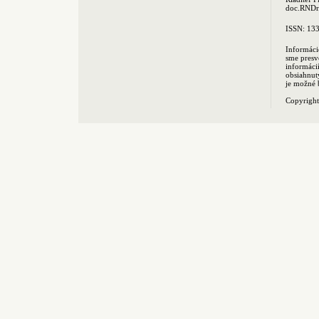
doc.RNDr.
ISSN: 13
Informáci
sme presv
informác
obsiahnut
je možné 
Copyrigh