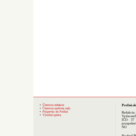
Členovia redakcie
Profini.sk
Členovia správnej rady
Príspevky do Profini
Redakcia
Výročná správa
Vydavate
IČO: 37 
prospešné
NO
Riaditeľ 