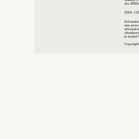
doc.RNDr.
ISSN: 13
Informáci
sme presv
informác
obsiahnut
je možné 
Copyrigh