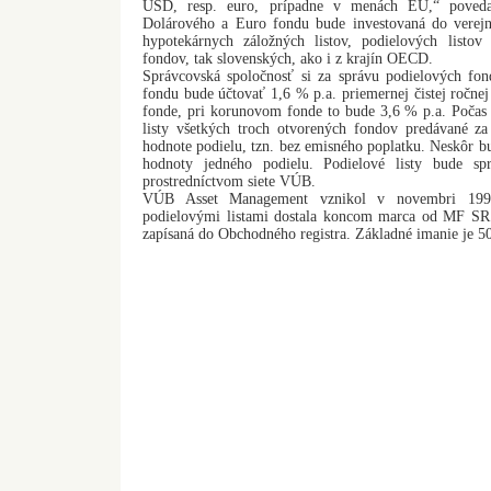
USD, resp. euro, prípadne v menách EÚ,“ povedal
Dolárového a Euro fondu bude investovaná do verejn
hypotekárnych záložných listov, podielových listov
fondov, tak slovenských, ako i z krajín OECD.
Správcovská spoločnosť si za správu podielových fo
fondu bude účtovať 1,6 % p.a. priemernej čistej ročn
fonde, pri korunovom fonde to bude 3,6 % p.a. Počas
listy všetkých troch otvorených fondov predávané za
hodnote podielu, tzn. bez emisného poplatku. Neskôr b
hodnoty jedného podielu. Podielové listy bude sp
prostredníctvom siete VÚB.
VÚB Asset Management vznikol v novembri 1999
podielovými listami dostala koncom marca od MF SR 
zapísaná do Obchodného registra. Základné imanie je 50