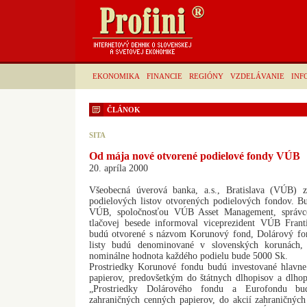
EKONOMIKA
FINANCIE
REGIÓNY
VZDELÁVANIE
INF
ČLÁNOK
SITA
Od mája nové otvorené podielové fondy VÚB
20. apríla 2000
Všeobecná úverová banka, a.s., Bratislava (VÚB) 
podielových listov otvorených podielových fondov. 
VÚB, spoločnosťou VÚB Asset Management, správco
tlačovej besede informoval viceprezident VÚB Frant
budú otvorené s názvom Korunový fond, Dolárový fon
listy budú denominované v slovenských korunách,
nominálne hodnota každého podielu bude 5000 Sk.
Prostriedky Korunové fondu budú investované hlavn
papierov, predovšetkým do štátnych dlhopisov a dlho
„Prostriedky Dolárového fondu a Eurofondu bu
zahraničných cenných papierov, do akcií zahraničnýc