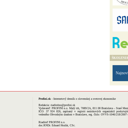
ŠKOLENI
Najnov
Profini.sk
- Internetový denník o slovenskej a svetovej ekonomike
Redakcia:
riaditelno@profini.sk
Vydavateľ:
PROFINI n.o.
Malý trh, 7089/2A, 811 08 Bratislava – Staré Mes
IČO: 37 924 826, zapísaný v registri neziskových organizácií poskytujú
vedeného Obvodným úradom v Bratislave, reg. číslo: OVVS-1046/218/2007
Riaditeľ PROFINI n.o.
doc.RNDr. Eduard Hozlár, CSc.