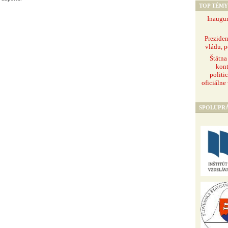
TOP TÉMY
Inaugur
Prezide
vládu, p
Štátna
kont
politi
oficiálne
SPOLUPR