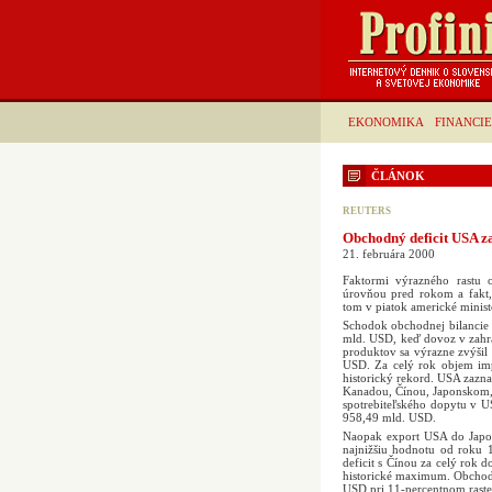
EKONOMIKA
FINANCIE
ČLÁNOK
REUTERS
Obchodný deficit USA z
21. februára 2000
Faktormi výrazného rastu 
úrovňou pred rokom a fakt,
tom v piatok americké minis
Schodok obchodnej bilancie
mld. USD, keď dovoz v zahra
produktov sa výrazne zvýši
USD. Za celý rok objem imp
historický rekord. USA zazn
Kanadou, Čínou, Japonskom,
spotrebiteľského dopytu v 
958,49 mld. USD.
Naopak export USA do Japo
najnižšiu hodnotu od roku
deficit s Čínou za celý rok
historické maximum. Obchod
USD pri 11-percentnom raste