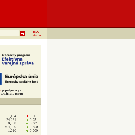
RSS
Autori
t
je podporený z
sociálneho fondu
1,154
0,001
24,261
0,051
0,858
0,001
364,500
0,750
1,616
0,000