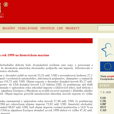
Hľadať:
REGIÓNY
VZDELÁVANIE
INFOTECH
LIFE
PROJEKTY
a rok 1999 na historickom maxime
obchodného deficitu bolo dvojnásobné zvýšenie cien ropy v porovnaní s
 že akcelerácia americkej ekonomiky podporila rast importu. Informovalo o
terstvo obchodu.
 sa v decembri znížil na úroveň 25,55 mld. USD z novembrovej hodnoty 27,1
Tento
projek
ničí vyrobených automobilov, televíznych prijímačov, diamantov a ostatných
Európskeho 
l na 110,72 mld. USD. Objem exportu v decembri dosiahol úroveň 85,17 mld.
ortov do USA dosiahol úroveň 1,23 bilióna USD, čo predstavuje tiež ďalší
KURZY
amenalo v uplynulom roku rekordné importy z kľúčových trhov, keď deficity s
 západnou Európou a Mexikom sa zvýšili na nové maximá v dôsledku silného
7. 8. 2026
USA. Objem importu prevýšil minuloročnú rekordnú úroveň exportu vo výške
USD
CZK
nska zaznamenal v uplynulom roku úroveň 57,48 mld. USD, čo predstavuje
GBP
 1994 pri celoročnom objeme importu 73,92 mld. USD. Americký obchodný
HUF
 dosiahol 68,67 mld. USD, keď objem importu vzrástol medziročne o 14,9 % na
CAD
 USA so západnou Európou dosiahol za rok 1999 deficit vo výške 47,42 mld.
 importu.