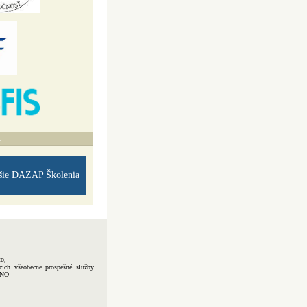
A
šie DAZAP Školenia
to,
cich všeobecne prospešné služby
-NO