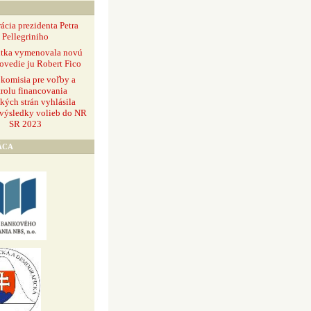
ácia prezidenta Petra
Pellegriniho
ntka vymenovala novú
ovedie ju Robert Fico
 komisia pre voľby a
rolu financovania
ckých strán vyhlásila
 výsledky volieb do NR
SR 2023
ÁCA