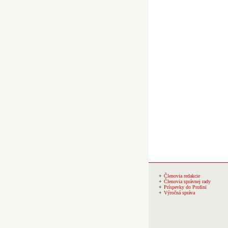
Členovia redakcie
Členovia správnej rady
Príspevky do Profini
Výročná správa