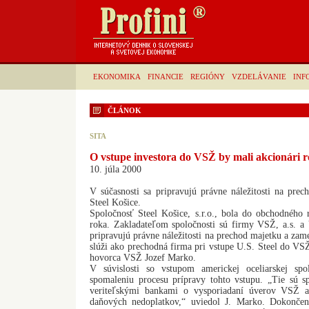
EKONOMIKA
FINANCIE
REGIÓNY
VZDELÁVANIE
INF
ČLÁNOK
SITA
O vstupe investora do VSŽ by mali akcionári 
10. júla 2000
V súčasnosti sa pripravujú právne náležitosti na pre
Steel Košice.
Spoločnosť Steel Košice, s.r.o., bola do obchodného r
roka. Zakladateľom spoločnosti sú firmy VSŽ, a.s. a 
pripravujú právne náležitosti na prechod majetku a zam
slúži ako prechodná firma pri vstupe U.S. Steel do VS
hovorca VSŽ Jozef Marko.
V súvislosti so vstupom americkej oceliarskej s
spomaleniu procesu prípravy tohto vstupu. „Tie sú 
veriteľskými bankami o vysporiadaní úverov VSŽ a
daňových nedoplatkov,“ uviedol J. Marko. Dokončeni