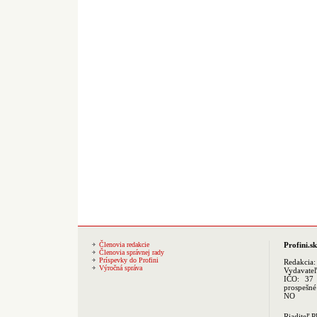
Členovia redakcie
Profini.sk
Členovia správnej rady
Príspevky do Profini
Redakcia
Výročná správa
Vydavate
IČO: 37 
prospešné
NO
Riaditeľ 