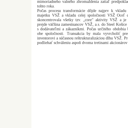
mimoriadneho valného zhromaždenia zatiaľ predpokl
tohto roka.
Počas procesu transformácie dôjde najprv k vklad
majetku VSŽ a vkladu celej spoločnosti VSŽ Oceľ 
skoncentrovala všetky tzv. „core“ aktivity VSŽ a j
prejde väčšina zamestnancov VSŽ, a.s. do Steel Košice 
s dodávateľmi a zákazníkmi. Počas určitého obdobia 
obe spoločnosti. Transakcia by mala vyvrcholiť pr
investorovi a súčasnou reštrukturalizáciou dlhu VSŽ. P
podliehať schváleniu aspoň dvoma tretinami akcionáro