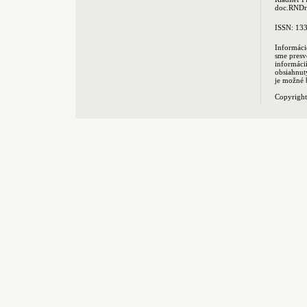
doc.RNDr.
ISSN: 13
Informáci
sme presv
informác
obsiahnut
je možné 
Copyrigh