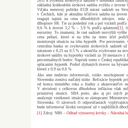
2011 k zvýšeniu úrokových sadzieb v dôsledku rastúcej 
základná krátkodobá úroková sadzba zvýšila z úrovne
Vďaka menovej politike ECB nárast sadzieb na Slo
v Čechách, kde je aktuálna kľúčová sadzba na úrovn
reagujú najmä na cenu dlhodobých zdrojov, teda 
dlhopisov SR. Tie za posledný rok a pol vzrástli podľ
0,6 % k úrovni 3,2 % – 3,9 % podľa splatnosti
[1]
, 
eurozóny. To znamená, že rast sadzieb nezvýšili vyššie
cena peňazí, ktoré si na trhu na tento účel poži
monitorujú situáciu na trhu hypoték. Pre porovnanie, 
centrálna banka so zvyšovaním úrokových sadzieb už
nárastom z 0,25 na 0,5 % a ukončila zvyšovanie na úr
úrokové sadzby na hypotéky vzrástli za 10 mesiacov z 1
percentuálnych bodov. Napriek tomu v Českej republik
splácaním hypoték. Podiel zlyhaných úverov na bývan
klesol z 0,9 na 0,6 %.
Ako sme nedávno informovali, riziko neschopnosti s
Slovensku zostáva naďalej nízke. Refixácie hypoték pri
od konca minulého roka a žiadny z ukazovateľov nev
V súvislosti s celkovou dlhodobou infláciou však môž
priaznivej situácii. SBA preto, ako aj pri iných 
analyzuje vzniknutú situáciu so zástupcami Ministerst
Slovenska. O záveroch či odporúčaniach vyplývajúci
bude informovať širokú verejnosť už v najbližších dňoc
[1]
Zdroj: NBS –
Odhad výnosovej krivky – Národná ba