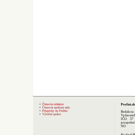
Členovia redakcie
Profini.sk
Členovia správnej rady
Príspevky do Profini
Redakcia
Výročná správa
Vydavate
IČO: 37 
prospešné
NO
Riaditeľ 