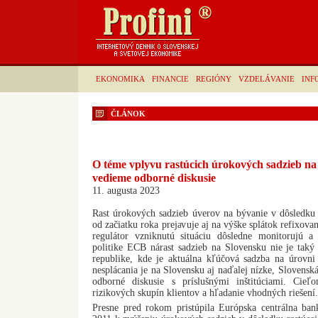
EKONOMIKA
FINANCIE
REGIÓNY
VZDELÁVANIE
INF
ČLÁNOK
O téme vplyvu rastúcich úrokových sadzieb na
vedieme odborné diskusie
11. augusta 2023
Rast úrokových sadzieb úverov na bývanie v dôsledku 
od začiatku roka prejavuje aj na výške splátok refixov
regulátor vzniknutú situáciu dôsledne monitorujú
politike ECB nárast sadzieb na Slovensku nie je taký
republike, kde je aktuálna kľúčová sadzba na úrovn
nesplácania je na Slovensku aj naďalej nízke, Slovensk
odborné diskusie s príslušnými inštitúciami. Cieľo
rizikových skupín klientov a hľadanie vhodných riešení.
Presne pred rokom pristúpila Európska centrálna ba