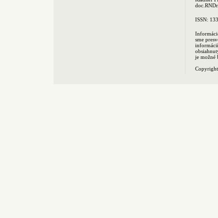
doc.RNDr.
ISSN: 13
Informáci
sme presv
informác
obsiahnut
je možné 
Copyrigh