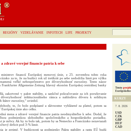
Hľadať:
REGIÓNY
VZDELÁVANIE
INFOTECH
LIFE
PROJEKTY
 a zdravé verejné financie patria k sebe
 ministrov financií Európskej menovej únie, z 25. novembra tohto roka
zsko za to, že na budúci rok už tretíkrát po sebe nedodržia limit pre výšku
, znamená veľké nebezpečenstvo pre dôveryhodnosť eurozóny. Tento názor
a Frankfurter Allgemeine Zeitung hlavný ekonóm Európskej centrálnej banky
Tento
projek
Európskeho 
lá, zakotvené v pakte stability, a sankčné pokračovanie za ich porušovanie
o dôveryhodnosť inštitucionálneho rámca a nahlodáva dôveru k solídnym
KURZY
 štátov eurozóny,“ uviedol.
ohody, to, čo bolo podpísané a slávnostne vyhlásené za platné, potom sa
7. 8. 2026
 Európskej únie ako celku.
USD
bilná mena a zdravé verejné financie patria neodmysliteľne k sebe. Dodal, že
CZK
teľnou podmienkou slobodného spoločenského a hospodárskeho poriadku.
GBP
akt je mŕtvy. Ak by to bolo tak, potom by sa Nemecko a Francúzsko nezaviazali
HUF
očtový deficit pod 3-% limit.
CAD
ja je zrejmé. V budúcnosti sa podmienky Paktu stability a rastu EÚ budú