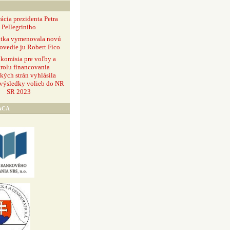
ácia prezidenta Petra
Pellegriniho
ntka vymenovala novú
ovedie ju Robert Fico
 komisia pre voľby a
rolu financovania
ckých strán vyhlásila
 výsledky volieb do NR
SR 2023
ÁCA