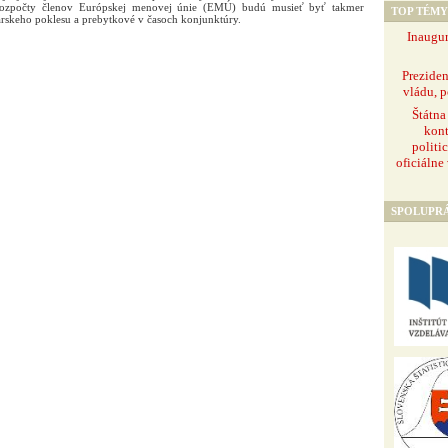
 rozpočty členov Európskej menovej únie (EMÚ) budú musieť byť takmer
TOP TÉMY
skeho poklesu a prebytkové v časoch konjunktúry.
Inaugur
Prezide
vládu, p
Štátna
kont
politi
oficiálne
SPOLUPR