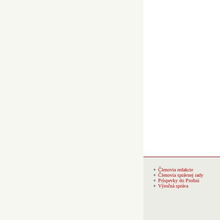
Členovia redakcie
Členovia správnej rady
Príspevky do Profini
Výročná správa