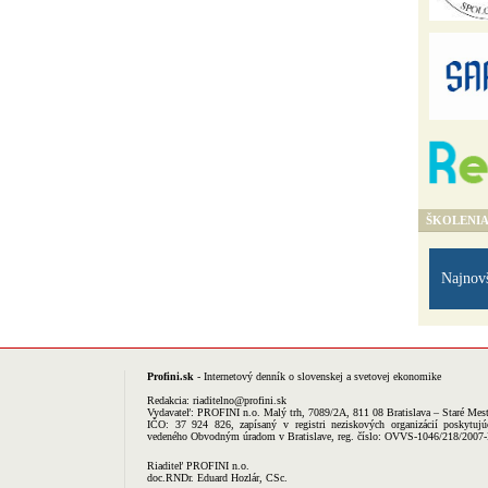
ŠKOLENI
Najnov
Profini.sk
- Internetový denník o slovenskej a svetovej ekonomike
Redakcia:
riaditelno@profini.sk
Vydavateľ:
PROFINI n.o.
Malý trh, 7089/2A, 811 08 Bratislava – Staré Mes
IČO: 37 924 826, zapísaný v registri neziskových organizácií poskytujú
vedeného Obvodným úradom v Bratislave, reg. číslo: OVVS-1046/218/2007
Riaditeľ PROFINI n.o.
doc.RNDr. Eduard Hozlár, CSc.