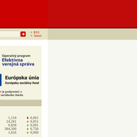
RSS
Autori
t
je podporený z
sociálneho fondu
1,154
0,001
24,261
0,051
0,858
0,001
364,500
0,750
1,616
0,000