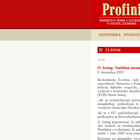
EKONOMIKA
FINANCIE
ČLÁNOK
TASR
O. Issing: Stabilná mena
8. decembra 2003
Rozhodnutie Ecofinu, rady
nepostihnúť Nemecko a Francú
deficitu štátneho rozpočtu
vyslovil v komentári denník
(ECB) Otmar Issing.
„Ak sa nedodržiavajú pravid
nenasleduje, poškodzuje t
verejným financiám členských
Ak sa v EÚ nedodržiavajú d
podkopáva aj dôveryhodnosť
O. Issing pripomenul, že sta
obe kritériá sú neodmysli
Nesúhlasí s tvrdeniami, že p
znížiť v roku 2005 svoj rozp
Poučenie zo súčasného vývo