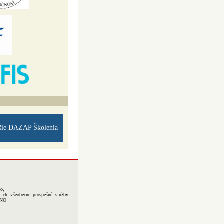
A
šie DAZAP Školenia
to,
cich všeobecne prospešné služby
-NO